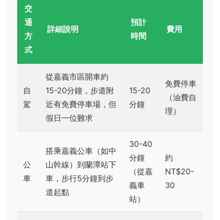
交
通
預計
詳細說明
費用
方
時間
式
從嘉義市區開車約
免費停車
自
15-20分鐘，步道附
15-20
（油費自
駕
近有免費停車場，但
分鐘
理）
假日一位難求
30-40
搭乘嘉義公車（如中
分鐘
約
公
山幹線）到蘭潭站下
（從嘉
NT$20-
車
車，步行5分鐘到步
義車
30
道起點
站）