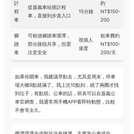
計
約
從嘉義車站搭計程
程
15分鐘
NT$150-
車，直接到步道入口
車
200
腳
可租借腳踏車環潭，
租車費約
視個人
踏
部分路段共享，但需
NT$100-
速度
車
注意安全
200/天
如果你開車，我建議早點去，尤其是周末，停車
場大概9點就滿了。我上次10點到，繞了兩圈才找
到位子，有點煩。公車的話，班表可以在嘉義公
車官網查，我通常用手機APP看即時動態，比較
不會等太久。
蘭潭環潭步道附近沒有捷運，主要靠公車或自