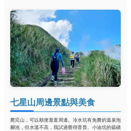
七星山周邊景點與美食
爬完山，可以順便逛逛周邊。冷水坑有免費的溫泉泡
腳池，但水溫不高，我試過覺得普普。小油坑的硫磺