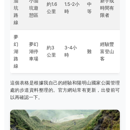
油
小油
新手或
約1.6
1.5-2小
中
坑
坑遊
時間有
公里
時
等
路
憩區
限者
線
夢
幻
夢幻
經驗豐
約3
3-4小
湖
湖停
難
富登山
公里
時
路
車場
客
線
這個表格是根據我自己的經驗和陽明山國家公園管理
處的步道資料整理的。官方網站常有更新，出發前可
以再確認一下。