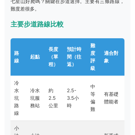
七星山好爬嗎？關鍵在步道選擇。主要有三條路線，
難度差很多。
主要步道路線比較
難
長度
預計時
路
度
適合對
起點
（單
間（往
線
評
象
程）
返）
級
冷
中
水
冷水
約
2.5-
等
有基礎
坑
坑服
2.5
3.5小
偏
體能者
路
務站
公里
時
難
線
小