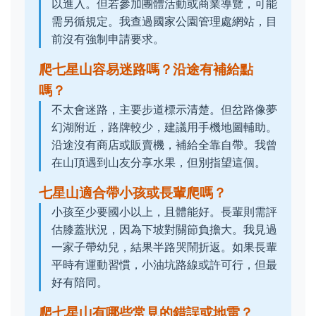
以進入。但若參加團體活動或商業導覽，可能
需另循規定。我查過國家公園管理處網站，目
前沒有強制申請要求。
爬七星山容易迷路嗎？沿途有補給點
嗎？
不太會迷路，主要步道標示清楚。但岔路像夢
幻湖附近，路牌較少，建議用手機地圖輔助。
沿途沒有商店或販賣機，補給全靠自帶。我曾
在山頂遇到山友分享水果，但別指望這個。
七星山適合帶小孩或長輩爬嗎？
小孩至少要國小以上，且體能好。長輩則需評
估膝蓋狀況，因為下坡對關節負擔大。我見過
一家子帶幼兒，結果半路哭鬧折返。如果長輩
平時有運動習慣，小油坑路線或許可行，但最
好有陪同。
爬七星山有哪些常見的錯誤或地雷？