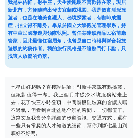
我是林佑軒，射手座，天生愛跑腿不喜歡待在家，現居
新北市，方便隨時出發去宜蘭或桃園。我是個實測派旅
遊者，也是在地美食獵人、秘境探索者，有咖啡成癮
症，拍立得不離身。畢業於國立大學觀光管理學系，持
有中華民國導遊與領隊執照。曾任某連鎖精品民宿前廳
管家，因此最懂住宿眉角，也曾是自由時報與聯合報旅
遊版的約稿作者。我的旅行風格是不追熱門打卡點，只
找讓人放鬆的角落。
七星山好爬嗎？直接說結論：對新手來說有點挑戰，
但絕對值得一爬。我上個月才從冷水坑服務站走上
去，花了快三小時登頂，中間幾段陡坡真的會讓人喘
不過氣，但看到台北盆地全景的瞬間，一切都值了。
這篇文章我會分享詳細的步道資訊、交通方式，還有
一些只有常爬的人才知道的細節，幫你判斷七星山到
底好不好爬。