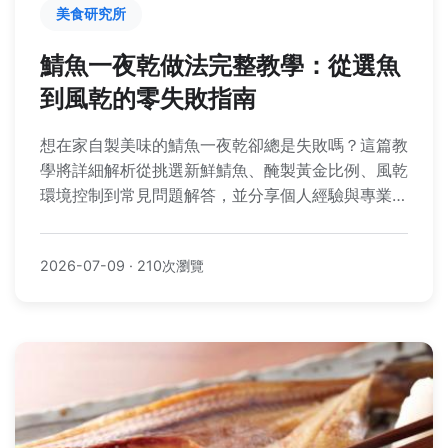
美食研究所
鯖魚一夜乾做法完整教學：從選魚
到風乾的零失敗指南
想在家自製美味的鯖魚一夜乾卻總是失敗嗎？這篇教
學將詳細解析從挑選新鮮鯖魚、醃製黃金比例、風乾
環境控制到常見問題解答，並分享個人經驗與專業技
巧，讓你輕鬆掌握鯖魚一夜乾做法的精髓，做出餐廳
級水準的料理。
2026-07-09
·
210次瀏覽