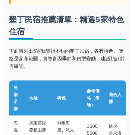
墾丁民宿推薦清單：精選5家特色
住宿
下面我列出5家我覺得不錯的墾丁民宿，各有特色。價
格是參考範圍，實際會因季節和房型變動，建議預訂前
再確認。
民
參考價
宿
適合人
地址
特色
格（每
名
群
晚）
稱
海
屏東縣恆
無敵海
3500-
情侶、
境
春鎮山海
景、私人
5500
追求浪