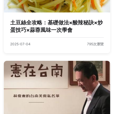
土豆絲全攻略：基礎做法×酸辣秘訣×炒
蛋技巧×蒜蓉風味一次學會
2025-07-04
795次瀏覽