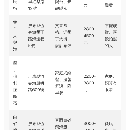
民
里紅柴路
陽台、安
元
漫者
宿
12號
靜隱密
牧
屏東縣恆
文青風
年輕族
羊
2800-
春鎮墾丁
格、近墾
群、喜
人
4500
路海邊巷
丁大街、
歡拍照
與
元
5號
設計感強
的人
海
墾
丁
家庭式經
伯
屏東縣恆
2200-
家庭、
營、溫馨
利
春鎮船帆
3800
預算有
舒適、附
恆
路600號
元
限者
早餐
民
宿
白
直面白砂
砂
屏東縣恆
3000-
愛玩
灣海灘、