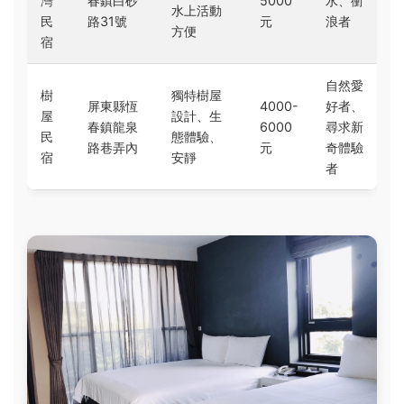
灣
春鎮白砂
5000
水、衝
水上活動
民
路31號
元
浪者
方便
宿
自然愛
樹
獨特樹屋
屏東縣恆
4000-
好者、
屋
設計、生
春鎮龍泉
6000
尋求新
民
態體驗、
路巷弄內
元
奇體驗
宿
安靜
者