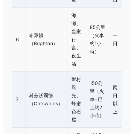
海
灘、
85公里
皇家
布萊頓
（火車
一
6
行
（Brighton）
約1小
日
宮、
時）
夜生
活
鄉村
150公
風
兩
里（火
科茲沃爾德
光、
日
7
車+巴
（Cotswolds）
蜂蜜
以
士約2
色石
上
小時）
屋