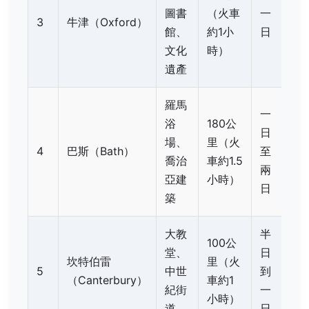
圖書
（火車
一
3
牛津（Oxford）
館、
約1小
日
文化
時）
遺產
羅馬
一
浴
180公
日
場、
里（火
4
巴斯（Bath）
至
喬治
車約1.5
兩
亞建
小時）
日
築
大教
半
100公
堂、
日
坎特伯雷
里（火
5
中世
到
（Canterbury）
車約1
紀街
一
小時）
道
日