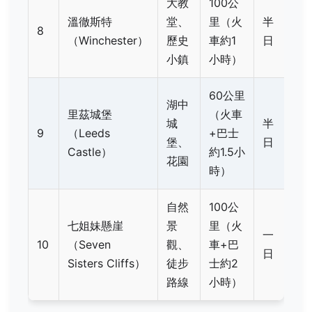
大教
100公
溫徹斯特
堂、
里（火
半
8
（Winchester）
歷史
車約1
日
小鎮
小時）
60公里
湖中
里茲城堡
（火車
城
半
9
（Leeds
+巴士
堡、
日
Castle）
約1.5小
花園
時）
自然
100公
七姐妹懸崖
景
里（火
一
10
（Seven
觀、
車+巴
日
Sisters Cliffs）
徒步
士約2
路線
小時）