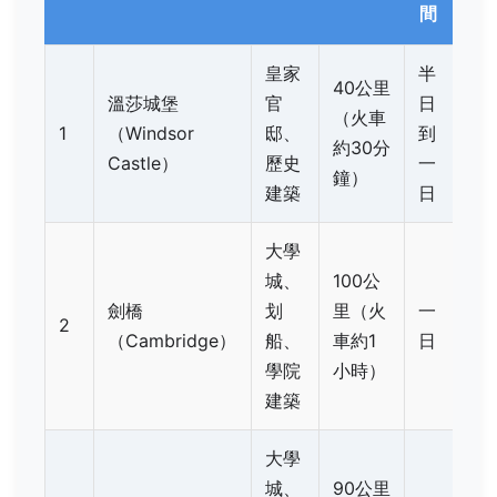
間
皇家
半
40公里
溫莎城堡
官
日
（火車
1
（Windsor
邸、
到
約30分
Castle）
歷史
一
鐘）
建築
日
大學
城、
100公
劍橋
划
里（火
一
2
（Cambridge）
船、
車約1
日
學院
小時）
建築
大學
城、
90公里