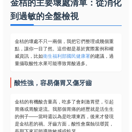
金桔的主要壞處清單：從消化
到過敏的全盤檢視
金桔的壞處不只一兩個，我把它們整理成幾個重
點，讓你一目了然。這些都是基於實際案例和權
威資訊，比如
衛生福利部國民健康署
的建議，過
量攝取酸性水果可能導致胃酸過多。
酸性強，容易傷胃又傷牙齒
金桔的有機酸含量高，吃多了會刺激胃壁，引起
胃痛或胃酸逆流。我那個胃痛的經歷就是活生生
的例子——當時還以為是吃壞東西，後來才發現
是金桔惹的禍。牙齒方面，酸性會腐蝕琺瑯質，
長期下來可能導致敏感或蛀牙。