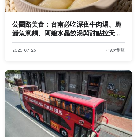
公園路美食：台南必吃深夜牛肉湯、脆
鱔魚意麵、阿嬤水晶餃湯與甜點控天堂
懶人包
2025-07-25
719次瀏覽