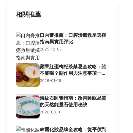
相關推薦
口內膏推薦：口腔潰瘍救星選擇
指南與實用評比
2025-12-05
蘋果紅棗枸杞茶禁忌全攻略：誰
不能喝？副作用與注意事項一次
看懂
2026-01-16
海紋石睡覺指南：改善睡眠品質
的天然能量石使用秘訣
2026-03-01
韓國化妝品牌全攻略：從平價到