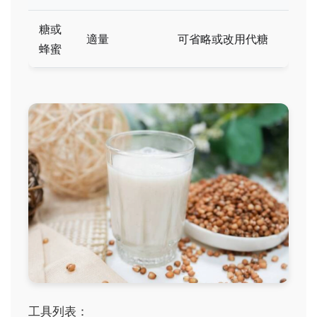
糖或
適量
可省略或改用代糖
蜂蜜
工具列表：