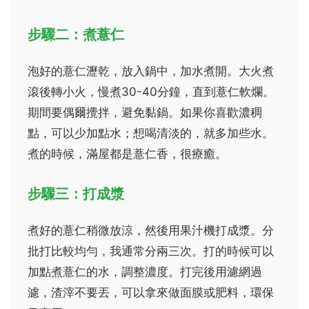
步驟二：煮薏仁
泡好的薏仁瀝乾，放入鍋中，加水煮開。大火煮
滾後轉小火，慢煮30-40分鐘，直到薏仁軟爛。
期間要偶爾攪拌，避免黏鍋。如果你喜歡濃稠
點，可以少加點水；想喝清淡的，就多加些水。
煮的時候，滿屋都是薏仁香，很療癒。
步驟三：打成漿
煮好的薏仁稍微放涼，然後用果汁機打成漿。分
批打比較均勻，我通常分兩三次。打的時候可以
加點煮薏仁的水，調整濃度。打完後用濾網過
濾，渣滓不要丟，可以拿來做面膜或肥料，環保