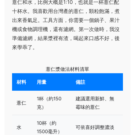
薏仁和水，比例大概是1:10，也就是一杯薏仁配
十杯水。我喜歡用台灣產的薏仁，顆粒飽滿，煮
出來香氣足。工具方面，你需要一個鍋子、果汁
機或食物調理機，還有濾網。第一次做時，我沒
準備濾網，結果漿裡有渣，喝起來口感不好，後
來學乖了。
薏仁漿做法材料清單
材料
用量
備註
1杯（約150
建議選用新鮮、無
薏仁
克）
霉味的薏仁
10杯（約
水
可依喜好調整濃淡
1500毫升）