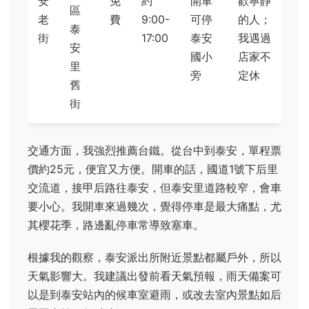
安
免
約
開車
歡寧靜
區
老
費
9:00-
可停
的人；
泰
街
17:00
泰安
我遇過
安
國小
店家不
里
旁
定休
舊
街
交通方面，我強烈推薦台鐵。從台中到泰安，單程票
價約25元，便宜又方便。開車的話，國道1號下后里
交流道，接甲后路往泰安，但泰安里道路較窄，會車
要小心。我開車來過幾次，覺得停車是最大痛點，尤
其櫻花季，路邊亂停車常導致塞車。
根據我的觀察，泰安派出所附近景點都屬戶外，所以
天氣影響大。我建議出發前看天氣預報，雨天備案可
以是到泰安站內的候車室避雨，或改去室內景點如后