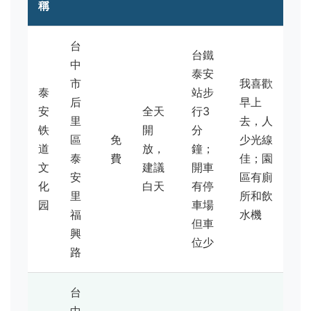
稱
台
台鐵
中
泰安
市
我喜歡
泰
站步
后
早上
安
全天
行3
里
去，人
铁
開
分
區
免
少光線
道
放，
鐘；
泰
費
佳；園
文
建議
開車
安
區有廁
化
白天
有停
里
所和飲
园
車場
福
水機
但車
興
位少
路
台