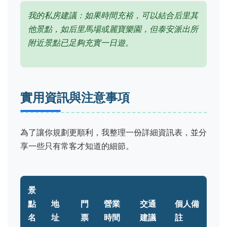
我的私房建議：如果時間充裕，可以結合后里其
他景點，如后里馬場或麗寶樂園，但泰安派出所
附近景點已足夠充實一日遊。
實用資訊與注意事項
為了讓你規劃更順利，我整理一份詳細資訊表，並分
享一些只有常客才知道的細節。
景
點
地
門
營業
交通
個人備
名
址
票
時間
建議
註