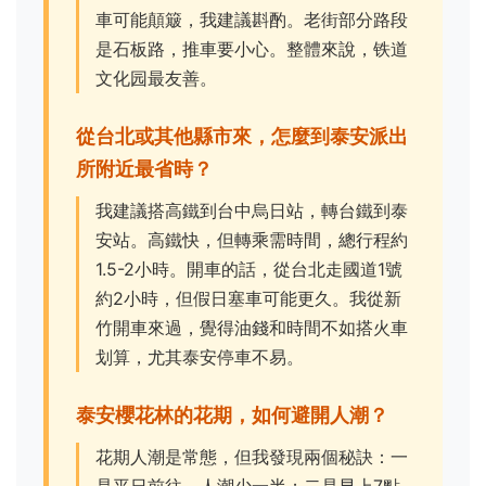
車可能顛簸，我建議斟酌。老街部分路段
是石板路，推車要小心。整體來說，铁道
文化园最友善。
從台北或其他縣市來，怎麼到泰安派出
所附近最省時？
我建議搭高鐵到台中烏日站，轉台鐵到泰
安站。高鐵快，但轉乘需時間，總行程約
1.5-2小時。開車的話，從台北走國道1號
約2小時，但假日塞車可能更久。我從新
竹開車來過，覺得油錢和時間不如搭火車
划算，尤其泰安停車不易。
泰安櫻花林的花期，如何避開人潮？
花期人潮是常態，但我發現兩個秘訣：一
是平日前往，人潮少一半；二是早上7點