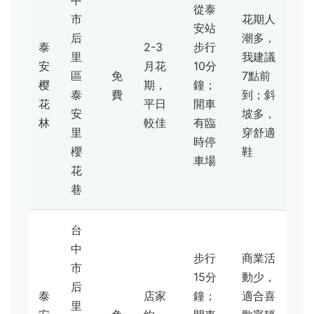
中
從泰
市
花期人
安站
后
潮多，
泰
2-3
步行
里
我建議
安
月花
10分
區
免
7點前
樱
期，
鐘；
泰
費
到；斜
花
平日
開車
安
坡多，
林
較佳
有臨
里
穿舒適
時停
櫻
鞋
車場
花
巷
台
中
步行
商業活
市
15分
動少，
后
泰
店家
鐘；
適合喜
里