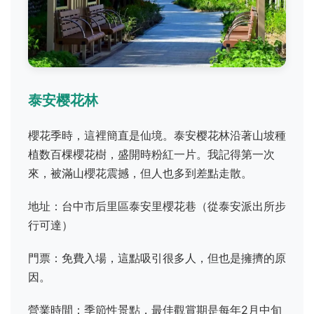
泰安樱花林
櫻花季時，這裡簡直是仙境。泰安樱花林沿著山坡種
植数百棵櫻花樹，盛開時粉紅一片。我記得第一次
來，被滿山櫻花震撼，但人也多到差點走散。
地址：台中市后里區泰安里櫻花巷（從泰安派出所步
行可達）
門票：免費入場，這點吸引很多人，但也是擁擠的原
因。
營業時間：季節性景點，最佳觀賞期是每年2月中旬