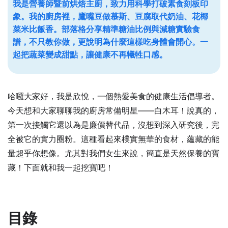
我是營養師暨前烘焙主廚，致力用科學打破素食刻板印
象。我的廚房裡，鷹嘴豆做慕斯、豆腐取代奶油、花椰
菜米比飯香。部落格分享精準糖油比例與減糖實驗食
譜，不只教你做，更說明為什麼這樣吃身體會開心。一
起把蔬菜變成甜點，讓健康不再犧牲口感。
哈囉大家好，我是欣悅，一個熱愛美食的健康生活倡導者。
今天想和大家聊聊我的廚房常備明星——白木耳！說真的，
第一次接觸它還以為是廉價替代品，沒想到深入研究後，完
全被它的實力圈粉。這種看起來樸實無華的食材，蘊藏的能
量超乎你想像。尤其對我們女生來說，簡直是天然保養的寶
藏！下面就和我一起挖寶吧！
目錄