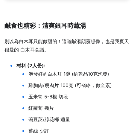
鹹食也精彩：清爽銀耳時蔬湯
別以為白木耳只能做甜的！這道鹹湯顛覆想像，也是我夏天
很愛的 白木耳食譜。
材料 (2人份):
泡發好的白木耳 1碗 (約乾品10克泡發)
雞胸肉/瘦肉片 100克 (可省略，做全素)
玉米筍 5-6根 切段
紅蘿蔔 幾片
碗豆莢/綠花椰 適量
薑絲 少許