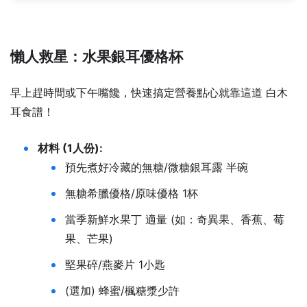
懶人救星：水果銀耳優格杯
早上趕時間或下午嘴饞，快速搞定營養點心就靠這道 白木
耳食譜！
材料 (1人份):
預先煮好冷藏的無糖/微糖銀耳露 半碗
無糖希臘優格/原味優格 1杯
當季新鮮水果丁 適量 (如：奇異果、香蕉、莓
果、芒果)
堅果碎/燕麥片 1小匙
(選加) 蜂蜜/楓糖漿少許