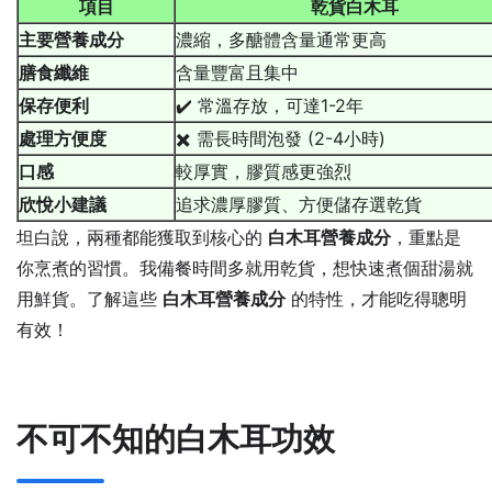
項目
乾貨白木耳
主要營養成分
濃縮，多醣體含量通常更高
膳食纖維
含量豐富且集中
保存便利
✔️ 常溫存放，可達1-2年
處理方便度
✖️ 需長時間泡發 (2-4小時)
口感
較厚實，膠質感更強烈
欣悅小建議
追求濃厚膠質、方便儲存選乾貨
坦白說，兩種都能獲取到核心的
白木耳營養成分
，重點是
你烹煮的習慣。我備餐時間多就用乾貨，想快速煮個甜湯就
用鮮貨。了解這些
白木耳營養成分
的特性，才能吃得聰明
有效！
不可不知的白木耳功效