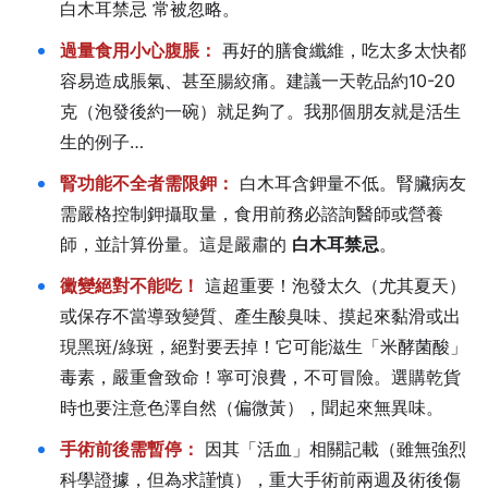
白木耳禁忌 常被忽略。
過量食用小心腹脹：
再好的膳食纖維，吃太多太快都
容易造成脹氣、甚至腸絞痛。建議一天乾品約10-20
克（泡發後約一碗）就足夠了。我那個朋友就是活生
生的例子…
腎功能不全者需限鉀：
白木耳含鉀量不低。腎臟病友
需嚴格控制鉀攝取量，食用前務必諮詢醫師或營養
師，並計算份量。這是嚴肅的
白木耳禁忌
。
黴變絕對不能吃！
這超重要！泡發太久（尤其夏天）
或保存不當導致變質、產生酸臭味、摸起來黏滑或出
現黑斑/綠斑，絕對要丟掉！它可能滋生「米酵菌酸」
毒素，嚴重會致命！寧可浪費，不可冒險。選購乾貨
時也要注意色澤自然（偏微黃），聞起來無異味。
手術前後需暫停：
因其「活血」相關記載（雖無強烈
科學證據，但為求謹慎），重大手術前兩週及術後傷