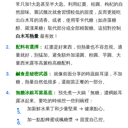
常只加1大匙甚至半大匙。利用紅棗、桂圓、枸杞的自
然甜味。嘗試幾次就會習慣較低的甜度，反而更能吃
出白木耳的清香。或者，使用零卡代糖（如赤藻糖
醇、羅漢果糖）取代部分或全部精製糖。這招對控制
白木耳熱量
最有效！
配料有選擇：
紅棗是好東西，但熱量也不容忽視。適
量就好，別猛加。避免額外加湯圓、粉圓、芋圓、大
量西米露等高澱粉高糖配料。
鹹食是秘密武器：
就像前面分享的時蔬銀耳湯，不加
糖，熱量自然低很多，還能當正餐的一部分。
無糖冰銀耳當基底：
預先煮一大鍋「無糖」濃稠銀耳
露冰起來。要吃的時候挖一些到碗裡：
加新鮮水果丁和少量堅果 → 健康點心。
加一點點蜂蜜或楓糖漿 → 甜度自己控。