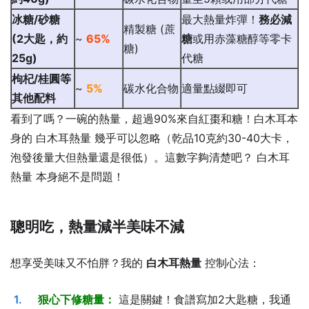
冰糖/砂糖
最大熱量炸彈！
務必減
精製糖 (蔗
(2大匙，約
~
65%
糖
或用赤藻糖醇等零卡
糖)
25g)
代糖
枸杞/桂圓等
~
5%
碳水化合物
適量點綴即可
其他配料
看到了嗎？一碗的熱量，超過90%來自紅棗和糖！白木耳本
身的 白木耳熱量 幾乎可以忽略（乾品10克約30-40大卡，
泡發後量大但熱量還是很低）。這數字夠清楚吧？ 白木耳
熱量 本身絕不是問題！
聰明吃，熱量減半美味不減
想享受美味又不怕胖？我的
白木耳熱量
控制心法：
狠心下修糖量：
這是關鍵！食譜寫加2大匙糖，我通