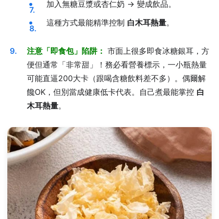
加入無糖豆漿或杏仁奶 → 變成飲品。
這種方式最能精準控制
白木耳熱量
。
注意「即食包」陷阱：
市面上很多即食冰糖銀耳，方
便但通常「非常甜」！務必看營養標示，一小瓶熱量
可能直逼200大卡（跟喝含糖飲料差不多）。偶爾解
饞OK，但別當成健康低卡代表。自己煮最能掌控
白
木耳熱量
。