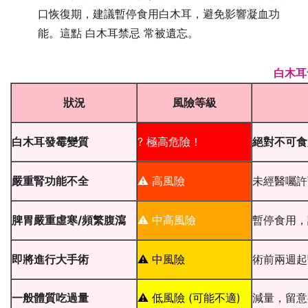
口恢復期，建議暫停食用白木耳，避免影響凝血功
能。這點 白木耳禁忌 常被遺忘。
白木耳
狀況
風險等級
白木耳發霉變質
? 極高危險！
絕對不可食
嚴重腎功能不全
⚠️ 高風險
未經醫囑許
脾胃嚴重虛寒/頻繁腹瀉
⚠️ 中高風險
暫停食用，
即將進行大手術
⚠️ 中風險
術前兩週起
一般體質吃過量
⚠️ 低風險 (可能不適)
減量，留意