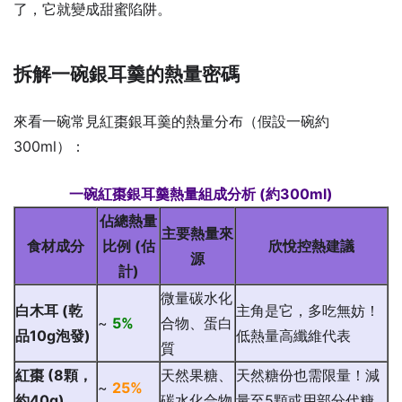
了，它就變成甜蜜陷阱。
拆解一碗銀耳羹的熱量密碼
來看一碗常見紅棗銀耳羹的熱量分布（假設一碗約
300ml）：
一碗紅棗銀耳羹熱量組成分析 (約300ml)
佔總熱量
主要熱量來
食材成分
比例 (估
欣悅控熱建議
源
計)
微量碳水化
白木耳 (乾
主角是它，多吃無妨！
~
5%
合物、蛋白
品10g泡發)
低熱量高纖維代表
質
紅棗 (8顆，
天然果糖、
天然糖份也需限量！減
~
25%
約40g)
碳水化合物
量至5顆或用部分代糖