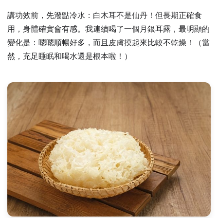
講功效前，先潑點冷水：白木耳不是仙丹！但長期正確食
用，身體確實會有感。我連續喝了一個月銀耳露，最明顯的
變化是：嗯嗯順暢好多，而且皮膚摸起來比較不乾燥！（當
然，充足睡眠和喝水還是根本啦！）