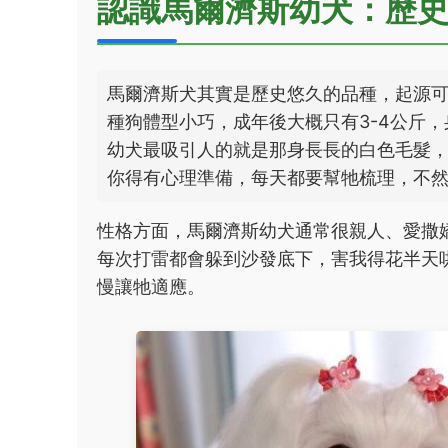
認識馬爾濟斯幼犬：歷
馬爾濟斯犬其實是歷史悠久的品種，起源
種狗體型小巧，成年後大概只有3-4公斤，
幼犬最吸引人的就是那身長長的白色毛髮
你得有心理準備，每天都要幫牠梳理，不
性格方面，馬爾濟斯幼犬通常很親人、愛撒
每次打雷都會躲到沙發底下，害我得花半天
慢讓牠適應。