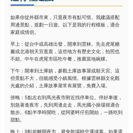
如果你從外縣市來，只逛夜市有點可惜。我建議搭配
周邊景點，規劃一日遊。以下是我的行程模板，適合
家庭或情侶。
早上：從台中或高雄出發，開車到雲林。先去虎尾糖
廠或北港朝天宮逛逛，這些地方有歷史文化，拍照也
不錯。中午在虎尾市區吃午餐，推薦當地碗粿。
下午：開車到土庫鎮，參觀土庫故事屋或順天宮。這
些景點不大，但能感受小鎮風情。根據雲林縣文化觀
光處的介紹，土庫故事屋常有展覽，免費入場。
傍晚：5點左右到馬光夜市附近找停車位。停好車後，
別急著進夜市，先到周邊走走，馬光國小操場很適合
散步。6點半準時開吃，從阿婆蚵仔煎開始，一路吃到
甜點。
晚上：9點前離開夜市，避免散場時交通堵塞。如果還