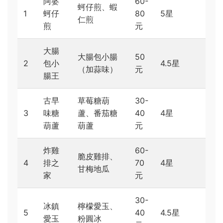
阿婆
60-
蚵仔煎、蝦
1
蚵仔
80
5星
仁煎
煎
元
大腸
大腸包小腸
50
2
包小
4.5星
（加蒜味）
元
腸王
古早
草莓糖葫
30-
3
味糖
蘆、番茄糖
40
4星
葫蘆
葫蘆
元
炸雞
60-
脆皮雞排、
4
排之
70
4星
甘梅地瓜
家
元
30-
冰鎮
檸檬愛玉、
5
40
4.5星
愛玉
粉圓冰