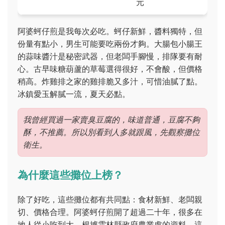
元
阿婆蚵仔煎是我每次必吃。蚵仔新鮮，醬料獨特，但
份量有點小，男生可能要吃兩份才夠。大腸包小腸王
的蒜味醬汁是秘密武器，但老闆手腳慢，排隊要有耐
心。古早味糖葫蘆的草莓選得很好，不會酸，但價格
稍高。炸雞排之家的雞排脆又多汁，可惜油膩了點。
冰鎮愛玉解膩一流，夏天必點。
我曾經買過一家賣臭豆腐的，味道普通，豆腐不夠
酥，不推薦。所以別看到人多就跟風，先觀察攤位
衛生。
為什麼這些攤位上榜？
除了好吃，這些攤位都有共同點：食材新鮮、老闆親
切、價格合理。阿婆蚵仔煎開了超過二十年，很多在
地人從小吃到大。根據雲林縣政府農業處的資料，這