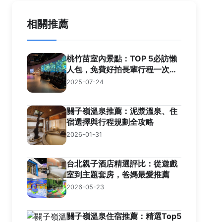
相關推薦
桃竹苗室內景點：TOP 5必訪懶
人包，免費好拍長輩行程一次掌
握！
2025-07-24
關子嶺溫泉推薦：泥漿溫泉、住
宿選擇與行程規劃全攻略
2026-01-31
台北親子酒店精選評比：從遊戲
室到主題套房，爸媽最愛推薦
2026-05-23
關子嶺溫泉住宿推薦：精選Top5