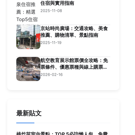
住宿與實用指南
2025-11-08
京站時尚廣場：交通攻略、美食
推薦、購物清單、景點指南
2025-11-19
航空教育展示館票價全攻略：免
票條件、優惠票種與線上購票秘
訣
2026-02-16
最新貼文
桃竹苗室內景點：TOP 5必訪懶人包，免費