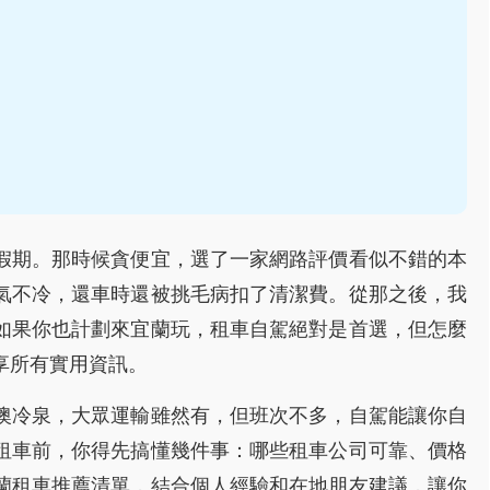
假期。那時候貪便宜，選了一家網路評價看似不錯的本
氣不冷，還車時還被挑毛病扣了清潔費。從那之後，我
如果你也計劃來宜蘭玩，租車自駕絕對是首選，但怎麼
享所有實用資訊。
澳冷泉，大眾運輸雖然有，但班次不多，自駕能讓你自
租車前，你得先搞懂幾件事：哪些租車公司可靠、價格
蘭租車推薦清單，結合個人經驗和在地朋友建議，讓你