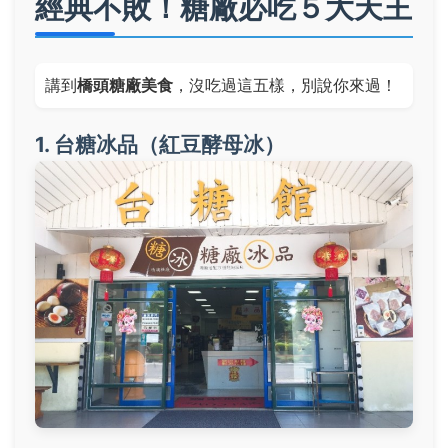
經典不敗！糖廠必吃５大天王
講到
橋頭糖廠美食
，沒吃過這五樣，別說你來過！
1. 台糖冰品（紅豆酵母冰）