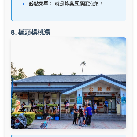
必點菜單：
就是
炸臭豆腐
配泡菜！
8. 橋頭楊桃湯