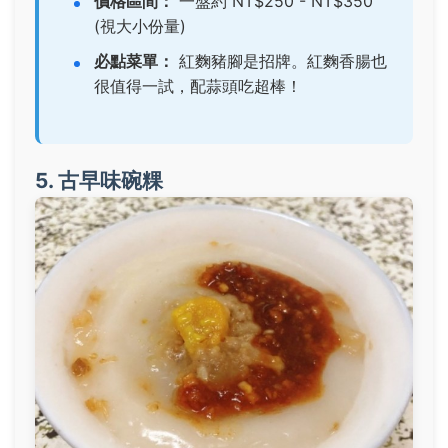
價格區間：
一盤約 NT$250 - NT$350
(視大小份量)
必點菜單：
紅麴豬腳
是招牌。紅麴香腸也
很值得一試，配蒜頭吃超棒！
5. 古早味碗粿