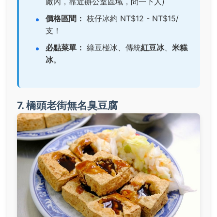
廠內，靠近辦公室區域，問一下人)
價格區間：
枝仔冰約 NT$12 - NT$15/
支！
必點菜單：
綠豆椪冰
、傳統
紅豆冰
、
米糕
冰
。
7. 橋頭老街無名臭豆腐