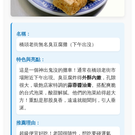
名稱：
橋頭老街無名臭豆腐攤（下午出沒）
特色與亮點：
這是一個神出鬼沒的攤車！通常在橋頭老街市
場附近下午出現。臭豆腐炸得
外酥內嫩
，孔隙
很大，吸飽店家特調的
蒜蓉醬油膏
。搭配爽脆
的台式泡菜，酸甜解膩。他們的泡菜給得超大
方！重點是那股臭香，遠遠就能聞到，引人垂
涎。
推薦理由：
超級便宜好吃！老闆很隨性，想吃要碰運氣