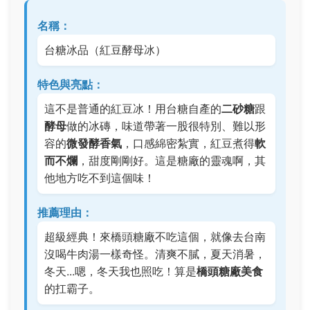
名稱：
台糖冰品（紅豆酵母冰）
特色與亮點：
這不是普通的紅豆冰！用台糖自產的
二砂糖
跟
酵母
做的冰磚，味道帶著一股很特別、難以形
容的
微發酵香氣
，口感綿密紮實，紅豆煮得
軟
而不爛
，甜度剛剛好。這是糖廠的靈魂啊，其
他地方吃不到這個味！
推薦理由：
超級經典！來橋頭糖廠不吃這個，就像去台南
沒喝牛肉湯一樣奇怪。清爽不膩，夏天消暑，
冬天...嗯，冬天我也照吃！算是
橋頭糖廠美食
的扛霸子。