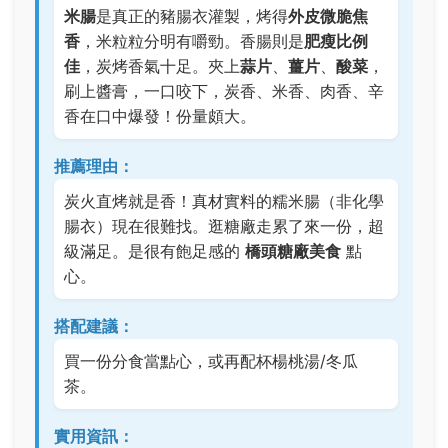
米腸
是真正的豬腸衣灌製，烤得
外皮微脆焦
香
，米粒粒分明有嚼勁。香腸則是
肥瘦比例
佳
，炭烤香氣十足。夾上
蒜片
、
薑片
、
酸菜
，
刷上醬膏，一口咬下，炭香、米香、肉香、辛
香在口中爆發！份量頗大。
推薦理由：
炭火直烤就是香！真材實料的糯米腸（非化學
腸衣）現在很難找。逛糖廠走累了來一份，超
級滿足。是很有飽足感的
橋頭糖廠美食
點
心。
搭配建議：
買一份分食當點心，或再配杯楊桃湯/冬瓜
茶。
實用資訊：