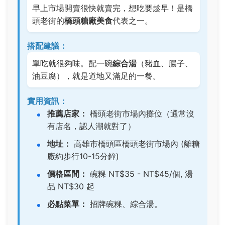
早上市場開賣很快就賣完，想吃要趁早！是橋
頭老街的
橋頭糖廠美食
代表之一。
搭配建議：
單吃就很夠味。配一碗
綜合湯
（豬血、腸子、
油豆腐），就是道地又滿足的一餐。
實用資訊：
推薦店家：
橋頭老街市場內攤位（通常沒
有店名，認人潮就對了）
地址：
高雄市橋頭區橋頭老街市場內 (離糖
廠約步行10-15分鐘)
價格區間：
碗粿 NT$35 - NT$45/個, 湯
品 NT$30 起
必點菜單：
招牌碗粿
、綜合湯。