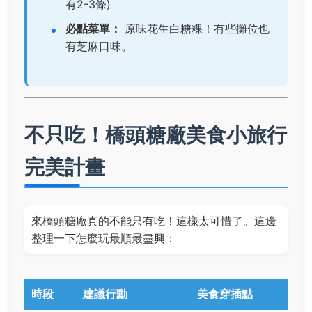
有2-3條)
必點菜單：
原味花生白糖粿
！有些攤位也
有芝麻口味。
不只吃！橋頭糖廠美食小旅行
完美計畫
來橋頭糖廠真的不能只有吃！這樣太可惜了。這邊
整理一下怎麼玩最順最盡興：
時段
建議行動
美食穿插點