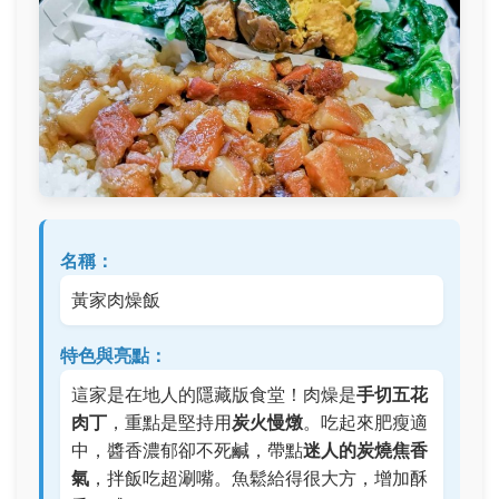
名稱：
黃家肉燥飯
特色與亮點：
這家是在地人的隱藏版食堂！肉燥是
手切五花
肉丁
，重點是堅持用
炭火慢燉
。吃起來肥瘦適
中，醬香濃郁卻不死鹹，帶點
迷人的炭燒焦香
氣
，拌飯吃超涮嘴。魚鬆給得很大方，增加酥