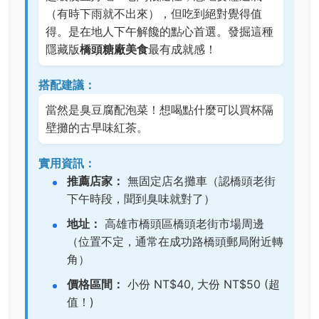
（有時下雨就不出來），但吃到絕對覺得值
得。是在地人下午解饞的點心首選。發掘這種
隱藏版
橋頭糖廠美食
最有成就感！
搭配建議：
當然是臭豆腐配泡菜！想喝點什麼可以買杯隔
壁攤的古早味紅茶。
實用資訊：
推薦店家：
無固定店名攤車（認橋頭老街
下午時段，聞到臭味就對了）
地址：
高雄市橋頭區橋頭老街市場周邊
（位置不定，通常在成功路橋頭郵局附近轉
角）
價格區間：
小份 NT$40, 大份 NT$50 (超
值！)