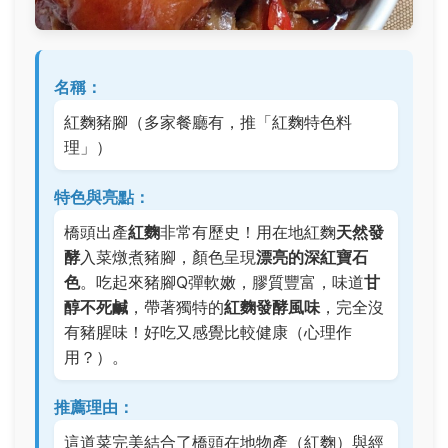
名稱：
紅麴豬腳（多家餐廳有，推「紅麴特色料
理」）
特色與亮點：
橋頭出產
紅麴
非常有歷史！用在地紅麴
天然發
酵
入菜燉煮豬腳，顏色呈現
漂亮的深紅寶石
色
。吃起來豬腳Q彈軟嫩，膠質豐富，味道
甘
醇不死鹹
，帶著獨特的
紅麴發酵風味
，完全沒
有豬腥味！好吃又感覺比較健康（心理作
用？）。
推薦理由：
這道菜完美結合了橋頭在地物產（紅麴）與經