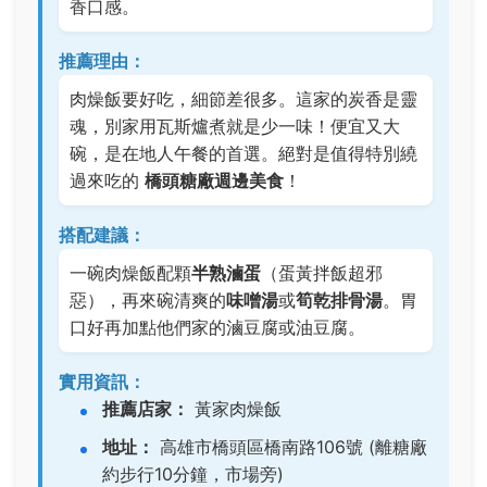
香口感。
推薦理由：
肉燥飯要好吃，細節差很多。這家的炭香是靈
魂，別家用瓦斯爐煮就是少一味！便宜又大
碗，是在地人午餐的首選。絕對是值得特別繞
過來吃的
橋頭糖廠週邊美食
！
搭配建議：
一碗肉燥飯配顆
半熟滷蛋
（蛋黃拌飯超邪
惡），再來碗清爽的
味噌湯
或
筍乾排骨湯
。胃
口好再加點他們家的滷豆腐或油豆腐。
實用資訊：
推薦店家：
黃家肉燥飯
地址：
高雄市橋頭區橋南路106號 (離糖廠
約步行10分鐘，市場旁)