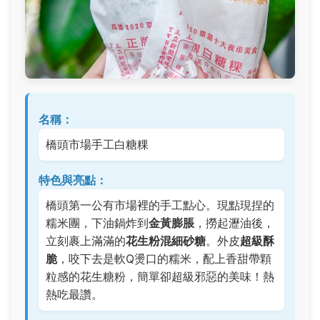
名稱：
橋頭市場手工白糖粿
特色與亮點：
橋頭第一公有市場裡的手工點心。現點現捏的
糯米團，下油鍋炸到
金黃膨脹
，撈起瀝油後，
立刻裹上滿滿的
花生粉混細砂糖
。外皮
超級酥
脆
，咬下去是軟Q燙口的糯米，配上香甜帶顆
粒感的花生糖粉，簡單卻超級邪惡的美味！熱
熱吃最讚。