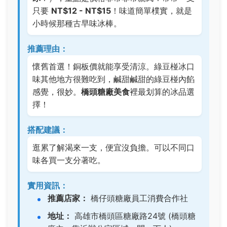
只要
NT$12 - NT$15
！味道簡單樸實，就是
小時候那種古早味冰棒。
推薦理由：
懷舊首選！銅板價就能享受清涼。綠豆椪冰口
味其他地方很難吃到，鹹甜鹹甜的綠豆椪內餡
感覺，很妙。
橋頭糖廠美食
裡最划算的冰品選
擇！
搭配建議：
逛累了解渴來一支，便宜沒負擔。可以不同口
味各買一支分著吃。
實用資訊：
推薦店家：
橋仔頭糖廠員工消費合作社
地址：
高雄市橋頭區糖廠路24號 (橋頭糖