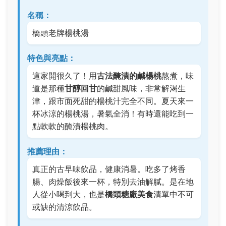
名稱：
橋頭老牌楊桃湯
特色與亮點：
這家開很久了！用
古法醃漬的鹹楊桃
熬煮，味
道是那種
甘醇回甘
的鹹甜風味，非常解渴生
津，跟市面死甜的楊桃汁完全不同。夏天來一
杯冰涼的楊桃湯，暑氣全消！有時還能吃到一
點軟軟的醃漬楊桃肉。
推薦理由：
真正的古早味飲品，健康消暑。吃多了烤香
腸、肉燥飯後來一杯，特別去油解膩。是在地
人從小喝到大，也是
橋頭糖廠美食
清單中不可
或缺的清涼飲品。