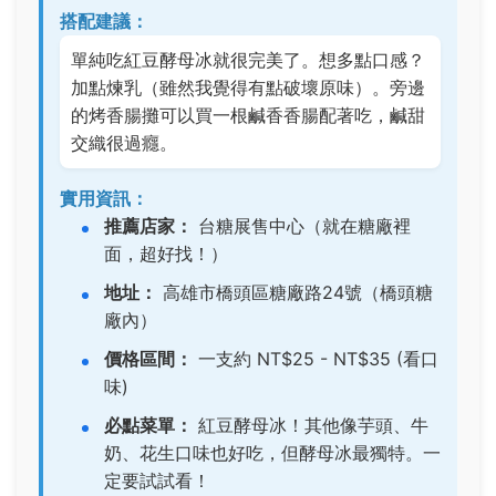
搭配建議：
單純吃紅豆酵母冰就很完美了。想多點口感？
加點煉乳（雖然我覺得有點破壞原味）。旁邊
的烤香腸攤可以買一根鹹香香腸配著吃，鹹甜
交織很過癮。
實用資訊：
推薦店家：
台糖展售中心（就在糖廠裡
面，超好找！）
地址：
高雄市橋頭區糖廠路24號（橋頭糖
廠內）
價格區間：
一支約 NT$25 - NT$35 (看口
味)
必點菜單：
紅豆酵母冰
！其他像芋頭、牛
奶、花生口味也好吃，但酵母冰最獨特。一
定要試試看！