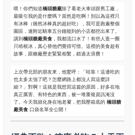
喂！你們知道
橋頭糖廠
除了看老火車頭跟舊工廠，
最吸引我的是什麼嗎？當然是吃啊！別以為這裡只
有冰棒（雖然冰棒真的超好吃），我可是跑遍整個
園區，連附近騎車五分鐘能到的小店都挖出來了。
講到
橋頭糖廠美食
，我都流口水了！有些人逛一圈
只啃根冰，真心替他們覺得可惜。這裡的美食超有
故事，跟糖廠歷史緊緊相繫，錯過太浪費！
上次帶北部的朋友來，他驚呼：「哇靠！這邊吃的
也太多太強了吧？怎麼網路上都沒人寫這麼詳
細？」對啊！這就是我想寫這篇的原因，好多在地
真正厲害、有特色的東西，被一堆重複資訊淹沒
了。今天我就化身在地老饕，把我壓箱底的
橋頭糖
廠美食
口袋名單全公開！