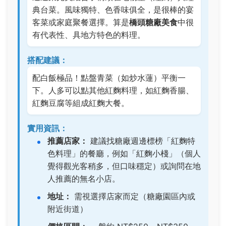
典台菜。風味獨特、色香味俱全，是很棒的宴
客菜或家庭聚餐選擇。算是
橋頭糖廠美食
中很
有代表性、具地方特色的料理。
搭配建議：
配白飯極品！點盤青菜（如炒水蓮）平衡一
下。人多可以點其他紅麴料理，如紅麴香腸、
紅麴豆腐等組成紅麴大餐。
實用資訊：
推薦店家：
建議找糖廠週邊標榜「紅麴特
色料理」的餐廳，例如「紅麴小棧」（個人
覺得觀光客稍多，但口味穩定）或詢問在地
人推薦的無名小店。
地址：
需視選擇店家而定（糖廠園區內或
附近街道）