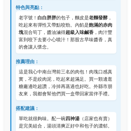
特色與亮點：
老字號！
白白胖胖
的包子，麵皮是
老麵發酵
，
吃起來有彈性又帶點咬勁。內餡是
飽滿的赤肉
塊
混合筍丁，醬油滷得
超級入味鹹香
，肉汁豐
富到咬下去要小心噴汁！那股古早味醬香，真
的會讓人懷念。
推薦理由：
這是我心中南台灣前三名的肉包！肉塊口感真
實，不是絞肉泥，吃起來超滿足。買一顆邊逛
糖廠邊吃超讚，冷掉再蒸過也好吃。外縣市朋
友來，我都會幫他們買一盒帶回家當伴手禮。
搭配建議：
單吃就很夠味。配一碗
四神湯
（店家也有賣）
是完美組合，湯頭清爽正好中和包子的濃郁。