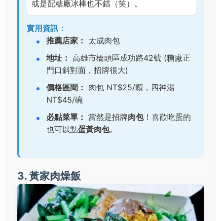
或是配糖廠冰棒也不錯（笑）。
實用資訊：
推薦店家：
太成肉包
地址：
高雄市橋頭區成功路42號 (糖廠正
門口斜對面，招牌很大)
價格區間：
肉包 NT$25/顆，四神湯
NT$45/碗
必點菜單：
當然是招牌
肉包
！喜歡吃蛋的
也可以點
蛋黃肉包
。
3. 黃家肉燥飯