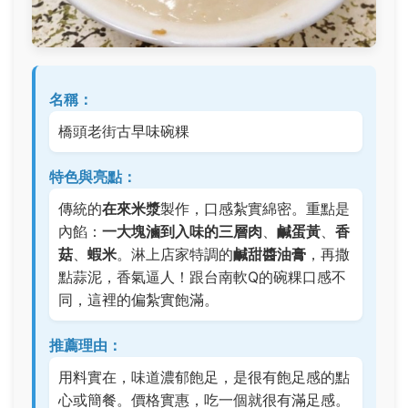
名稱：
橋頭老街古早味碗粿
特色與亮點：
傳統的
在來米漿
製作，口感紮實綿密。重點是
內餡：
一大塊滷到入味的三層肉
、
鹹蛋黃
、
香
菇
、
蝦米
。淋上店家特調的
鹹甜醬油膏
，再撒
點蒜泥，香氣逼人！跟台南軟Q的碗粿口感不
同，這裡的偏紮實飽滿。
推薦理由：
用料實在，味道濃郁飽足，是很有飽足感的點
心或簡餐。價格實惠，吃一個就很有滿足感。