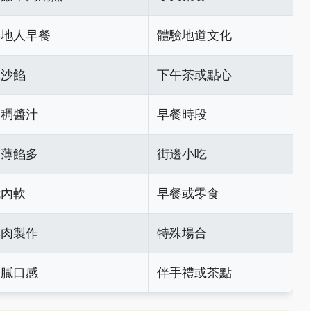
本地人早餐
體驗地道文化
豆沙餡
下午茶或點心
濃稠醬汁
早餐時段
皮薄餡多
街邊小吃
脆內軟
早餐或零食
羊肉製作
特殊場合
細膩口感
伴手禮或茶點