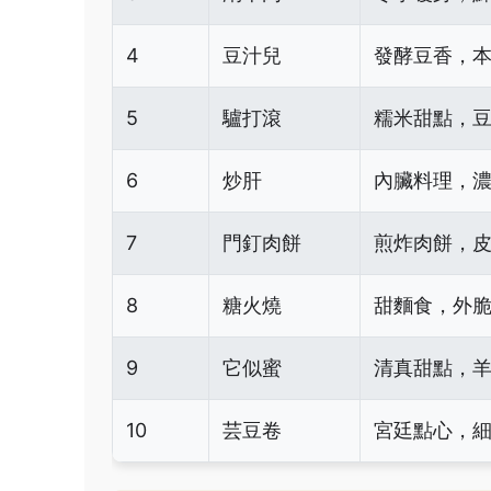
4
豆汁兒
發酵豆香，
5
驢打滾
糯米甜點，
6
炒肝
內臟料理，
7
門釘肉餅
煎炸肉餅，
8
糖火燒
甜麵食，外
9
它似蜜
清真甜點，
10
芸豆卷
宮廷點心，