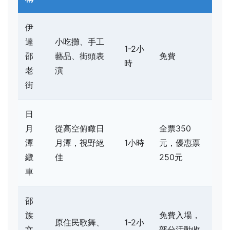
伊
達
小吃攤、手工
1-2小
邵
藝品、街頭表
免費
時
老
演
街
日
月
從高空俯瞰日
全票350
潭
月潭，視野絕
1小時
元，優惠票
纜
佳
250元
車
邵
族
免費入場，
原住民歌舞、
1-2小
文
部分活動收