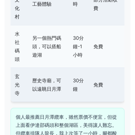
工藝體驗
時
化
費
村
水
另一個熱門碼
30分
社
頭，可以搭船
鐘-1
免費
碼
遊湖
小時
頭
玄
歷史寺廟，可
30分
光
免費
以遠眺日月潭
鐘
寺
個人最推薦日月潭纜車，雖然票價不便宜，但從
上面看伊達邵碼頭和整個湖區，美得讓人難忘。
但纜車排隊人龍長，我上次等了一小時，腳都酸