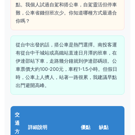
點。我個人試過自駕和搭公車，自駕靈活但停車
難，公車省錢但班次少。你知道哪種方式最適合
你嗎？
從台中出發的話，搭公車是熱門選擇。南投客運
有從台中干城站或高鐵站直達日月潭的班車，在
伊達邵站下車，走路幾分鐘就到伊達邵碼頭。公
車票價大約100-200元，車程1-1.5小時。但假日
時，公車上人擠人，站著一路很累，我建議早點
出門避開高峰。
交
通
詳細說明
優點
缺點
方