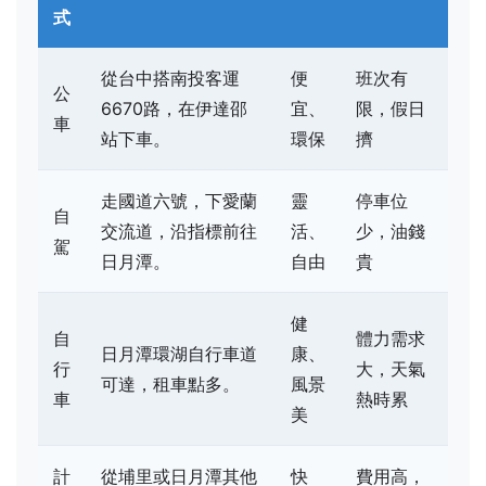
式
從台中搭南投客運
便
班次有
公
6670路，在伊達邵
宜、
限，假日
車
站下車。
環保
擠
走國道六號，下愛蘭
靈
停車位
自
交流道，沿指標前往
活、
少，油錢
駕
日月潭。
自由
貴
健
自
體力需求
日月潭環湖自行車道
康、
行
大，天氣
可達，租車點多。
風景
車
熱時累
美
計
從埔里或日月潭其他
快
費用高，