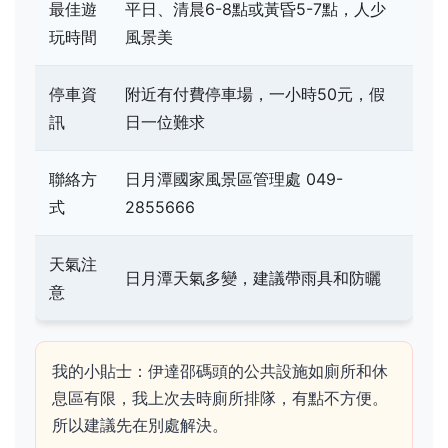
最佳遊
平日、清晨6-8點或黃昏5-7點，人少
玩時間
風景美
停車資
附近有付費停車場，一小時50元，假
訊
日一位難求
聯絡方
日月潭國家風景區管理處 049-
式
2855666
天氣注
日月潭天氣多變，建議帶雨具和防曬
意
我的小貼士：伊達邵碼頭的公共設施如廁所和休
息區有限，我上次去時廁所排隊，有點不方便。
所以建議先在別處解決。