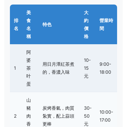
美
大
排
食
約
營業時
特色
名
名
價
間
稱
格
阿
婆
10-
用日月潭紅茶煮
9:00-
1
茶
15
的，香濃入味
18:00
叶
元
蛋
山
豬
炭烤香氣，肉質
30-
10:00-
2
肉
紮實，配上蒜頭
50
17:00
香
更棒
元