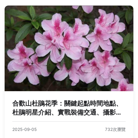
合歡山杜鵑花季：關鍵起點時間地點、
杜鵑明星介紹、實戰裝備交通、攝影永
續責任
2025-09-05
732次瀏覽