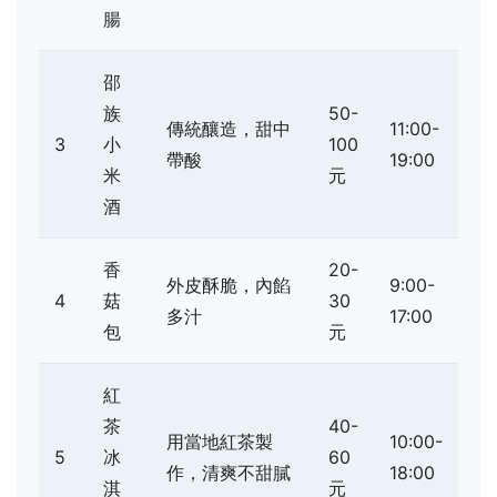
腸
邵
族
50-
傳統釀造，甜中
11:00-
3
小
100
帶酸
19:00
米
元
酒
香
20-
外皮酥脆，內餡
9:00-
4
菇
30
多汁
17:00
包
元
紅
茶
40-
用當地紅茶製
10:00-
5
冰
60
作，清爽不甜膩
18:00
淇
元