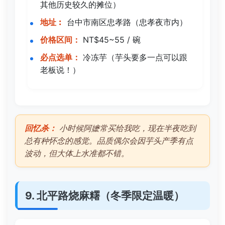
其他历史较久的摊位）
地址︰
台中市南区忠孝路（忠孝夜市内）
价格区间：
NT$45~55 / 碗
必点选单：
冷冻芋（芋头要多一点可以跟
老板说！）
回忆杀：
小时候阿嬷常买给我吃，现在半夜吃到
总有种怀念的感觉。品质偶尔会因芋头产季有点
波动，但大体上水准都不错。
9. 北平路烧麻糬（冬季限定温暖）