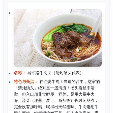
名称：
昌平路牛肉面（清炖汤头代表）
特色与亮点：
在红烧牛肉面当道的台中，这家的
「清炖汤头」绝对是一股清流！汤头看起来清
澈，但入口却非常醇厚、鲜美。是用大量牛大
骨、蔬菜（洋葱、萝卜、番茄等）长时间熬煮，
完全没有加味精，喝得出天然甜味。牛肉选用牛
腱心部位，炖煮得软嫩不柴，筋肉比例完美，带