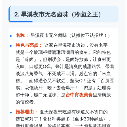
2. 旱溪夜市无名卤味（冷卤之王）
名称：
旱溪夜市无名卤味（认摊位不认招牌！）
特色与亮点：
这家在旱溪夜市边边，没有名字，
就是一个玻璃柜摆满琳琅满目的食材。它的特色
是「冷卤」，但别误会，是卤好放凉，让食材更
入味、口感更Q弹。酱汁是清爽的咸甜路线，带着
淡淡八角香气，不死咸不口渴。必点它的「米血
糕」，卤得透心又不软烂，超级Q！还有「百页豆
腐」吸饱汤汁，咬下去会爆汁！「鸭胗」处理得
超干净，脆口无腥味。是
台中宵夜美食
里清爽派
的佼佼者。
推荐理由：
夏天深夜想吃点有味道又不烫口的，
选它就对了！食材种类超多（至少30种起跳），
新鲜度看得见，价格超实惠，一大包常常不用百