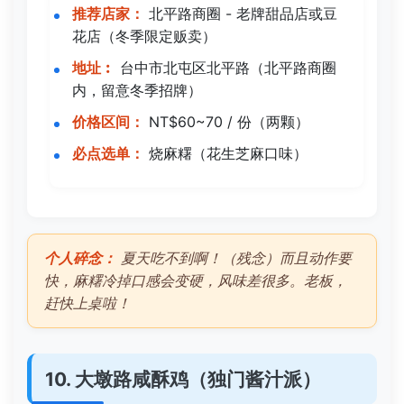
推荐店家：
北平路商圈 - 老牌甜品店或豆
花店（冬季限定贩卖）
地址︰
台中市北屯区北平路（北平路商圈
内，留意冬季招牌）
价格区间：
NT$60~70 / 份（两颗）
必点选单：
烧麻糬（花生芝麻口味）
个人碎念：
夏天吃不到啊！（残念）而且动作要
快，麻糬冷掉口感会变硬，风味差很多。老板，
赶快上桌啦！
10. 大墩路咸酥鸡（独门酱汁派）