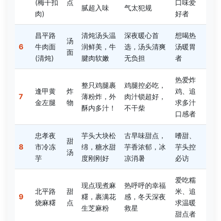
(梅干扣
点
口味爱
腻超入味
气太犯规
肉)
好者
昌平路
清炖汤头温
深夜暖心首
想喝热
汤
6
牛肉面
润鲜美，牛
选，汤头清爽
汤暖胃
面
(清炖)
腱肉软嫩
无负担
者
热爱炸
整只鸡腿裹
鸡腿控必吃，
逢甲黄
炸
鸡、追
7
薄粉炸，外
肉汁锁超好，
金左腿
物
求多汁
酥内多汁！
不干柴
口感者
忠孝夜
芋头大块松
古早味甜点，
嗜甜、
甜
8
市冷冻
绵，糖水甜
芋香浓郁，冰
芋头控
汤
芋
度刚刚好
凉消暑
必访
爱吃糯
现点现煮麻
热呼呼的幸福
北平路
甜
米、追
9
糬，裹满花
感，冬天深夜
烧麻糬
点
求温暖
生芝麻粉
救星
甜点者