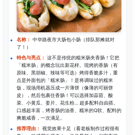
名称：
中华路夜市大肠包小肠（排队那摊就对
了！）
特色与亮点：
这不是传统的糯米肠夹香肠！它把
「糯米肠」的概念玩出新花样。现烤的香肠（有
原味、黑胡椒、辣味等可选）烤得香脆多汁，重
点是外面包的「糯米肠」！是将调味过的糯米
饭，现场用机器压成一片薄饼（像薄的可丽饼
皮），然后包裹住香肠！可以选择加蒜苗、酸
菜、小黄瓜、姜片、花生粉... 超多配料自由搭。
口感超丰富，烤香肠的油香、糯米的Q软、配料的
爽脆咸香，一次满足。
推荐理由：
视觉效果十足（看老板制作过程很有