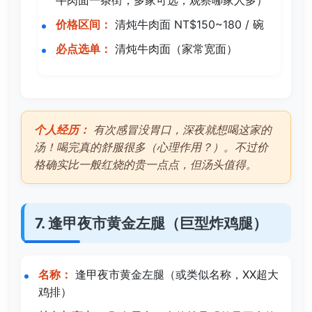
价格区间：
清炖牛肉面 NT$150~180 / 碗
必点选单：
清炖牛肉面（家常宽面）
个人经历：
有次感冒没胃口，深夜就想喝这家的
汤！喝完真的舒服很多（心理作用？）。不过价
格确实比一般红烧的贵一点点，但汤头值得。
7. 逢甲夜市黄金左腿（巨型炸鸡腿）
名称：
逢甲夜市黄金左腿（或类似名称，XX超大
鸡排）