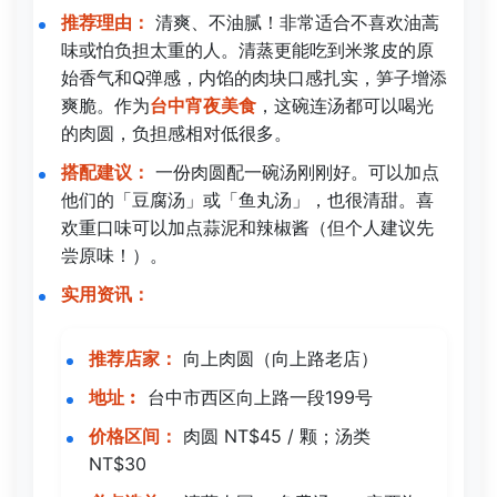
推荐理由：
清爽、不油腻！非常适合不喜欢油蒿
味或怕负担太重的人。清蒸更能吃到米浆皮的原
始香气和Q弹感，内馅的肉块口感扎实，笋子增添
爽脆。作为
台中宵夜美食
，这碗连汤都可以喝光
的肉圆，负担感相对低很多。
搭配建议：
一份肉圆配一碗汤刚刚好。可以加点
他们的「豆腐汤」或「鱼丸汤」，也很清甜。喜
欢重口味可以加点蒜泥和辣椒酱（但个人建议先
尝原味！）。
实用资讯：
推荐店家：
向上肉圆（向上路老店）
地址︰
台中市西区向上路一段199号
价格区间：
肉圆 NT$45 / 颗；汤类
NT$30