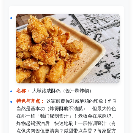
名称：
大墩路咸酥鸡（酱汁刷炸物）
特色与亮点：
这家颠覆你对咸酥鸡的印象！炸功
当然是基本功（炸得酥脆不油腻），但最大特色
在那一桶「独门秘制酱汁」！老板会在咸酥鸡、
炸物起锅沥油后，快速地刷上一层特调酱汁（有
点像烤肉酱但更清爽？咸甜带点蒜香？每家配方