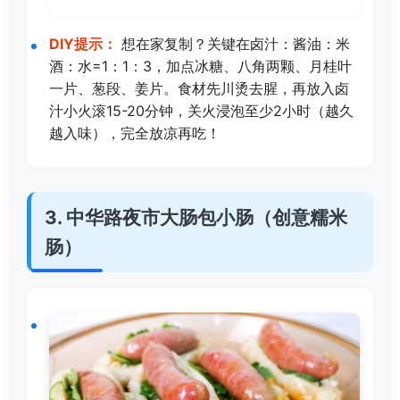
DIY提示：
想在家复制？关键在卤汁：酱油：米
酒：水=1：1：3，加点冰糖、八角两颗、月桂叶
一片、葱段、姜片。食材先川烫去腥，再放入卤
汁小火滚15-20分钟，关火浸泡至少2小时（越久
越入味），完全放凉再吃！
3. 中华路夜市大肠包小肠（创意糯米
肠）