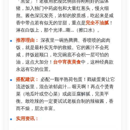
「黑金」！老板用肥瘦比例抓得刚刚好的温体
猪，加入独门中药卤包和大量红葱头，慢火细
熬。酱色深沉发亮，浓郁的胶质感，吃起来是咸
香中带点若有似无的甘甜，重点是
完全不油腻
！
淋在白饭上，那个光泽...嘶...（擦口水）。
推荐理由：
深夜里一碗热腾腾、香喷喷的卤肉
饭，就是最朴实无华的救赎。它的酱汁不会死
咸，拌饭超顺口，吃完碗底不会积一层可怕的
油，这点大加分！
台中宵夜美食
中，这种经典款
永远有它的位置。
搭配建议：
必配一颗半熟荷包蛋！戳破蛋黄让它
流进饭里，混合浓郁卤汁... 喔天啊！再点个烫青
菜（地瓜叶或空心菜）或卤豆腐解腻，完美平
衡。敢吃辣的一定要试试老板自制的辣椒酱，香
而不燥，层次丰富。
实用资讯：