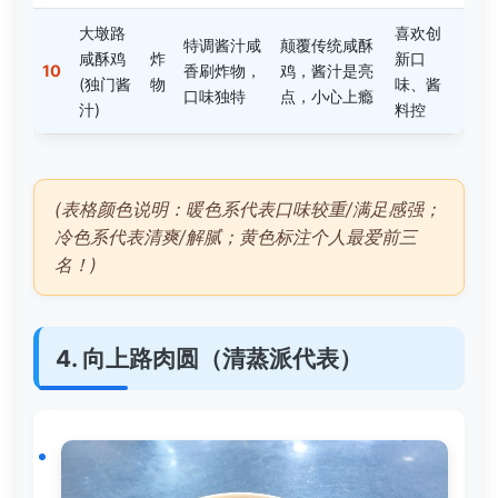
大墩路
喜欢创
特调酱汁咸
颠覆传统咸酥
咸酥鸡
炸
新口
10
香刷炸物，
鸡，酱汁是亮
(独门酱
物
味、酱
口味独特
点，小心上瘾
汁)
料控
(表格颜色说明：暖色系代表口味较重/满足感强；
冷色系代表清爽/解腻；黄色标注个人最爱前三
名！)
4. 向上路肉圆（清蒸派代表）