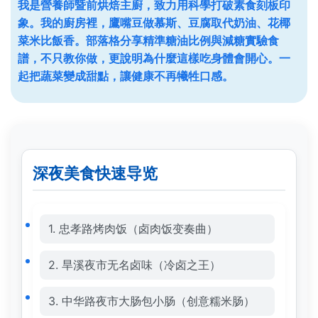
我是營養師暨前烘焙主廚，致力用科學打破素食刻板印
象。我的廚房裡，鷹嘴豆做慕斯、豆腐取代奶油、花椰
菜米比飯香。部落格分享精準糖油比例與減糖實驗食
譜，不只教你做，更說明為什麼這樣吃身體會開心。一
起把蔬菜變成甜點，讓健康不再犧牲口感。
深夜美食快速导览
1. 忠孝路烤肉饭（卤肉饭变奏曲）
2. 旱溪夜市无名卤味（冷卤之王）
3. 中华路夜市大肠包小肠（创意糯米肠）