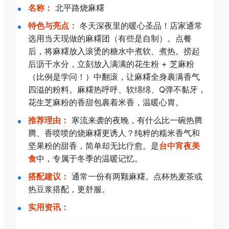
名称：
北平路烧麻糬
特色与亮点：
冬天深夜里的暖心圣品！店家通常
选用当天现做的麻糬团（有些是自制）。点餐
后，将麻糬放入滚烫的糖水中煮软、煮热。捞起
后沥干水分，立刻放入满满的花生粉 + 芝麻粉
（比例是学问！）中翻滚，让麻糬全身裹满香气
四溢的粉料。麻糬热呼呼、软绵绵、Q弹不黏牙，
花生芝麻粉的香甜包裹着米香，温暖心胃。
推荐理由：
寒流来袭的夜晚，有什么比一碗热腾
腾、香喷喷的烧麻糬更诱人？纯粹的糯米香气和
坚果粉的甜香，简单却无比疗愈。是
台中宵夜美
食
中，专属于冬季的温暖记忆。
搭配建议：
通常一份有两颗麻糬。点杯热麦茶或
热豆浆搭配，更舒服。
实用资讯：