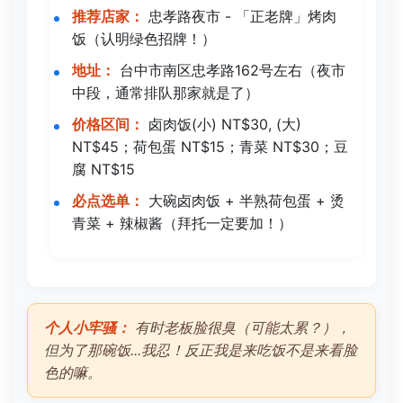
推荐店家：
忠孝路夜市 - 「正老牌」烤肉
饭（认明绿色招牌！）
地址：
台中市南区忠孝路162号左右（夜市
中段，通常排队那家就是了）
价格区间：
卤肉饭(小) NT$30, (大)
NT$45；荷包蛋 NT$15；青菜 NT$30；豆
腐 NT$15
必点选单：
大碗卤肉饭 + 半熟荷包蛋 + 烫
青菜 + 辣椒酱（拜托一定要加！）
个人小牢骚：
有时老板脸很臭（可能太累？），
但为了那碗饭...我忍！反正我是来吃饭不是来看脸
色的嘛。