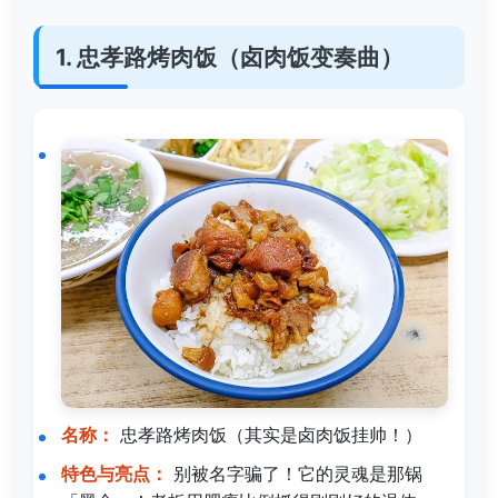
1. 忠孝路烤肉饭（卤肉饭变奏曲）
名称：
忠孝路烤肉饭（其实是卤肉饭挂帅！）
特色与亮点：
别被名字骗了！它的灵魂是那锅