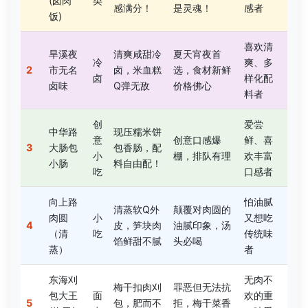
(卤肉
类
感满分！
是灵魂！
感者
饭)
喜欢清
旱溪夜
清爽咸甜冷
夏天宵夜首
冷
爽、多
2
市无名
卤，米血糕
选，食材新鲜
卤
样化配
卤味
Q弹无敌
价格佛心
料者
创
爱尝
中华路
现压糯米饼
意
创意口感爆
鲜、喜
3
大肠包
包香肠，配
小
棚，排队有理
欢丰富
小肠
料自由配！
吃
口感者
向上路
怕油腻
清蒸软Q外
颠覆对肉圆的
肉圆
小
又想吃
4
皮，笋块肉
油腻印象，汤
（清
吃
传统味
馅鲜甜不腻
头必喝
蒸）
者
东海刈
无肉不
梅干扣肉刈
罪恶但无法抗
包大王
面
欢的重
5
包，肥而不
拒，梅干菜香