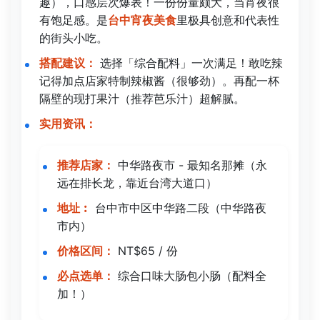
趣），口感层次爆表！一份份量颇大，当宵夜很
有饱足感。是
台中宵夜美食
里极具创意和代表性
的街头小吃。
搭配建议：
选择「综合配料」一次满足！敢吃辣
记得加点店家特制辣椒酱（很够劲）。再配一杯
隔壁的现打果汁（推荐芭乐汁）超解腻。
实用资讯：
推荐店家：
中华路夜市 - 最知名那摊（永
远在排长龙，靠近台湾大道口）
地址︰
台中市中区中华路二段（中华路夜
市内）
价格区间：
NT$65 / 份
必点选单：
综合口味大肠包小肠（配料全
加！）