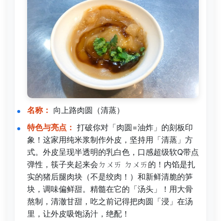
名称：
向上路肉圆（清蒸）
特色与亮点：
打破你对「肉圆=油炸」的刻板印
象！这家用纯米浆制作外皮，坚持用「清蒸」方
式。外皮呈现半透明的乳白色，口感超级软Q带点
弹性，筷子夹起来会ㄉㄨㄞ ㄉㄨㄞ的！内馅是扎
实的猪后腿肉块（不是绞肉！）和新鲜清脆的笋
块，调味偏鲜甜。精髓在它的「汤头」！用大骨
熬制，清澈甘甜，吃之前记得把肉圆「浸」在汤
里，让外皮吸饱汤汁，绝配！