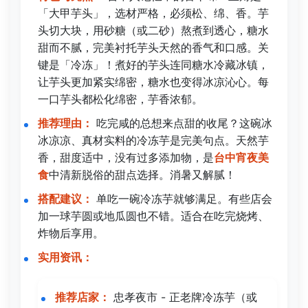
「大甲芋头」，选材严格，必须松、绵、香。芋
头切大块，用砂糖（或二砂）熬煮到透心，糖水
甜而不腻，完美衬托芋头天然的香气和口感。关
键是「冷冻」！煮好的芋头连同糖水冷藏冰镇，
让芋头更加紧实绵密，糖水也变得冰凉沁心。每
一口芋头都松化绵密，芋香浓郁。
推荐理由：
吃完咸的总想来点甜的收尾？这碗冰
冰凉凉、真材实料的冷冻芋是完美句点。天然芋
香，甜度适中，没有过多添加物，是
台中宵夜美
食
中清新脱俗的甜点选择。消暑又解腻！
搭配建议：
单吃一碗冷冻芋就够满足。有些店会
加一球芋圆或地瓜圆也不错。适合在吃完烧烤、
炸物后享用。
实用资讯：
推荐店家：
忠孝夜市 - 正老牌冷冻芋（或