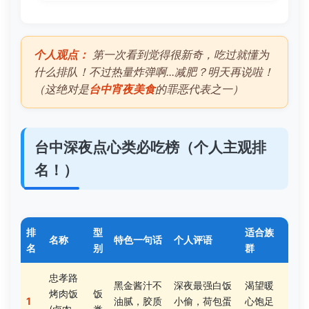
个人观点：
第一次看到觉得很新奇，吃过就懂为
什么排队！不过热量炸弹啊...减肥？明天再说啦！
（这绝对是
台中宵夜美食
的罪恶代表之一）
台中深夜点心类必吃榜（个人主观排
名！）
排
型
适合族
名称
特色一句话
个人评语
名
别
群
忠孝路
黑金酱汁不
深夜最强白饭
渴望暖
烤肉饭
饭
1
油腻，胶质
小偷，荷包蛋
心饱足