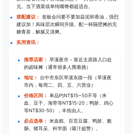
元。当下酒菜或单纯嘴馋都超适合。
搭配建议：
老板会问要不要加蒜泥和香油，强烈
建议加！风味层次瞬间升级。配一杯隔壁摊的无
糖青茶，解腻又清爽。
实用资讯：
推荐店家：
旱溪夜市 - 靠近太原路入口处
的卤味摊（通常很多人围着挑）
地址︰
台中市东区旱溪东路一段（旱溪夜
市内，每周二、四、五、六营业）
价格区间：
单品约NT$15~50不等（米
血、豆干、海带等NT$15-20；鸭胗、鸡心
等NT$30-50），丰俭由人。
必点选单：
米血糕、百页豆腐、鸭胗、脆
肠、猪耳朵、科学面（吸汁超赞）。