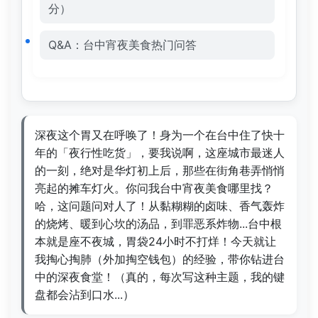
分）
Q&A：台中宵夜美食热门问答
深夜这个胃又在呼唤了！身为一个在台中住了快十
年的「夜行性吃货」，要我说啊，这座城市最迷人
的一刻，绝对是华灯初上后，那些在街角巷弄悄悄
亮起的摊车灯火。你问我台中宵夜美食哪里找？
哈，这问题问对人了！从黏糊糊的卤味、香气轰炸
的烧烤、暖到心坎的汤品，到罪恶系炸物...台中根
本就是座不夜城，胃袋24小时不打烊！今天就让
我掏心掏肺（外加掏空钱包）的经验，带你钻进台
中的深夜食堂！（真的，每次写这种主题，我的键
盘都会沾到口水...）