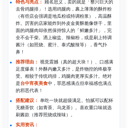
特色与亮点：
顾名思义，卖的就是「整只巨大的
去骨鸡腿排」！选用鸡腿肉，裹上薄薄的酥炸粉
（有些店会强调是地瓜粉或特调粉浆），高温酥
炸。厉害的店家能炸到外皮金黄酥脆像饼干，里
面的鸡腿肉却依然保持惊人的「鲜嫩多汁」，完
全不会干柴。洒上椒盐、辣椒粉，或是刷上特调
酱汁（如照烧、蜜汁、泰式酸辣等），香气扑
鼻！
推荐理由：
视觉震撼（真的超大块！）、口感满
足度爆表！外酥内嫩又多汁，是炸物控的终极享
受。相较于传统鸡排，鸡腿肉更厚实多汁。绝对
是
台中宵夜美食
中，罪恶感满点但幸福感也满点
的邪恶代表！
搭配建议：
单吃一块就超级满足。怕腻可以配杯
无糖茶饮（如青茶、乌龙茶）。喜欢重口味就选
刷酱款（推荐照烧或辣味）。
实用资讯：