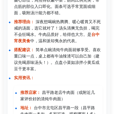
点筋的部位入口即化。面条可选手常宽面或细
面，吸附汤汁能力都不错。
推荐理由：
深夜想喝碗热腾腾、暖心暖胃又不死
咸的汤面，选它就对了！汤头清爽无负担，喝完
不会狂喝水。牛肉品质好，给得也大方。是
台中
宵夜美食
中，温和派却隽永的代表。
搭配建议：
简单点碗清炖牛肉面就够享受。喜欢
重口味一点，桌上都有牛油辣渣可以自己加（建
议先喝原味汤头！）。点盘小菜如凉拌小黄瓜或
豆干更丰富。
实用资讯：
推荐店家：
昌平路老店牛肉面（或附近几
家评价好的清炖牛肉面）
地址︰
台中市北屯区昌平路一段（昌平路
牛肉面一条街，多家可选，观察哪家人多）