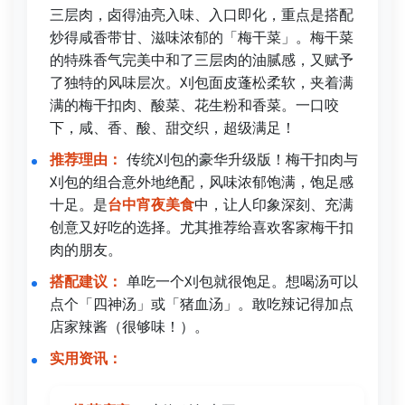
三层肉，卤得油亮入味、入口即化，重点是搭配
炒得咸香带甘、滋味浓郁的「梅干菜」。梅干菜
的特殊香气完美中和了三层肉的油腻感，又赋予
了独特的风味层次。刈包面皮蓬松柔软，夹着满
满的梅干扣肉、酸菜、花生粉和香菜。一口咬
下，咸、香、酸、甜交织，超级满足！
推荐理由：
传统刈包的豪华升级版！梅干扣肉与
刈包的组合意外地绝配，风味浓郁饱满，饱足感
十足。是
台中宵夜美食
中，让人印象深刻、充满
创意又好吃的选择。尤其推荐给喜欢客家梅干扣
肉的朋友。
搭配建议：
单吃一个刈包就很饱足。想喝汤可以
点个「四神汤」或「猪血汤」。敢吃辣记得加点
店家辣酱（很够味！）。
实用资讯：