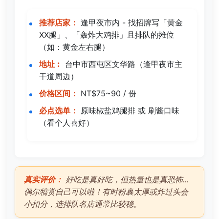
推荐店家：
逢甲夜市内 - 找招牌写「黄金
XX腿」、「轰炸大鸡排」且排队的摊位
（如：黄金左右腿）
地址︰
台中市西屯区文华路（逢甲夜市主
干道周边）
价格区间：
NT$75~90 / 份
必点选单：
原味椒盐鸡腿排 或 刷酱口味
（看个人喜好）
真实评价：
好吃是真好吃，但热量也是真恐怖...
偶尔犒赏自己可以啦！有时粉裹太厚或炸过头会
小扣分，选排队名店通常比较稳。