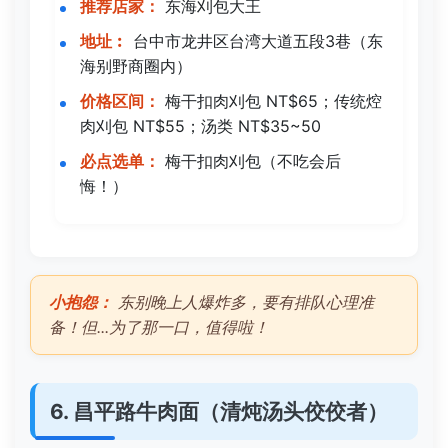
推荐店家：
东海刈包大王
地址︰
台中市龙井区台湾大道五段3巷（东
海别野商圈内）
价格区间：
梅干扣肉刈包 NT$65；传统焢
肉刈包 NT$55；汤类 NT$35~50
必点选单：
梅干扣肉刈包（不吃会后
悔！）
小抱怨：
东别晚上人爆炸多，要有排队心理准
备！但...为了那一口，值得啦！
6. 昌平路牛肉面（清炖汤头佼佼者）