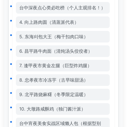
台中深夜点心类必吃榜（个人主观排名！）
4. 向上路肉圆（清蒸派代表）
5. 东海刈包大王（梅干扣肉口味）
6. 昌平路牛肉面（清炖汤头佼佼者）
7. 逢甲夜市黄金左腿（巨型炸鸡腿）
8. 忠孝夜市冷冻芋（古早味甜汤）
9. 北平路烧麻糬（冬季限定温暖）
10. 大墩路咸酥鸡（独门酱汁派）
台中宵夜美食实战区域懒人包（根据型别