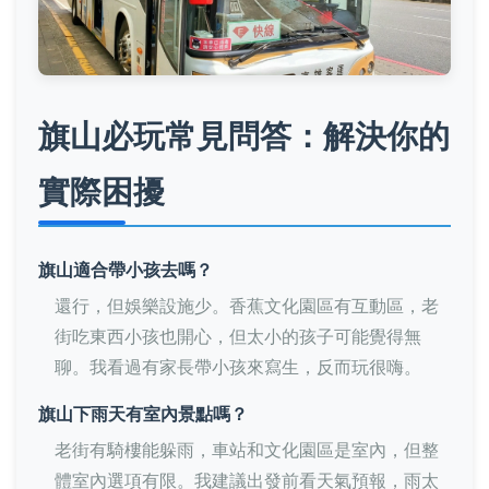
旗山必玩常見問答：解決你的
實際困擾
旗山適合帶小孩去嗎？
還行，但娛樂設施少。香蕉文化園區有互動區，老
街吃東西小孩也開心，但太小的孩子可能覺得無
聊。我看過有家長帶小孩來寫生，反而玩很嗨。
旗山下雨天有室內景點嗎？
老街有騎樓能躲雨，車站和文化園區是室內，但整
體室內選項有限。我建議出發前看天氣預報，雨太