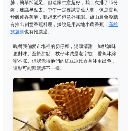
脯，簡單卻滿足。但這家生意超好，我上次排了15分
鐘，建議早點去。中午一定要試香蕉大餐，像是香蕉
炒飯或香蕉酥，聽起來怪但意外和諧。旗山農會餐廳
有推出創意香蕉料理，據說是用當地小農香蕉，
高雄
旅遊網
也有推薦過。
晚餐我偏愛市場裡的切仔麵，湯頭清甜，加點滷味
更對味。至於甜點，枝仔冰城是老字號，香蕉冰綿
密不膩。但我覺得他們的紅豆冰比香蕉冰更出色，
這點可能跟網評不一樣。