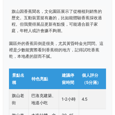
旗山因香蕉聞名，文化園區展示了從種植到銷售的
歷史。互動裝置挺有趣的，比如能體驗香蕉採收過
程。但我覺得展品更新有點慢，可能適合親子家
庭，年輕人或許會嫌不夠潮。
園區外的香蕉田倒是很美，尤其黃昏時金光閃閃。這
裡是少數能實際看到香蕉樹的地方，記得試吃香蕉
乾，本地產的甜而不膩。
景點名
建議停
個人評分
特色亮點
稱
留時間
（5分滿）
旗山老
巴洛克建築、
1-2小時
4.5
街
地道小吃