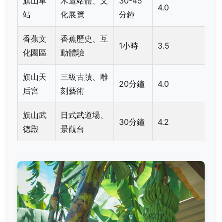
旗山車
木造站體、文
30-45
4.0
站
化展覽
分鐘
香蕉文
香蕉歷史、互
1小時
3.5
化園區
動體驗
旗山天
三級古蹟、雕
20分鐘
4.0
后宮
刻藝術
旗山武
日式武道場、
30分鐘
4.2
德殿
景觀台