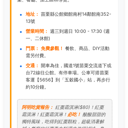
地址：
苗栗縣公館鄉館南村14鄰館南352-
13號
營業時間：
週三到週日 10:00 - 17:30 (週
一、二休館)
門票：
免費參觀！
餐飲、商品、DIY活動
需另付費。
交通：
開車為佳，國道1號苗栗交流道下或
台72線往公館。有停車場。公車可搭苗栗
客運【5656】到「五穀國小」站，再步行
約10分鐘。
阿明吃貨報告：
紅棗霜淇淋($80)！紅棗
霜淇淋！紅棗霜淇淋！
必吃！
酸酸甜甜的
獨特風味，吃得到紅棗顆粒，超級消暑解