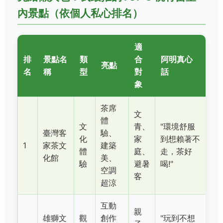
內景點（依個人私心排名）
適
排
景點名
類
合
阿明真心
亮點
名
稱
型
對
話
象
茶席
文
體
文
青、
"環境舒服
臺灣客
驗、
化
家
到想賴著不
1
家茶文
建築
體
庭、
走，茶好
化館
美、
驗
避暑
喝!"
空調
客
超涼
互動
親
雄獅文
觀
創作
"玩到不想