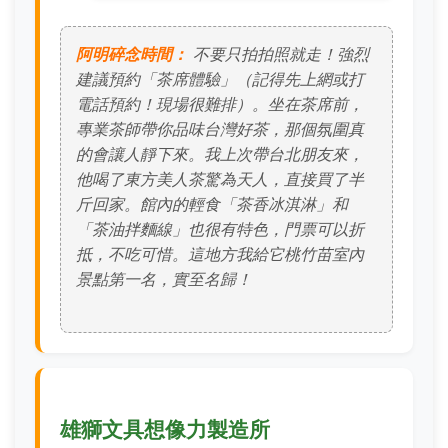
阿明碎念時間：
不要只拍拍照就走！強烈
建議預約「茶席體驗」（記得先上網或打
電話預約！現場很難排）。坐在茶席前，
專業茶師帶你品味台灣好茶，那個氛圍真
的會讓人靜下來。我上次帶台北朋友來，
他喝了東方美人茶驚為天人，直接買了半
斤回家。館內的輕食「茶香冰淇淋」和
「茶油拌麵線」也很有特色，門票可以折
抵，不吃可惜。這地方我給它桃竹苗室內
景點第一名，實至名歸！
雄獅文具想像力製造所