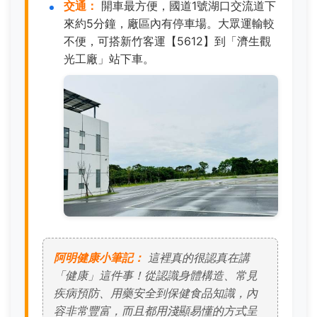
交通：
開車最方便，國道1號湖口交流道下
來約5分鐘，廠區內有停車場。大眾運輸較
不便，可搭新竹客運【5612】到「濟生觀
光工廠」站下車。
阿明健康小筆記：
這裡真的很認真在講
「健康」這件事！從認識身體構造、常見
疾病預防、用藥安全到保健食品知識，內
容非常豐富，而且都用淺顯易懂的方式呈