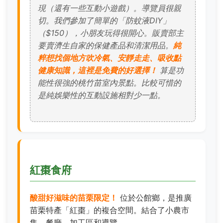
現（還有一些互動小遊戲）。導覽員很親
切。我們參加了簡單的「防蚊液DIY」
（$150），小朋友玩得很開心。販賣部主
要賣濟生自家的保健產品和清潔用品。
純
粹想找個地方吹冷氣、安靜走走、吸收點
健康知識，這裡是免費的好選擇！
算是功
能性很強的桃竹苗室內景點。比較可惜的
是純娛樂性的互動設施相對少一點。
紅棗食府
酸甜好滋味的苗栗限定！
位於公館鄉，是推廣
苗栗特產「紅棗」的複合空間。結合了小農市
集、餐廳、加工區和導覽。