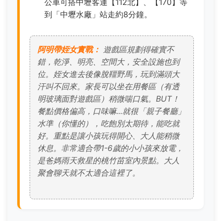
公車可搭中壢客運【112北】、【170】等
到「中壢水廠」站走約8分鐘。
阿明帶姪女實戰：
遊戲區規劃得確實不
錯，乾淨、明亮、空間大，安全設施也到
位。姪女進去後像脫韁野馬，玩到滿頭大
汗叫不回來。家長可以坐在用餐區（有透
明玻璃面對遊戲區）稍微喘口氣。BUT！
餐點價格偏高，口味嘛...就很「親子餐廳」
水準（你懂的），吃飽別太期待，能吃就
好。重點是讓小孩玩得開心、大人能稍微
休息。非常適合帶1-6歲的小小孩來放電，
是爸媽雨天救星的桃竹苗室內景點。大人
聚會聊天就不太適合這裡了。