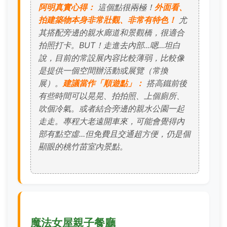
阿明真實心得：
這個點很兩極！
外面看、
拍建築物本身非常壯觀、非常有特色！
尤
其搭配旁邊的親水廊道和景觀橋，很適合
拍照打卡。BUT！走進去內部...嗯...坦白
說，目前的常設展內容比較薄弱，比較像
是提供一個空間辦活動或展覽（常換
展）。
建議當作「順遊點」：
搭高鐵前後
有些時間可以晃晃、拍拍照、上個廁所、
吹個冷氣。或者結合旁邊的親水公園一起
走走。專程大老遠開車來，可能會覺得內
部有點空虛...但免費且交通超方便，仍是個
顯眼的桃竹苗室內景點。
魔法女屋親子餐廳