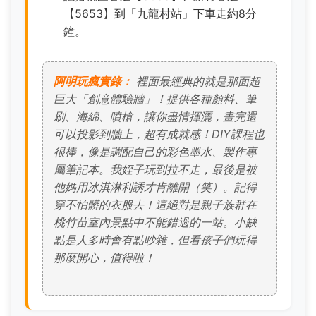
【5653】到「九龍村站」下車走約8分
鐘。
阿明玩瘋實錄：
裡面最經典的就是那面超
巨大「創意體驗牆」！提供各種顏料、筆
刷、海綿、噴槍，讓你盡情揮灑，畫完還
可以投影到牆上，超有成就感！DIY課程也
很棒，像是調配自己的彩色墨水、製作專
屬筆記本。我姪子玩到拉不走，最後是被
他媽用冰淇淋利誘才肯離開（笑）。記得
穿不怕髒的衣服去！這絕對是親子族群在
桃竹苗室內景點中不能錯過的一站。小缺
點是人多時會有點吵雜，但看孩子們玩得
那麼開心，值得啦！