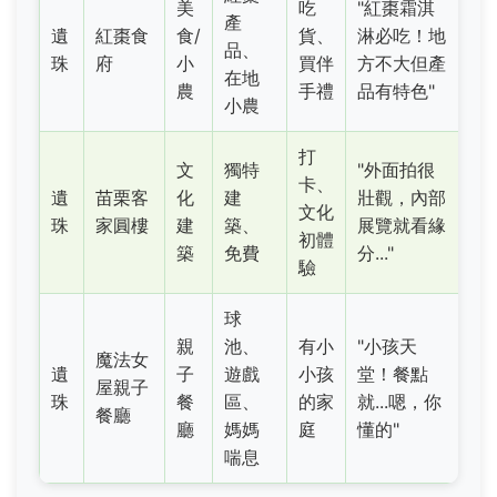
美
吃
"紅棗霜淇
產
遺
紅棗食
食/
貨、
淋必吃！地
品、
珠
府
小
買伴
方不大但產
在地
農
手禮
品有特色"
小農
打
文
獨特
"外面拍很
卡、
遺
苗栗客
化
建
壯觀，內部
文化
珠
家圓樓
建
築、
展覽就看緣
初體
築
免費
分..."
驗
球
親
池、
有小
"小孩天
魔法女
遺
子
遊戲
小孩
堂！餐點
屋親子
珠
餐
區、
的家
就...嗯，你
餐廳
廳
媽媽
庭
懂的"
喘息