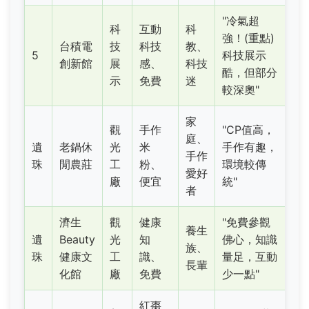
"冷氣超
科
互動
科
強！(重點)
台積電
技
科技
教、
5
科技展示
創新館
展
感、
科技
酷，但部分
示
免費
迷
較深奧"
家
觀
手作
"CP值高，
庭、
遺
老鍋休
光
米
手作有趣，
手作
珠
閒農莊
工
粉、
環境較傳
愛好
廠
便宜
統"
者
濟生
觀
健康
"免費參觀
養生
遺
Beauty
光
知
佛心，知識
族、
珠
健康文
工
識、
量足，互動
長輩
化館
廠
免費
少一點"
紅棗