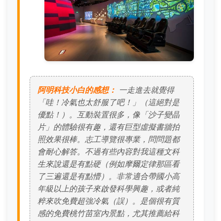
阿明科技小白的感想：
一走進去就覺得
「哇！冷氣也太舒服了吧！」（這絕對是
優點！）。互動裝置很多，像「沙子變晶
片」的體驗很有趣，還有巨型虛擬書牆拍
照效果很棒。志工導覽很專業，問問題都
會耐心解答。不過有些內容對我這種文科
生來說還是有點硬（例如摩爾定律那區看
了三遍還是有點懵）。非常適合帶國小高
年級以上的孩子來啟發科學興趣，或者純
粹來吹免費超強冷氣（誤）。是個很有質
感的免費桃竹苗室內景點，尤其推薦給科