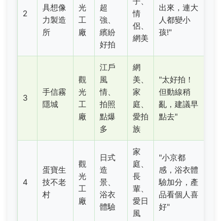
子、
具想像
光
超
出來，連大
2
情
力製造
工
強、
人都變小
侶、
所
廠
繽紛
孩!"
網美
好拍
江戶
網
觀
風
美、
"太好拍！
手信霧
光
情、
家
但動線稍
3
隱城
工
拍照
庭、
亂，建議早
廠
點爆
愛拍
點去"
多
族
家
日式
"小京都
觀
庭、
蛋寶生
造
感，浴衣體
光
長
4
技不老
景、
驗加分，產
工
輩、
村
浴衣
品看個人喜
廠
愛日
體驗
好"
風