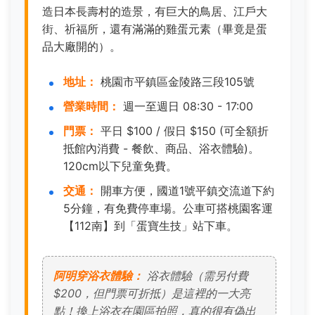
造日本長壽村的造景，有巨大的鳥居、江戶大
街、祈福所，還有滿滿的雞蛋元素（畢竟是蛋
品大廠開的）。
地址：
桃園市平鎮區金陵路三段105號
營業時間：
週一至週日 08:30 - 17:00
門票：
平日 $100 / 假日 $150 (可全額折
抵館內消費 - 餐飲、商品、浴衣體驗)。
120cm以下兒童免費。
交通：
開車方便，國道1號平鎮交流道下約
5分鐘，有免費停車場。公車可搭桃園客運
【112南】到「蛋寶生技」站下車。
阿明穿浴衣體驗：
浴衣體驗（需另付費
$200，但門票可折抵）是這裡的一大亮
點！換上浴衣在園區拍照，真的很有偽出