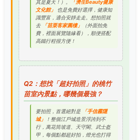
其是夏天！）。
「濟生Beauty健康
文化館」
也是免費好選擇，健康知
識豐富，適合安靜走走。想拍照就
去
「苗栗客家圓樓」
（外面拍免
費，裡面展覽隨緣看），順便搭配
高鐵行程很方便！
Q2：想找「超好拍照」的桃竹
苗室內景點，哪幾個最強？
要拍照，首選絕對是
「手信霧隱
城」
！整個江戶城造景浮誇到不
行，萬花筒坡道、天守閣、武士盔
甲，每個點都超好拍，燈光也打得