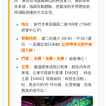
內，展現台灣護國神山的科技實力。展館很有
未來感，強調互動體驗，把艱深的半導體技術
用淺顯易懂的方式呈現。
地址：
新竹市東區園區二路169號 (TSMC
研發中心1F)
營業時間：
週二到週六 09:30 - 17:30 (週
日、一及國定假日休館)
記得帶身分證件換
證入館！
門票：
免費！免費！免費！
超級佛心！
交通：
建議開車或搭計程車，館區內有停
車場。公車可搭新竹客運【5608】、科技
之星【5900】等路線到「科技生活館」
站，再步行約10-15分鐘。位置稍偏，但免
費真的很可以！