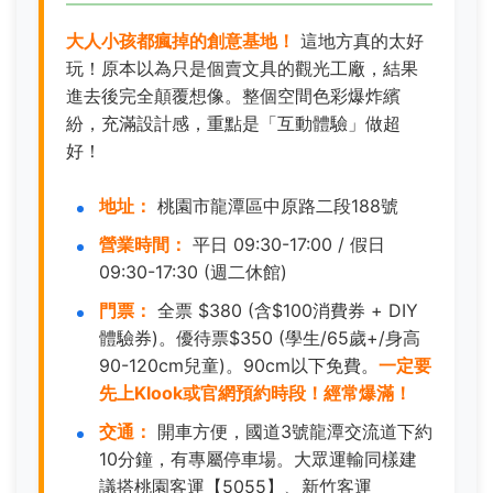
大人小孩都瘋掉的創意基地！
這地方真的太好
玩！原本以為只是個賣文具的觀光工廠，結果
進去後完全顛覆想像。整個空間色彩爆炸繽
紛，充滿設計感，重點是「互動體驗」做超
好！
地址：
桃園市龍潭區中原路二段188號
營業時間：
平日 09:30-17:00 / 假日
09:30-17:30 (週二休館)
門票：
全票 $380 (含$100消費券 + DIY
體驗券)。優待票$350 (學生/65歲+/身高
90-120cm兒童)。90cm以下免費。
一定要
先上Klook或官網預約時段！經常爆滿！
交通：
開車方便，國道3號龍潭交流道下約
10分鐘，有專屬停車場。大眾運輸同樣建
議搭桃園客運【5055】、新竹客運