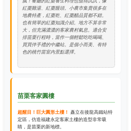
膩！餐廳的紅棗養生料理也值得試試，像
紅棗雞湯、紅棗饅頭。小農市集賣很多在
地農特產，紅棗乾、紅棗醋品質都不錯。
也有簡單的紅棗知識介紹。地方不算非常
大，但充滿濃濃的客家農村氣息。適合安
排苗栗行程時，當作一個輕鬆吃吃喝喝、
買買伴手禮的中繼站。是個小而美、有特
色的桃竹苗室內景點選擇。
苗栗客家圓樓
超醒目！巨大圓形土樓！
矗立在後龍高鐵站特
定區，仿造福建永定客家土樓的造型非常吸
睛，是苗栗的新地標。