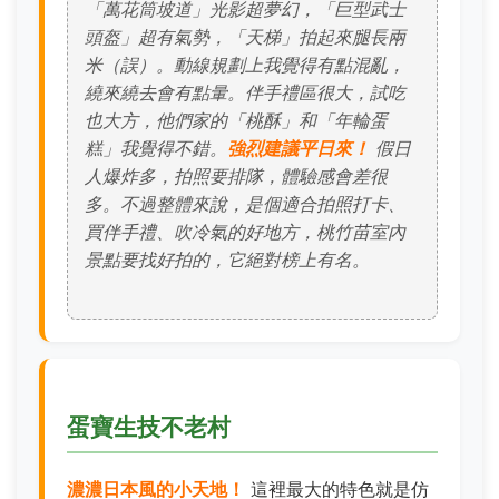
「萬花筒坡道」光影超夢幻，「巨型武士
頭盔」超有氣勢，「天梯」拍起來腿長兩
米（誤）。動線規劃上我覺得有點混亂，
繞來繞去會有點暈。伴手禮區很大，試吃
也大方，他們家的「桃酥」和「年輪蛋
糕」我覺得不錯。
強烈建議平日來！
假日
人爆炸多，拍照要排隊，體驗感會差很
多。不過整體來說，是個適合拍照打卡、
買伴手禮、吹冷氣的好地方，桃竹苗室內
景點要找好拍的，它絕對榜上有名。
蛋寶生技不老村
濃濃日本風的小天地！
這裡最大的特色就是仿