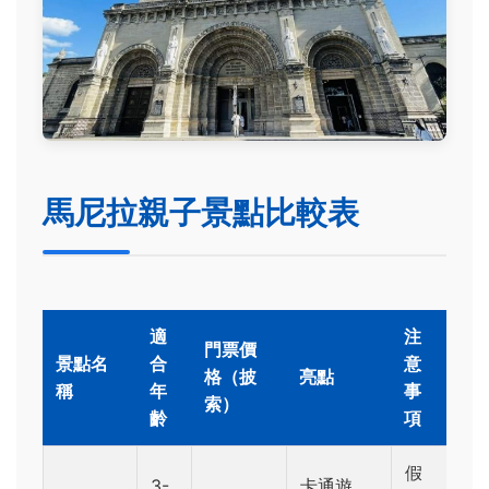
馬尼拉親子景點比較表
適
注
門票價
景點名
合
意
格（披
亮點
稱
年
事
索）
齡
項
假
3-
卡通遊