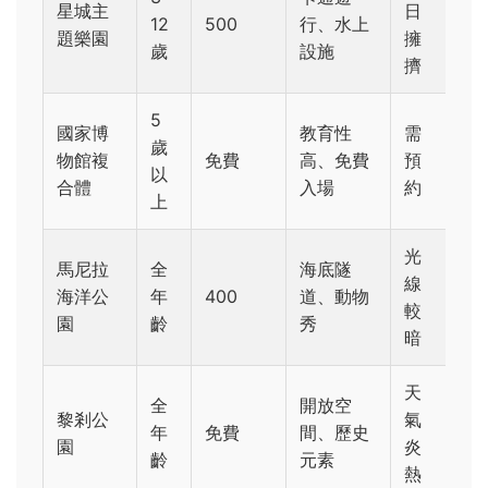
星城主
日
12
500
行、水上
題樂園
擁
歲
設施
擠
5
國家博
教育性
需
歲
物館複
免費
高、免費
預
以
合體
入場
約
上
光
馬尼拉
全
海底隧
線
海洋公
年
400
道、動物
較
園
齡
秀
暗
天
全
開放空
黎剎公
氣
年
免費
間、歷史
園
炎
齡
元素
熱