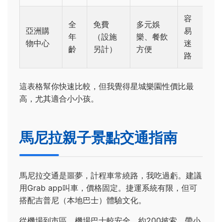
容
全
免費
多元娛
亞洲購
易
年
（設施
樂、餐飲
物中心
迷
齡
另計）
方便
路
這表格幫你快速比較，但我覺得星城樂園性價比最
高，尤其適合小小孩。
馬尼拉親子景點交通指南
馬尼拉交通是噩夢，計程車常繞路，我吃過虧。建議
用Grab app叫車，價格固定。捷運系統有限，但可
搭配吉普尼（本地巴士）體驗文化。
從機場到市區，機場巴士較安全，約200披索。帶小