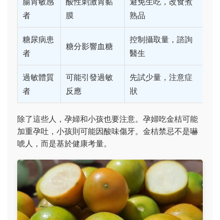
腸胃敏感
酸性刺激胃黏
避免生吃，改食煮
者
膜
熟品
糖尿病患
控制攝取量，諮詢
糖分影響血糖
者
醫生
過敏體質
可能引發過敏
先試少量，注意症
者
反應
狀
除了這些人，孕婦和小孩也要注意。孕婦吃金桔可能
加重孕吐，小孩則可能因酸味傷牙。金桔禁忌不是嚇
唬人，而是基於健康考量。