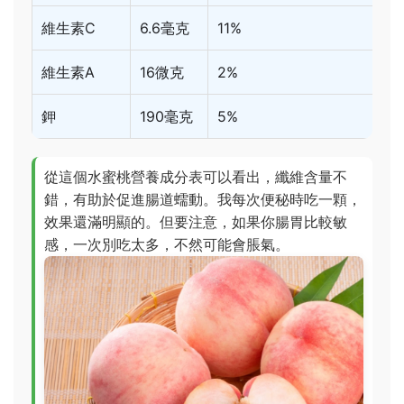
維生素C
6.6毫克
11%
維生素A
16微克
2%
鉀
190毫克
5%
從這個水蜜桃營養成分表可以看出，纖維含量不
錯，有助於促進腸道蠕動。我每次便秘時吃一顆，
效果還滿明顯的。但要注意，如果你腸胃比較敏
感，一次別吃太多，不然可能會脹氣。