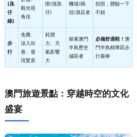
(氹
限(僅氹
機場/碼
拍照，體驗一下
觀光視
仔
仔)
頭/酒店者
不錯
角佳
線)
免費、
耗體
探索澳門
必備舒適鞋！
澳
步
深入街
力、天
半島歷史
門半島精華區步
行
巷、發
氣影響
城區者
行最棒
現驚喜
大
澳門旅遊景點：穿越時空的文化
盛宴