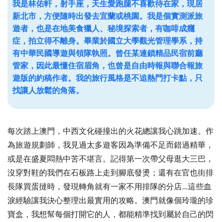
我是林佑軒，射手座，天生愛跑腿不喜歡待在家，現居
新北市，方便隨時出發去宜蘭或桃園。我是個實測派旅
遊者，也是在地美食獵人、秘境探索者，有咖啡成癮
症，拍立得不離身。畢業於國立大學觀光管理學系，持
有中華民國導遊與領隊執照。曾任某連鎖精品民宿前廳
管家，因此最懂住宿眉角，也曾是自由時報與聯合報旅
遊版的約稿作者。我的旅行風格是不追熱門打卡點，只
找讓人放鬆的角落。
每次踏上澳門，中西文化碰撞出的火花總讓我心跳加速。作
為旅遊規劃師，我見過太多遊客因為準備不足而錯過精華，
或是在盛夏悶熱中苦不堪言。記得第一次帶父母逛大三巴，
沒穿對鞋的我們在石板路上走到腳底發燙；還有在官也街排
長隊買蛋撻時，發現轉角就有一家不用排隊的分店...這些血
淚經驗讓我決心整理出最實用的攻略。澳門就像個玲瓏的珍
寶盒，我想幫每個打開它的人，都能精準找到屬於自己的閃