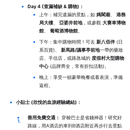
Day 4 (查漏補缺 & 購物)：
上午：補完遺漏的景點，如
媽閣廟
、
港務
局大樓
、
亞婆井前地
，或參觀
大賽車博物
館
、
葡萄酒博物館
。
下午：集中購物時間！可去
新八佰伴
(日
系百貨)、
新馬路/議事亭前地
一帶的藥妝
店、手信店，或路氹城的
度假村大型購物
中心
(品牌齊全，常有折扣活動)。
晚上：享受一頓豪華晚餐或看表演，準備
返程。
小貼士 (欣悅的血淚經驗總結)：
善用免費交通：
穿梭巴士是省錢神器！研究好
路線，用A酒店的車到B酒店附近再步行去景點