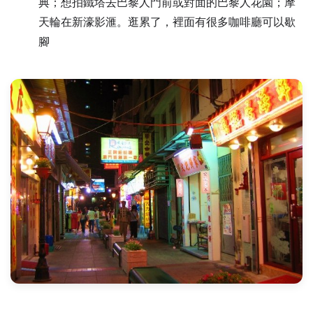
典；想拍鐵塔去巴黎人門前或對面的巴黎人花園；摩
天輪在新濠影滙。逛累了，裡面有很多咖啡廳可以歇
腳