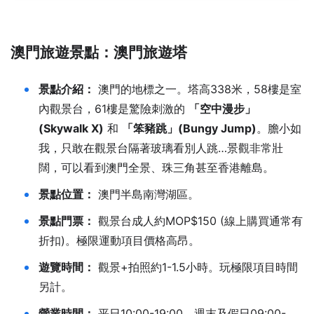
澳門旅遊景點：
澳門旅遊塔
景點介紹：
澳門的地標之一。塔高338米，58樓是室
內觀景台，61樓是驚險刺激的
「空中漫步」
(Skywalk X)
和
「笨豬跳」(Bungy Jump)
。膽小如
我，只敢在觀景台隔著玻璃看別人跳…景觀非常壯
闊，可以看到澳門全景、珠三角甚至香港離島。
景點位置：
澳門半島南灣湖區。
景點門票：
觀景台成人約MOP$150 (線上購買通常有
折扣)。極限運動項目價格高昂。
遊覽時間：
觀景+拍照約1-1.5小時。玩極限項目時間
另計。
營業時間：
平日10:00-19:00，週末及假日09:00-