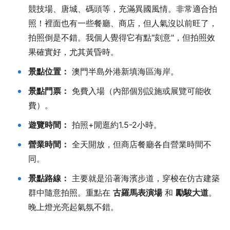
競技場、唐城、碼頭等，充滿異國風情。非常適合拍
照！裡面也有一些餐廳、商店，但人氣沒以前旺了，
拍照倒是不錯。我個人覺得它有點"刻意"，但拍照效
果確實好，尤其黃昏時。
景點位置：
澳門半島外港新填海區海岸。
景點門票：
免費入場（內部個別設施或展覽可能收
費）。
遊覽時間：
拍照+閒逛約1.5-2小時。
營業時間：
全天開放，但商店餐廳各自營業時間不
同。
景點路線：
主要就是沿著海濱步道，穿梭在仿古建築
群中隨意拍照。重點在
古羅馬表演場
和
勵駿大道
。
晚上燈光亮起氣氛不錯。