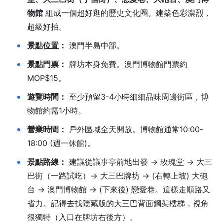
物館
組成一個超好逛的歷史文化圈。建築色彩濃烈，
超級好拍。
景點位置：
澳門半島中部。
景點門票：
牌坊本身免費。澳門博物館門票約
MOP$15。
遊覽時間：
至少預留3-4小時細細品味周邊街區，博
物館約需1小時。
營業時間：
戶外區域全天開放。博物館通常10:00-
18:00 (週一休館)。
景點路線：
建議從議事亭前地出發 → 玫瑰堂 → 大三
巴街（一路試吃）→ 大三巴牌坊 → (右轉上坡) 大砲
台 → 澳門博物館 → (下來後) 戀愛巷。這樣走順路又
省力。記得去找隱藏版的大三巴背面鋼架樓梯，視角
很獨特（入口在牌坊右後方）。