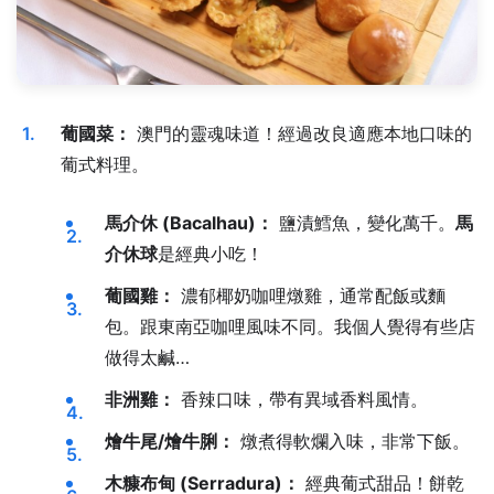
葡國菜：
澳門的靈魂味道！經過改良適應本地口味的
葡式料理。
馬介休 (Bacalhau)：
鹽漬鱈魚，變化萬千。
馬
介休球
是經典小吃！
葡國雞：
濃郁椰奶咖哩燉雞，通常配飯或麵
包。跟東南亞咖哩風味不同。我個人覺得有些店
做得太鹹…
非洲雞：
香辣口味，帶有異域香料風情。
燴牛尾/燴牛脷：
燉煮得軟爛入味，非常下飯。
木糠布甸 (Serradura)：
經典葡式甜品！餅乾