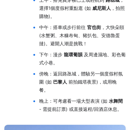
上午：搭免費穿梭巴士或輕軌到
路氹城
，
選擇1個度假村重點逛 (如
威尼斯人
，拍照
購物)。
中午：搭車或步行前往
官也街
，大快朵頤
(水蟹粥、木糠布甸、豬扒包、安德魯蛋
撻)。避開人潮是挑戰！
下午：漫步
龍環葡韻
及周邊濕地、彩色葡
式小巷。
傍晚：返回路氹城，體驗另一個度假村氛
圍 (如
巴黎人
前拍鐵塔夜景)，或用晚
餐。
晚上：可考慮看一場大型表演 (如
水舞間
- 需提前訂票) 或直接返程/回酒店休息。