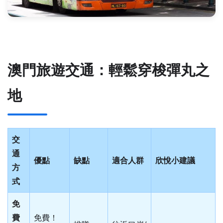
澳門旅遊交通：輕鬆穿梭彈丸之
地
交
通
優點
缺點
適合人群
欣悅小建議
方
式
免
費
免費！