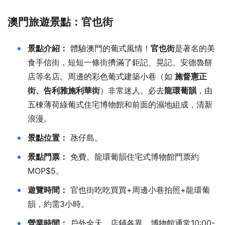
澳門旅遊景點：
官也街
景點介紹：
體驗澳門的葡式風情！
官也街
是著名的美
食手信街，短短一條街擠滿了鉅記、晃記、安德魯餅
店等名店。周邊的彩色葡式建築小巷（如
施督憲正
街、告利雅施利華街
）非常迷人。必去
龍環葡韻
，由
五棟薄荷綠葡式住宅博物館和前面的濕地組成，清新
浪漫。
景點位置：
氹仔島。
景點門票：
免費。龍環葡韻住宅式博物館門票約
MOP$5。
遊覽時間：
官也街吃吃買買+周邊小巷拍照+龍環葡
韻，約需3小時。
營業時間：
戶外全天，店鋪各異，博物館通常10:00-