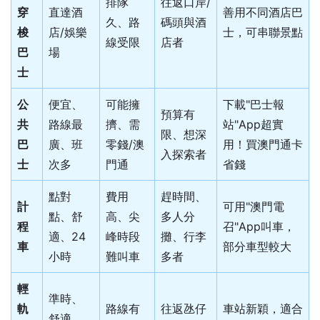
排隊
往返口岸/
穿
直達酒
善用不同酒店巴
久、路
碼頭與酒
梭
店/娛樂
士，可串聯景點
線受限
店者
巴
場
士
公
便宜、
可能擁
下載"巴士報
預算有
共
路線最
擠、需
站"App超實
限、想深
巴
廣、班
零錢/澳
用！買澳門通卡
入探索者
士
次多
門通
省錢
點對
費用
趕時間、
計
可用"澳門電
點、舒
高、尖
多人分
程
召"App叫車，
適、24
峰時段
攤、行李
車
部分車型較大
小時
難叫車
多者
輕
準時、
軌
路線有
往返氹仔
車站新穎，適合
舒適、