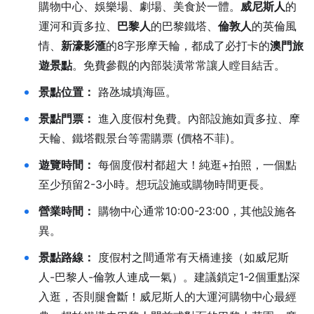
購物中心、娛樂場、劇場、美食於一體。
威尼斯人
的
運河和貢多拉、
巴黎人
的巴黎鐵塔、
倫敦人
的英倫風
情、
新濠影滙
的8字形摩天輪，都成了必打卡的
澳門旅
遊景點
。免費參觀的內部裝潢常常讓人瞠目結舌。
景點位置：
路氹城填海區。
景點門票：
進入度假村免費。內部設施如貢多拉、摩
天輪、鐵塔觀景台等需購票 (價格不菲)。
遊覽時間：
每個度假村都超大！純逛+拍照，一個點
至少預留2-3小時。想玩設施或購物時間更長。
營業時間：
購物中心通常10:00-23:00，其他設施各
異。
景點路線：
度假村之間通常有天橋連接（如威尼斯
人-巴黎人-倫敦人連成一氣）。建議鎖定1-2個重點深
入逛，否則腿會斷！威尼斯人的大運河購物中心最經