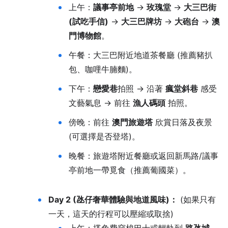
上午：
議事亭前地
→
玫瑰堂
→
大三巴街
(試吃手信)
→
大三巴牌坊
→
大砲台
→
澳
門博物館
。
午餐：大三巴附近地道茶餐廳 (推薦豬扒
包、咖哩牛腩麵)。
下午：
戀愛巷
拍照 → 沿著
瘋堂斜巷
感受
文藝氣息 → 前往
漁人碼頭
拍照。
傍晚：前往
澳門旅遊塔
欣賞日落及夜景
(可選擇是否登塔)。
晚餐：旅遊塔附近餐廳或返回新馬路/議事
亭前地一帶覓食（推薦葡國菜）。
Day 2 (氹仔奢華體驗與地道風味)：
(如果只有
一天，這天的行程可以壓縮或取捨)