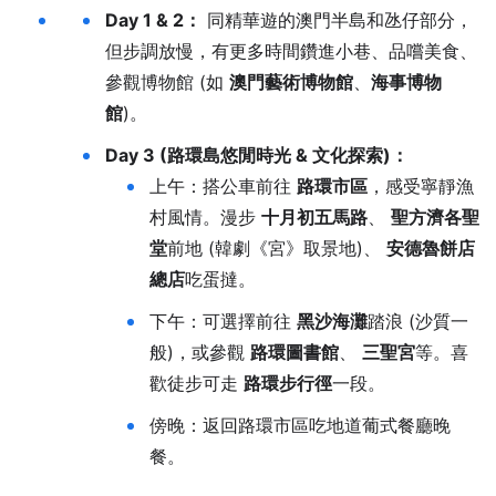
Day 1 & 2：
同精華遊的澳門半島和氹仔部分，
但步調放慢，有更多時間鑽進小巷、品嚐美食、
參觀博物館 (如
澳門藝術博物館
、
海事博物
館
)。
Day 3 (路環島悠閒時光 & 文化探索)：
上午：搭公車前往
路環市區
，感受寧靜漁
村風情。漫步
十月初五馬路
、
聖方濟各聖
堂
前地 (韓劇《宮》取景地)、
安德魯餅店
總店
吃蛋撻。
下午：可選擇前往
黑沙海灘
踏浪 (沙質一
般)，或參觀
路環圖書館
、
三聖宮
等。喜
歡徒步可走
路環步行徑
一段。
傍晚：返回路環市區吃地道葡式餐廳晚
餐。