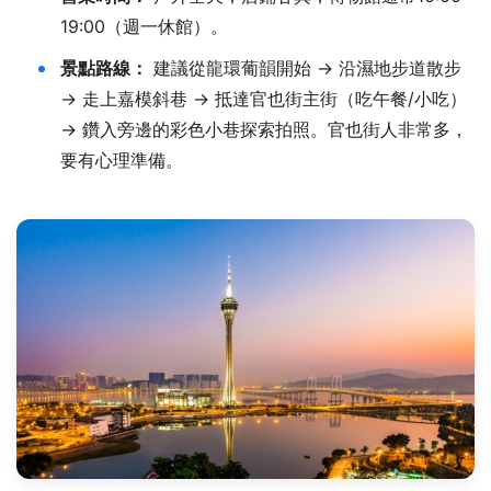
19:00（週一休館）。
景點路線：
建議從龍環葡韻開始 → 沿濕地步道散步
→ 走上嘉模斜巷 → 抵達官也街主街（吃午餐/小吃）
→ 鑽入旁邊的彩色小巷探索拍照。官也街人非常多，
要有心理準備。