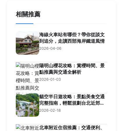
相關推薦
海線火車站有哪些？帶你從談文
到追分，走讀西部海岸鐵道風情
2026-04-06
陽明山櫻花攻略：賞櫻時間、景
點推薦與交通全解析
2026-01-03
貓空半日遊攻略：景點美食交通
完整指南，輕鬆規劃台北近郊之
旅
2026-02-18
北車附近住宿推薦：交通便利、