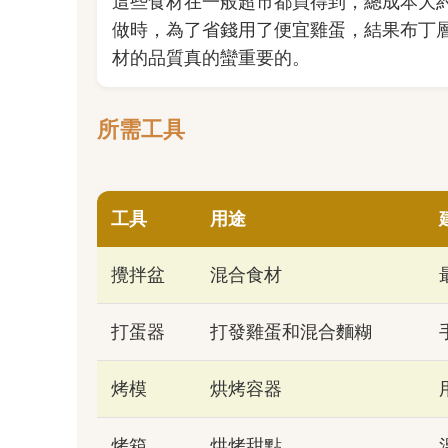
這些食材在一般超市都買得到，總成本大約
做時，為了省錢用了便宜雞蛋，結果布丁
材的品質真的蠻重要的。
所需工具
工具
用途
攪拌盆
混合食材
打蛋器
打發雞蛋和混合麵糊
烤模
烘烤容器
烤箱
烘烤甜點