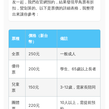
友一起，我們在官網預約，結果發現早鳥票有折
扣，蠻划算的。以下是票價的詳細表格，我整理
出來讓你參考：
價格（新台
票種
備註
幣）
全票
250元
一般成人
優待
200元
學生、65歲以上長者
票
兒童
150元
3-12歲，需家長陪同
票
團體
10人以上，需提前預
220元
票
約