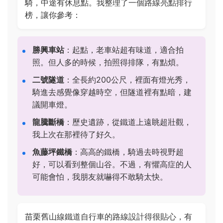
騎，中途有休息點。我整理了一個路線亮點排行
榜，讓你參考：
勝興車站
：起點，老車站超有味道，適合拍
照。但人多的時候，拍照得排隊，有點煩。
二號隧道
：全長約200公尺，裡面有燈光秀，
騎進去感覺像穿越時空，但隧道裡有點暗，建
議開車燈。
龍騰斷橋
：歷史遺跡，從鐵道上遠眺超壯觀，
我上次在那裡待了好久。
魚藤坪鐵橋
：高高的鐵橋，騎過去時視野超
好，可以看到整個山谷。不過，有懼高症的人
可能會怕，我朋友就嚇得不敢騎太快。
苗栗舊山線鐵道自行車的路線設計得很貼心，有