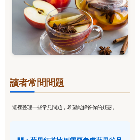
讀者常問問題
這裡整理一些常見問題，希望能解答你的疑惑。