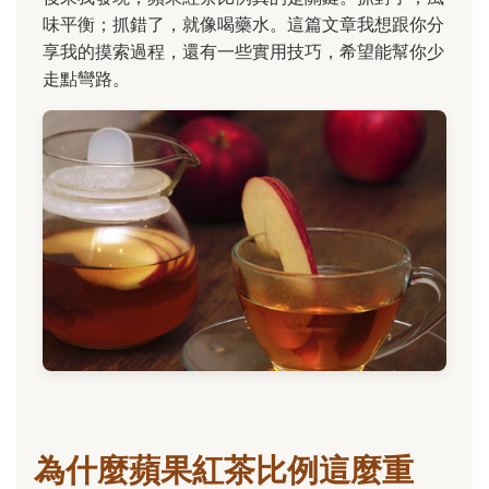
味平衡；抓錯了，就像喝藥水。這篇文章我想跟你分
享我的摸索過程，還有一些實用技巧，希望能幫你少
走點彎路。
為什麼蘋果紅茶比例這麼重