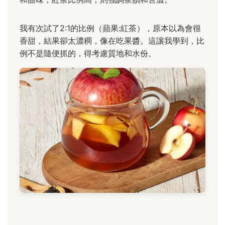
我有次試了2:1的比例（蘋果:紅茶），原本以為會很
香甜，結果卻太濃稠，像在吃果醬。這讓我學到，比
例不是隨便抓的，得考慮質地和水份。