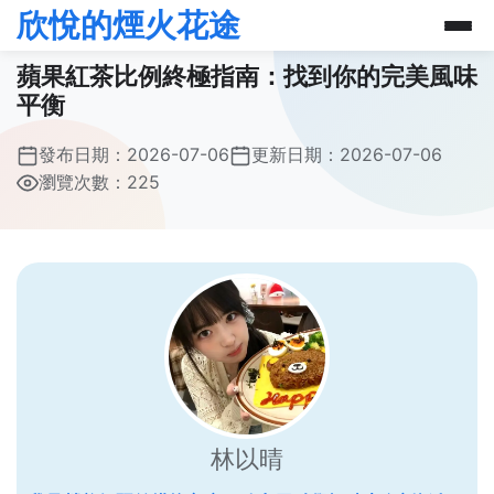
欣悅的煙火花途
蘋果紅茶比例終極指南：找到你的完美風味
平衡
發布日期：
2026-07-06
更新日期：
2026-07-06
瀏覽次數：225
林以晴