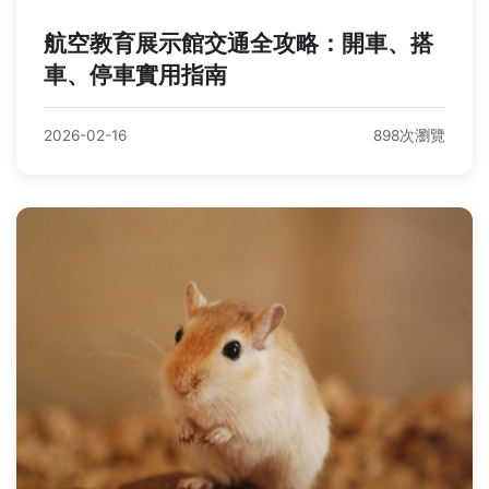
航空教育展示館交通全攻略：開車、搭
車、停車實用指南
2026-02-16
898次瀏覽