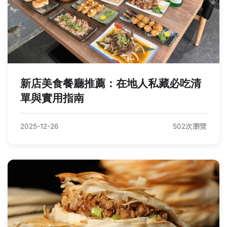
新店美食餐廳推薦：在地人私藏必吃清
單與實用指南
2025-12-26
502次瀏覽