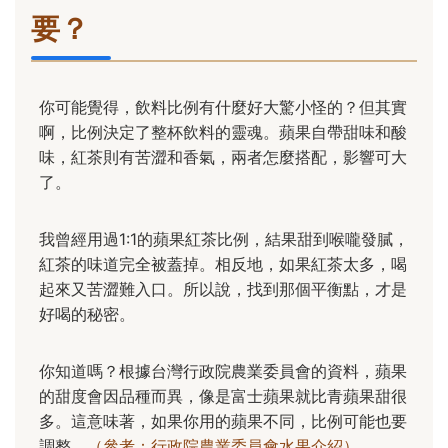
要？
你可能覺得，飲料比例有什麼好大驚小怪的？但其實
啊，比例決定了整杯飲料的靈魂。蘋果自帶甜味和酸
味，紅茶則有苦澀和香氣，兩者怎麼搭配，影響可大
了。
我曾經用過1:1的蘋果紅茶比例，結果甜到喉嚨發膩，
紅茶的味道完全被蓋掉。相反地，如果紅茶太多，喝
起來又苦澀難入口。所以說，找到那個平衡點，才是
好喝的秘密。
你知道嗎？根據台灣行政院農業委員會的資料，蘋果
的甜度會因品種而異，像是富士蘋果就比青蘋果甜很
多。這意味著，如果你用的蘋果不同，比例可能也要
調整。
（參考：行政院農業委員會水果介紹）