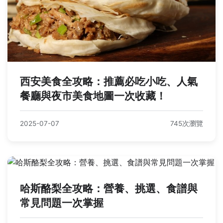
西安美食全攻略：推薦必吃小吃、人氣
餐廳與夜市美食地圖一次收藏！
2025-07-07
745次瀏覽
哈斯酪梨全攻略：營養、挑選、食譜與
常見問題一次掌握