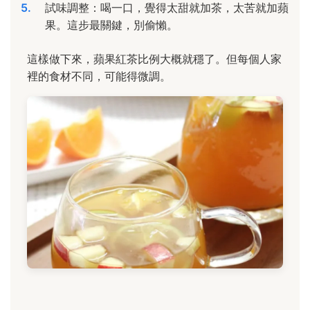
試味調整：喝一口，覺得太甜就加茶，太苦就加蘋
果。這步最關鍵，別偷懶。
這樣做下來，蘋果紅茶比例大概就穩了。但每個人家
裡的食材不同，可能得微調。