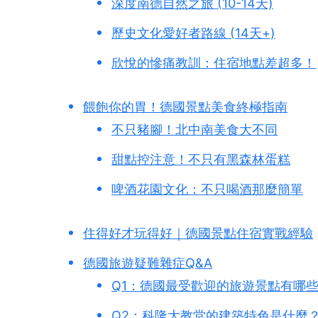
深度南德自然之旅 (10-14天)
歷史文化愛好者路線 (14天+)
欣悅的慘痛教訓：住宿地點差超多！
餵飽你的胃！德國景點美食終極指南
不只豬腳！北中南美食大不同
甜點控注意！不只有黑森林蛋糕
啤酒花園文化：不只喝酒那麼簡單
住得好才玩得好｜德國景點住宿實戰經驗
德國旅遊疑難雜症Q&A
Q1：德國最受歡迎的旅遊景點有哪
Q2：科隆大教堂的建築特色是什麼