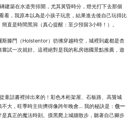
味道，紅磚建築在水道旁排開，尤其黃昏時分，燈光打下去那個
nd)看看，我原本以為是小孩子玩意，結果進去後自己玩得比
，簡直是時間黑洞（真心提醒：至少預留3小時！）。
滕門（Holstentor）彷彿穿越時空，城裡到處都是杏
痛嘗試一次就好。這裡絕對是我的私房德國景點推薦，遊
ber）根本是從童話書裡掉出來的！彩色木桁架屋、石板路、高聳城
不大，旺季時主街擠得像跨年晚會... 我的秘訣是：
住一
才是真正的魔法時刻。摸黑爬上城牆散步，聽著自己腳步