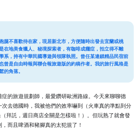
跑腿不喜歡待在家，現居新北市，方便隨時出發去宜蘭或桃
是在地美食獵人、秘境探索者，有咖啡成癮症，拍立得不離
學系，持有中華民國導遊與領隊執照。曾任某連鎖精品民宿前
也曾是自由時報與聯合報旅遊版的約稿作者。我的旅行風格是
鬆的角落。
雜症的旅遊規劃師，最愛鑽研歐洲路線。今天來聊聊德
一次去德國時，我被他們的效率嚇到（火車真的準點到分
過（拜託，週日商店全關是怎樣啦！）。但玩熟了就會發
利，而且啤酒和豬腳真的太犯規了！