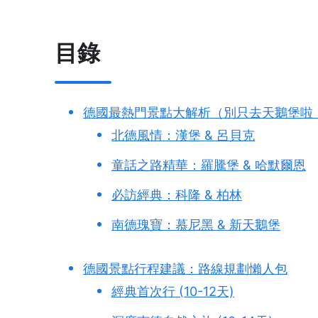
目錄
德國最熱門景點大解析（別只去天鵝堡啦
北德風情：漢堡 & 呂貝克
童話之路精華：羅騰堡 & 哈默爾恩
必訪經典：科隆 & 柏林
南德瑰寶：慕尼黑 & 新天鵝堡
德國景點行程建議：路線規劃懶人包
經典首次行 (10-12天)