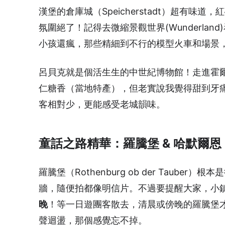
漢堡的倉庫城（Speicherstadt）超有
氛圍絕了！記得去微縮景觀世界(Wunderla
小孩還瘋，那些精細到不行的模型火車和場景
呂貝克就是個活生生的中世紀博物館！走進霍爾斯
仁糖香（當地特產），但老實說我覺得甜到牙
客相對少，更能感受老城韻味。
童話之路精華：羅騰堡 & 哈默爾恩
羅騰堡（Rothenburg ob der Tau
牆，隨便拍都像明信片。不過要提醒大家，小鎮
晚
！等一日遊團客散去，清晨或傍晚的羅騰堡
聲迴盪，那個感覺忘不掉。