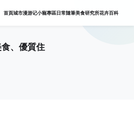
首頁
城市漫游记
小寵專區
日常隨筆
美食研究所
花卉百科
美食、優質住