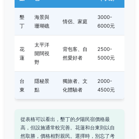
墾
海景與
3000-
情侶、家庭
丁
珊瑚礁
6000元
太平洋
花
背包客、自
2500-
開闊視
蓮
然愛好者
5000元
野
台
隱秘景
獨旅者、文
2000-
東
點
化體驗者
4500元
從表格可以看出，墾丁的夕陽民宿價格最
高，但設施通常較完善。花蓮和台東則以自
然取勝，價格相對親民。選擇時，別忘了考