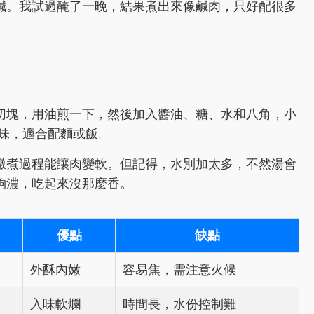
鹹。我試過醃了一晚，結果煮出來像鹹肉，只好配很多
。
切塊，用油煎一下，然後加入醬油、糖、水和八角，小
入味，適合配麵或飯。
燉煮過程能讓肉變軟。但記得，水別加太多，不然湯會
夠濃，吃起來沒那麼香。
優點
缺點
外酥內嫩
容易焦，需注意火候
入味軟爛
時間長，水份控制難