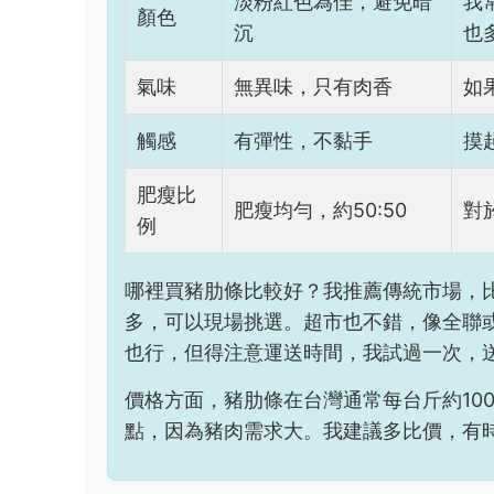
淡粉紅色為佳，避免暗
我
顏色
沉
也
氣味
無異味，只有肉香
如
觸感
有彈性，不黏手
摸
肥瘦比
肥瘦均勻，約50:50
對
例
哪裡買豬肋條比較好？我推薦傳統市場，
多，可以現場挑選。超市也不錯，像全聯
也行，但得注意運送時間，我試過一次，
價格方面，豬肋條在台灣通常每台斤約100
點，因為豬肉需求大。我建議多比價，有