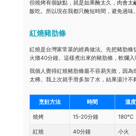
但燒烤有個缺點，就是如果醃太久，肉會太
飯吃。所以現在我都只醃短時間，避免過味
紅燒豬肋條
紅燒是台灣家常菜的經典做法。先把豬肋條
火燉40分鐘。這樣煮出來的豬肋條，軟爛
我個人覺得紅燒豬肋條最不容易失敗，因為
太稀。我上次就手滑多加了水，結果湯汁不
烹飪方法
時間
溫度
燒烤
15-20分鐘
180°C
紅燒
40分鐘
小火