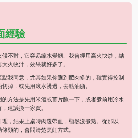
面經驗
火候不對，它容易縮水變韌。我曾經用高火快炒，結
再大火收汁，效果就好多了。
這點我同意，尤其如果你選到肥肉多的，確實得控制
油切掉，或先用滾水燙過，去點油脂。
用的方法是先用米酒或薑片醃一下，或者煮前用冷水
鮮，建議換一家買。
料理，結果上桌時肉還帶血，顯然沒煮熟。從那以
肋條類的，會問清楚烹飪方式。