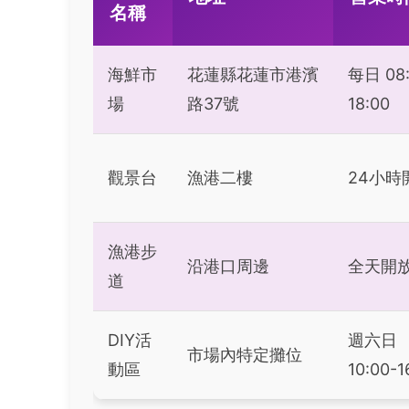
名稱
海鮮市
花蓮縣花蓮市港濱
每日 08:
場
路37號
18:00
觀景台
漁港二樓
24小時
漁港步
沿港口周邊
全天開
道
DIY活
週六日
市場內特定攤位
動區
10:00-1