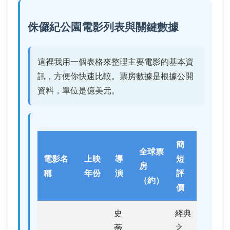
侏儸紀公園電影列表與關鍵數據
這裡我用一個表格來整理主要電影的基本資
訊，方便你快速比較。票房數據是根據公開
資料，單位是億美元。
簡
全球票
電影名
上映
導
短
房
稱
年份
演
評
（約）
價
史
經典
蒂
之