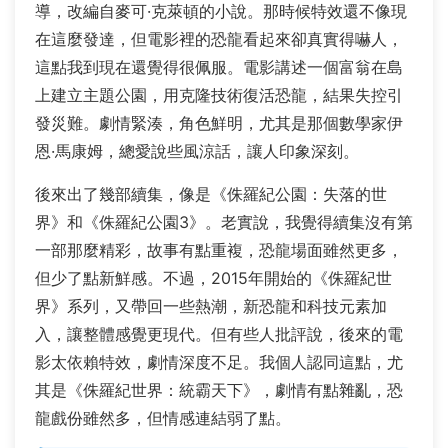
導，改編自麥可·克萊頓的小說。那時候特效還不像現
在這麼發達，但電影裡的恐龍看起來卻真實得嚇人，
這點我到現在還覺得很佩服。電影講述一個富翁在島
上建立主題公園，用克隆技術復活恐龍，結果失控引
發災難。劇情緊湊，角色鮮明，尤其是那個數學家伊
恩·馬康姆，總愛說些風涼話，讓人印象深刻。
後來出了幾部續集，像是《侏羅紀公園：失落的世
界》和《侏羅紀公園3》。老實說，我覺得續集沒有第
一部那麼精彩，故事有點重複，恐龍場面雖然更多，
但少了點新鮮感。不過，2015年開始的《侏羅紀世
界》系列，又帶回一些熱潮，新恐龍和科技元素加
入，讓整體感覺更現代。但有些人批評說，後來的電
影太依賴特效，劇情深度不足。我個人認同這點，尤
其是《侏羅紀世界：統霸天下》，劇情有點雜亂，恐
龍戲份雖然多，但情感連結弱了點。