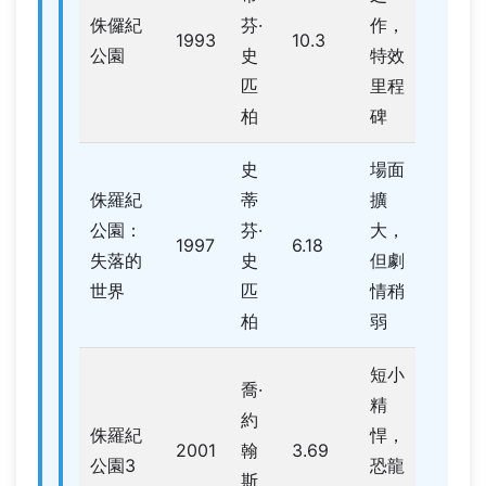
侏儸紀
芬·
作，
1993
10.3
公園
史
特效
匹
里程
柏
碑
史
場面
侏羅紀
蒂
擴
公園：
芬·
大，
1997
6.18
失落的
史
但劇
世界
匹
情稍
柏
弱
短小
喬·
精
約
侏羅紀
悍，
2001
翰
3.69
公園3
恐龍
斯