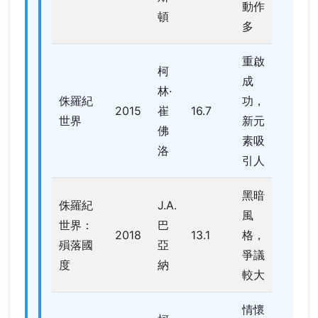
動作
頓
多
重啟
柯
成
林·
侏羅紀
功，
2015
崔
16.7
世界
新元
佛
素吸
洛
引人
黑暗
侏羅紀
J.A.
風
世界：
巴
2018
13.1
格，
殞落國
亞
爭議
度
納
較大
情懷