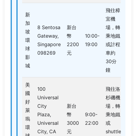
飛往樟
新
宜機
加
侏
8 Sentosa
新台
場，轉
坡
紀
Gateway,
幣
10:00-
乘地鐵
環
園
Singapore
2200
19:00
或計程
球
流
098269
元
車約
影
險
30分
城
鐘
美
100
飛往洛
國
Universal
杉磯機
好
侏
City
新台
場，轉
萊
紀
Plaza,
幣
9:00-
乘地鐵
塢
園
Universal
3000
22:00
或
環
激
City, CA
元
shuttle
球
勇