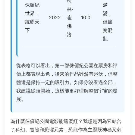
柯
侏羅紀
滿
林·
世界：
滿，
2022
崔
10.0
統霸天
但節
佛
下
奏混
洛
亂
從表格可以看出，第一部侏儸紀公園在票房和評
價上都表現出色，後來的作品雖然有起伏，但整
體還是保持一定的吸引力。如果你沒看過全部，
我建議從頭開始，這樣能更好理解整個宇宙的發
展。
為什麼侏儸紀公園電影能這麼紅？我想是因為它結合
了科幻、冒險和恐懼元素，恐龍作為主題既神秘又刺