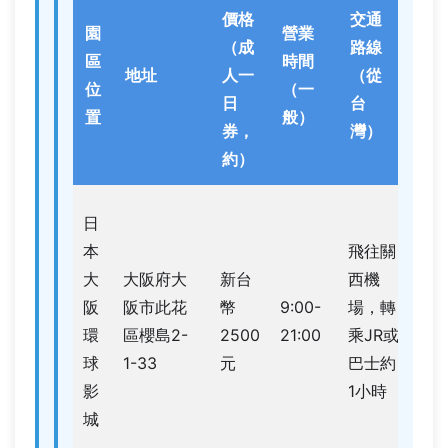
主
價格
交通
園
營業
要
（成
路線
區
時間
遊
地址
人一
（從
位
（一
樂
日
台
置
般）
設
券，
灣）
施
約）
侏
日
紀
本
飛往關
園
大
大阪府大
新台
西機
乘
阪
阪市此花
幣
9:00-
場，轉
遊
環
區櫻島2-
2500
21:00
乘JR或
飛
球
1-33
元
巴士約
翼
影
1小時
過
城
車