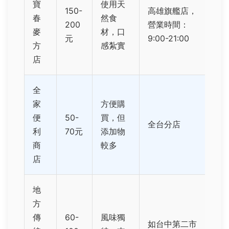
寶
使用天
150-
高雄旗艦店，
春
然食
200
營業時間：
麥
材，口
元
9:00-21:00
方
感紮實
店
全
家
方便購
便
50-
買，但
全台分店
利
70元
添加物
商
較多
店
地
方
傳
60-
風味獨
如台中第二市