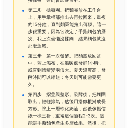
第二步：揉麵團。把麵團放在工作台
上，用手掌根部推出去再拉回來，重複
約15分鐘，直到麵團能拉出薄膜。這一
步很重要，因為它決定了手撕麵包的層
次。我上次偷懶沒揉夠，結果麵包就沒
那麼蓬鬆。
第三步：第一次發酵。把麵團放回盆
中，蓋上濕布，在溫暖處發酵1小時，
或直到體積變兩倍大。夏天溫度高，發
酵時間可以縮短；冬天則可能需要更
久。
第四步：摺疊與整形。發酵後，把麵團
取出，輕輕排氣，然後用擀麵棍擀成長
方形。塗上一層軟化奶油，然後像摺信
紙一樣三折，重複這個過程2-3次。這
能讓手撕麵包產生多層效果。然後，把