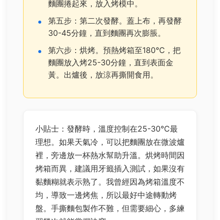
麵團捲起來，放入烤模中。
第五步：第二次發酵。蓋上布，再發酵
30-45分鐘，直到麵團再次膨脹。
第六步：烘烤。預熱烤箱至180°C，把
麵團放入烤25-30分鐘，直到表面金
黃。出爐後，放涼再撕開食用。
小貼士：發酵時，溫度控制在25-30°C最
理想。如果天氣冷，可以把麵團放在微波爐
裡，旁邊放一杯熱水幫助升溫。烘烤時間因
烤箱而異，建議用牙籤插入測試，如果沒有
黏麵糊就表示熟了。我曾經因為烤箱溫度不
均，導致一邊烤焦，所以最好中途轉動烤
盤。手撕麵包製作不難，但需要細心，多練