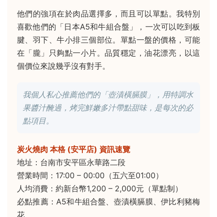
他們的強項在於肉品選擇多，而且可以單點。我特別
喜歡他們的「日本A5和牛組合盤」，一次可以吃到板
腱、羽下、牛小排三個部位。單點一盤的價格，可能
在「朧」只夠點一小片。品質穩定，油花漂亮，以這
個價位來說幾乎沒有對手。
我個人私心推薦他們的「壺漬橫膈膜」，用特調水
果醬汁醃過，烤完鮮嫩多汁帶點甜味，是每次的必
點項目。
炭火燒肉 本格 (安平店) 資訊速覽
地址：台南市安平區永華路二段
營業時間：17:00 – 00:00（五六至01:00）
人均消費：約新台幣1,200 – 2,000元（單點制）
必點推薦：A5和牛組合盤、壺漬橫膈膜、伊比利豬梅
花