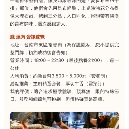
一道都像藝術品。讓我印象最深的是「夏多布里昂牛
排」部位，他們會先用昆布輕醃，上桌時油花分布得
像大理石紋。烤到三分熟，入口即化，尾韻帶有淡淡
的昆布鮮味，層次感很驚人。
朧 燒肉 資訊速覽
地址：台南市東區裕豐街（為保護隱私，恕不提供完
整門牌，預約成功後會告知）
營業時間：18:00 – 22:30（最後點餐21:00），週一
公休
人均消費：約新台幣3,500 – 5,000元（套餐制）
必點推薦：主廚精選套餐、厚切牛舌（需預訂）
我的評價：適合追求極致體驗、預算無上限的特殊節
日。服務和細節無可挑剔，但價格確實是高牆。