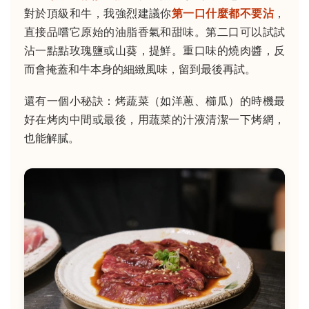
對於頂級和牛，我強烈建議你
第一口什麼都不要沾
，
直接品嚐它原始的油脂香氣和甜味。第二口可以試試
沾一點點玫瑰鹽或山葵，提鮮。重口味的燒肉醬，反
而會掩蓋和牛本身的細緻風味，留到最後再試。
還有一個小秘訣：烤蔬菜（如洋蔥、櫛瓜）的時機最
好在烤肉中間或最後，用蔬菜的汁液清潔一下烤網，
也能解膩。