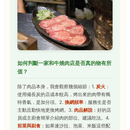
如何判斷一家和牛燒肉店是否真的物有所
值？
除了肉品本身，我會觀察幾個細節：1.
炭火
：
使用備長炭的店成本較高，烤出來的肉帶有獨
特香氣，是加分項。2.
換網頻率
：服務生是否
主動且勤快地更換烤網。3.
肉品解說
：好的店
員或主廚會簡單介紹肉的部位、建議吃法。4.
前菜與副食
：如果連沙拉、泡菜、米飯這些配