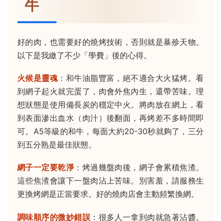
牛
好的肉，也需要好的燒烤技術，否則就是暴殄天物。
以下是我繳了不少「學費」後的心得。
火候是靈魂
：和牛油脂豐富，絕不適合大火猛烤。看
到網子起火就完蛋了，肉會外焦內生，還帶苦味。理
想狀態是使用備長炭的穩定中火。將肉放在網上，看
到表面滲出血水（肉汁）後翻面，再烤差不多時間即
可。A5等級的和牛，每面大約20-30秒就夠了，三分
到五分熟是最佳狀態。
網子一定要乾淨
：烤過幾盤肉後，網子會累積焦渣。
這些焦渣會讓下一盤肉沾上苦味。別害羞，請服務生
更換烤網是正當要求。好的燒肉店會主動頻繁換網。
調味順序的微妙錯誤
：很多人一拿到肉就急著沾醬。