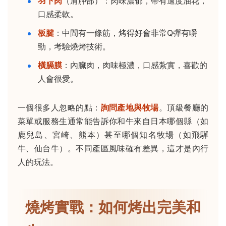
羽下肉
（肩胛部）：肉味濃郁，帶有適度油花，
口感柔軟。
板腱
：中間有一條筋，烤得好會非常Q彈有嚼
勁，考驗燒烤技術。
橫膈膜
：內臟肉，肉味極濃，口感紮實，喜歡的
人會很愛。
一個很多人忽略的點：
詢問產地與牧場
。頂級餐廳的
菜單或服務生通常能告訴你和牛來自日本哪個縣（如
鹿兒島、宮崎、熊本）甚至哪個知名牧場（如飛驒
牛、仙台牛）。不同產區風味確有差異，這才是內行
人的玩法。
燒烤實戰：如何烤出完美和