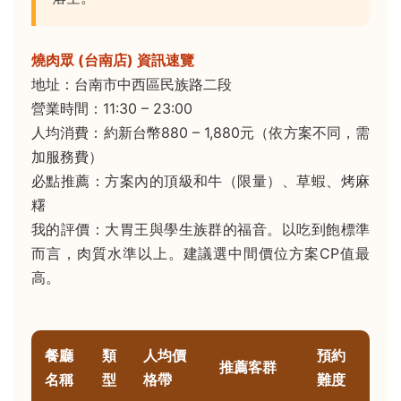
燒肉眾 (台南店) 資訊速覽
地址：台南市中西區民族路二段
營業時間：11:30 – 23:00
人均消費：約新台幣880 – 1,880元（依方案不同，需
加服務費）
必點推薦：方案內的頂級和牛（限量）、草蝦、烤麻
糬
我的評價：大胃王與學生族群的福音。以吃到飽標準
而言，肉質水準以上。建議選中間價位方案CP值最
高。
餐廳
類
人均價
預約
推薦客群
名稱
型
格帶
難度