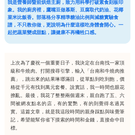
我是營養師暨前烘焙主廚，致力用科學打破素食刻板印
象。我的廚房裡，鷹嘴豆做慕斯、豆腐取代奶油、花椰
菜米比飯香。部落格分享精準糖油比例與減糖實驗食
譜，不只教你做，更說明為什麼這樣吃身體會開心。一
起把蔬菜變成甜點，讓健康不再犧牲口感。
上次為了慶祝一個重要日子，我決定在台南找一家頂
級和牛燒肉。打開搜尋引擎，輸入「台南和牛燒肉推
薦」，跳出來的結果琳瑯滿目，從單點到吃到飽，價
格從千元有找到萬元套餐。說實話，我一時間也眼花
撩亂。最後，我花了整整兩個週末，親自跑了五、六
間被網友點名的店，有的驚艷，有的則覺得名過其
實。這篇文章，就是我這段時間的親身踩點與味覺筆
記，希望能幫你省下摸索的時間和金錢，直接命中目
標。