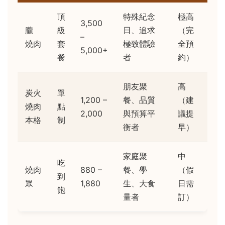
頂
特殊紀念
極高
3,500
朧
級
日、追求
（完
–
燒肉
套
極致體驗
全預
5,000+
餐
者
約）
朋友聚
高
炭火
單
1,200 –
餐、品質
（建
燒肉
點
2,000
與預算平
議提
本格
制
衡者
早）
家庭聚
中
吃
燒肉
880 –
餐、學
（假
到
眾
1,880
生、大食
日需
飽
量者
訂）