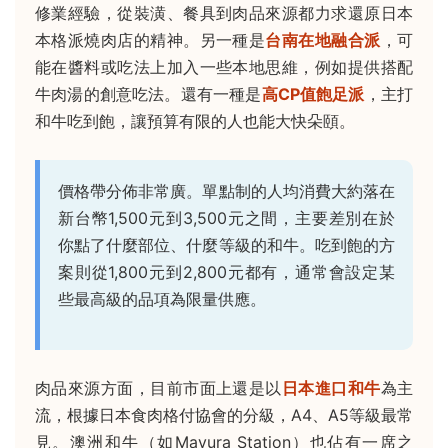
修業經驗，從裝潢、餐具到肉品來源都力求還原日本
本格派燒肉店的精神。另一種是
台南在地融合派
，可
能在醬料或吃法上加入一些本地思維，例如提供搭配
牛肉湯的創意吃法。還有一種是
高CP值飽足派
，主打
和牛吃到飽，讓預算有限的人也能大快朵頤。
價格帶分佈非常廣。單點制的人均消費大約落在
新台幣1,500元到3,500元之間，主要差別在於
你點了什麼部位、什麼等級的和牛。吃到飽的方
案則從1,800元到2,800元都有，通常會設定某
些最高級的品項為限量供應。
肉品來源方面，目前市面上還是以
日本進口和牛
為主
流，根據日本食肉格付協會的分級，A4、A5等級最常
見。澳洲和牛（如Mayura Station）也佔有一席之