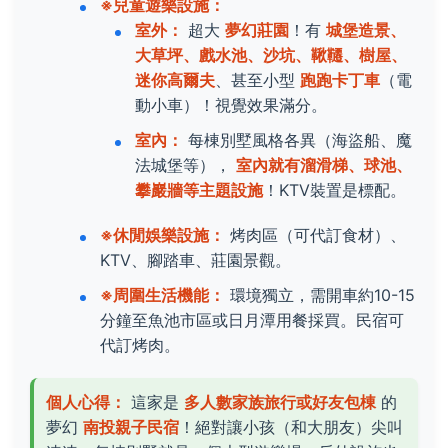
※兒童遊樂設施：
室外：
超大
夢幻莊園
！有
城堡造景、
大草坪、戲水池、沙坑、鞦韆、樹屋、
迷你高爾夫
、甚至小型
跑跑卡丁車
（電
動小車）！視覺效果滿分。
室內：
每棟別墅風格各異（海盜船、魔
法城堡等），
室內就有溜滑梯、球池、
攀巖牆等主題設施
！KTV裝置是標配。
※休閒娛樂設施：
烤肉區（可代訂食材）、
KTV、腳踏車、莊園景觀。
※周圍生活機能：
環境獨立，需開車約10-15
分鐘至魚池市區或日月潭用餐採買。民宿可
代訂烤肉。
個人心得：
這家是
多人數家族旅行或好友包棟
的
夢幻
南投親子民宿
！絕對讓小孩（和大朋友）尖叫