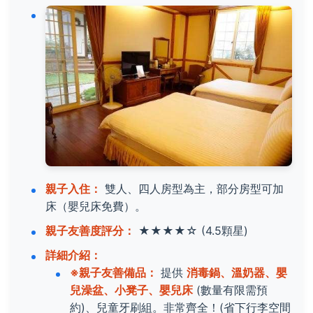
親子入住：
雙人、四人房型為主，部分房型可加
床（嬰兒床免費）。
親子友善度評分：
★★★★☆
(4.5顆星)
詳細介紹：
※親子友善備品：
提供
消毒鍋、溫奶器、嬰
兒澡盆、小凳子、嬰兒床
(數量有限需預
約)、兒童牙刷組。非常齊全！(省下行李空間