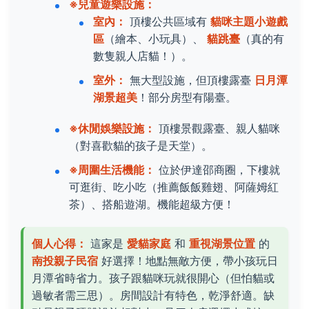
※兒童遊樂設施：
室內：
頂樓公共區域有
貓咪主題小遊戲
區
（繪本、小玩具）、
貓跳臺
（真的有
數隻親人店貓！）。
室外：
無大型設施，但頂樓露臺
日月潭
湖景超美
！部分房型有陽臺。
※休閒娛樂設施：
頂樓景觀露臺、親人貓咪
（對喜歡貓的孩子是天堂）。
※周圍生活機能：
位於伊達邵商圈，下樓就
可逛街、吃小吃（推薦飯飯雞翅、阿薩姆紅
茶）、搭船遊湖。機能超級方便！
個人心得：
這家是
愛貓家庭
和
重視湖景位置
的
南投親子民宿
好選擇！地點無敵方便，帶小孩玩日
月潭省時省力。孩子跟貓咪玩就很開心（但怕貓或
過敏者需三思）。房間設計有特色，乾淨舒適。缺