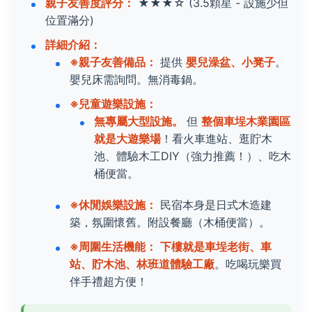
親子友善度評分：
★★★☆
(3.5顆星 - 設施少但
位置滿分)
詳細介紹：
※親子友善備品：
提供
嬰兒澡盆、小凳子
。
嬰兒床需詢問。無消毒鍋。
※兒童遊樂設施：
無專屬大型設施。
但
整個車埕木業園區
就是大遊樂場
！看火車進站、逛貯木
池、體驗木工DIY（強力推薦！）、吃木
桶便當。
※休閒娛樂設施：
民宿本身是日式木造建
築，氛圍懷舊。附設餐廳（木桶便當）。
※周圍生活機能：
下樓就是車埕老街、車
站、貯木池、林班道體驗工廠
。吃喝玩樂買
伴手禮超方便！