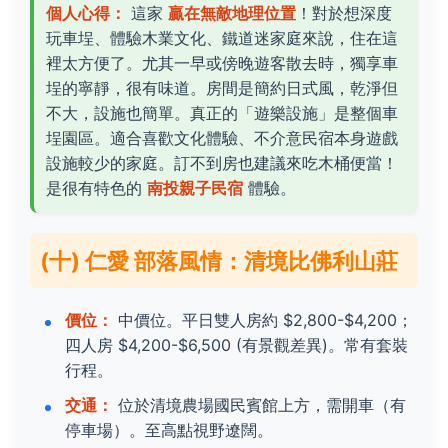
個人心得：
這家
贏在無敵地理位置
！對於想深度
玩車埕、體驗木業文化、鐵道迷家庭來說，住在這
裡太方便了。尤其一早或傍晚遊客散去時，獨享車
埕的寧靜，很有味道。房間是簡約日式風，乾淨但
不大，設施也簡單。真正的「遊樂設施」是整個車
埕園區。適合喜歡文化體驗、不介意民宿本身遊戲
設施較少的家庭。訂不到房也建議來吃木桶便當！
是很有特色的
南投親子民宿
體驗。
(十) 仁愛 部落風情：清境比佛利山莊
價位：
中價位。平日雙人房約 $2,800-$4,200；
四人房 $4,200-$6,500 (有景觀差異)。常有套裝
行程。
交通：
位於清境農場國民賓館上方，需開車（有
停車場）。至高點視野遼闊。