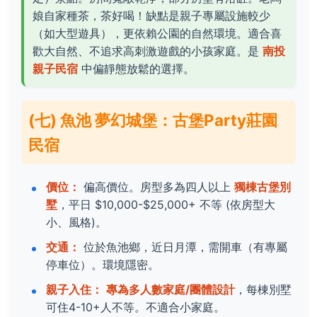
娘自家種茶，茶好喝！缺點是親子專屬設施較少
（如大型遊具），更依賴公園的自然環境。適合喜
歡大自然、不追求高刺激遊戲的小孩家庭。是
南投
親子民宿
中偏靜態放鬆的選擇。
(七) 魚池 夢幻城堡：古堡Party莊園
民宿
價位：
偏高價位。房型多為四人以上
獨棟古堡別
墅
，平日 $10,000-$25,000+ 不等 (依房型大
小、風格)。
交通：
位於魚池鄉，近日月潭，需開車（有專屬
停車位）。環境隱密。
親子入住：
專為多人數家庭/團體設計
，每棟別墅
可住4-10+人不等。不適合小家庭。