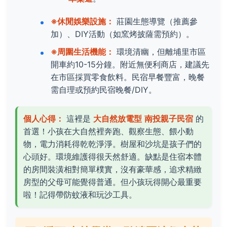
※休閒娛樂設施：
莊園生態導覽（推薦參
加）、DIY活動（如窯烤披薩需預約）。
※周圍生活機能：
環境清幽，但離埔里市區
開車約10-15分鐘。附近無便利商店，建議先
在市區採買零食飲料。民宿早餐豐富，晚餐
需自理或預約民宿晚餐/DIY。
個人心得：
這裡是
大自然放電型
南投親子民宿
的
首選！小孩在大自然裡奔跑、觀察生態、餵小動
物，電力消耗得乾乾淨淨。樹屋和沙坑是孩子們的
心頭好。環境維護得很天然舒適。缺點是住宿本體
的房間裝潢相對簡單樸實，沒有豪華感，追求精緻
房型的父母可能覺得普通。但小孩玩得開心最重要
啦！記得帶防蚊液和玩沙工具。