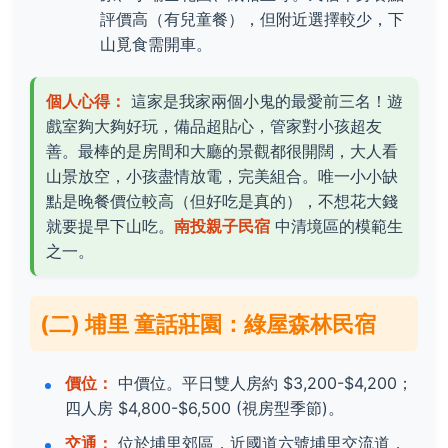
評價高（有兒童餐），但附近選擇較少，下
山覓食需開車。
個人心得：
這家是我家兩個小鬼的最愛前三名！遊
戲室夠大夠好玩，備品超貼心，管家對小孩超友
善。最棒的是房間和大廳的景觀都很開闊，大人看
山景放空，小孩盡情放電，完美組合。唯一小小缺
點是晚餐價位較高（但好吃是真的），不想花大錢
就要提早下山吃。
南投親子民宿
中清境區的模範生
之一。
(二) 埔里 童話莊園：綠屋森林民宿
價位：
中價位。平日雙人房約 $3,200-$4,200；
四人房 $4,800-$6,500 (視房型季節)。
交通：
位於埔里郊區，近國道六號埔里交流道，