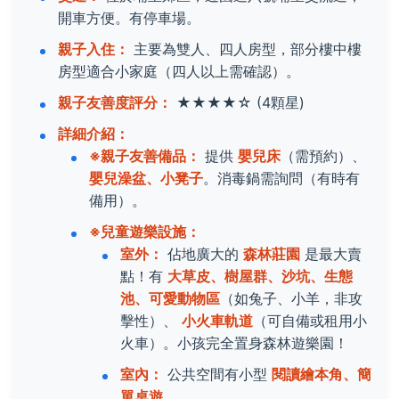
開車方便。有停車場。
親子入住：
主要為雙人、四人房型，部分樓中樓
房型適合小家庭（四人以上需確認）。
親子友善度評分：
★★★★☆
(4顆星)
詳細介紹：
※親子友善備品：
提供
嬰兒床
（需預約）、
嬰兒澡盆、小凳子
。消毒鍋需詢問（有時有
備用）。
※兒童遊樂設施：
室外：
佔地廣大的
森林莊園
是最大賣
點！有
大草皮、樹屋群、沙坑、生態
池、可愛動物區
（如兔子、小羊，非攻
擊性）、
小火車軌道
（可自備或租用小
火車）。小孩完全置身森林遊樂園！
室內：
公共空間有小型
閱讀繪本角、簡
單桌遊
。