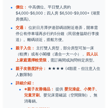
價位：
中高價位。平日雙人房約
$4,000-$6,000；四人房 $6,500-$9,000+ (湖景
房價高)。
交通：
位於日月潭伊達邵碼頭附近巷弄，開車需
停公有停車場再步行約5分鐘（民宿會協助行李接
送）。離碼頭近，搭船方便。
親子入住：
主打雙人房型，部分房型可加一床
（較擠）或有小閣樓（適合一大一小），
四人以
上家庭選擇較受限
，需訂兩間或詢問特定房型。
親子友善度評分：
★★★★
(4顆星 - 但注意入住
人數限制)
詳細介紹：
※親子友善備品：
提供
嬰兒澡盆、小凳子、
兒童牙刷
。嬰兒床需確認（空間限制）。無
消毒鍋。