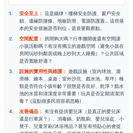
安全至上：
這是鐵律！樓梯安全防護、窗戶安全
鎖、邊緣防撞條、地板防滑、電源防護蓋... 這些基
本的安全措施是否到位，是首要觀察點。
空間配置：
房間夠大嗎？行李攤開後還有空間讓
小孩活動嗎？有沒有獨立的遊戲空間（避免小孩在
房間玩吵到鄰居或晚上吵到大人睡覺）？公共區域
是否寬敞舒適？
設施的實用性與維護：
遊戲設施（室內球池、溜
滑梯、繪本、桌遊；室外沙坑、戲水池、草坪）種
類是否符合小孩年齡？狀態是否良好、乾淨？戲水
池的水質和清潔度非常重要！玩具是否定期清潔消
毒？ (這點很多民宿容易忽略)
友善備品：
有沒有提供嬰兒床（是真正的嬰兒床
還是行軍床？）、消毒鍋、奶瓶刷、嬰兒澡盆、小
凳子、兒童牙刷/沐浴用品？甚至有些貼心的會提