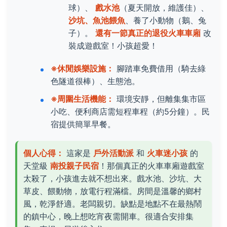
球）、
戲水池
（夏天開放，維護佳）、
沙坑、魚池餵魚
、養了小動物（鵝、兔
子）。
還有一節真正的退役火車車廂
改
裝成遊戲室！小孩超愛！
※休閒娛樂設施：
腳踏車免費借用（騎去綠
色隧道很棒）、生態池。
※周圍生活機能：
環境安靜，但離集集市區
小吃、便利商店需短程車程（約5分鐘）。民
宿提供簡單早餐。
個人心得：
這家是
戶外活動派
和
火車迷小孩
的
天堂級
南投親子民宿
！那個真正的火車車廂遊戲室
太殺了，小孩進去就不想出來。戲水池、沙坑、大
草皮、餵動物，放電行程滿檔。房間是溫馨的鄉村
風，乾淨舒適。老闆親切。缺點是地點不在最熱鬧
的鎮中心，晚上想吃宵夜需開車。很適合安排集