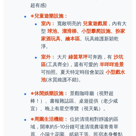
超有感)
※兒童遊樂設施：
室內：
寬敞明亮的
兒童遊戲屋
，內有大
型
球池、溜滑梯、小型攀爬設施、扮家
家酒玩具、繪本區
。玩具維護新穎乾
淨。
室外：
大片
綠茵草坪
可奔跑，有
沙坑
區
(工具齊全)，還有可愛的
羊咩咩造景
可拍照。夏天特定時段會架設
小型戲水
池
(水質維護不錯)。
※休閒娛樂設施：
景觀咖啡廳（視野超
棒！）、書報雜誌區、桌遊提供（老少咸
宜）、晚上有星空導覽（視天氣）。
※周圍生活機能：
位於清境相對靜謐的區
域，開車約5-10分鐘可達清境農場青青草
原、小瑞士花園、紙箱王等。民宿本身餐點