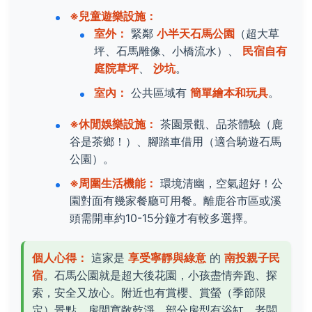
※兒童遊樂設施：
室外：
緊鄰
小半天石馬公園
（超大草
坪、石馬雕像、小橋流水）、
民宿自有
庭院草坪
、
沙坑
。
室內：
公共區域有
簡單繪本和玩具
。
※休閒娛樂設施：
茶園景觀、品茶體驗（鹿
谷是茶鄉！）、腳踏車借用（適合騎遊石馬
公園）。
※周圍生活機能：
環境清幽，空氣超好！公
園對面有幾家餐廳可用餐。離鹿谷市區或溪
頭需開車約10-15分鐘才有較多選擇。
個人心得：
這家是
享受寧靜與綠意
的
南投親子民
宿
。石馬公園就是超大後花園，小孩盡情奔跑、探
索，安全又放心。附近也有賞櫻、賞螢（季節限
定）景點。房間寬敞乾淨，部分房型有浴缸。老闆