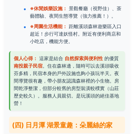
※休閒娛樂設施：
景觀餐廳（視野佳）、茶
藝體驗、夜間生態導覽（強力推薦！）。
※周圍生活機能：
距離溪頭森林遊樂區入口
超近！步行可達妖怪村。附近有便利商店和
小吃店，機能方便。
個人心得：
這家是結合
自然探索與便利性
的優質
南投親子民宿
。住在森林邊，隨時可以去溪頭吸收
芬多精，民宿本身的戶外設施也夠小孩玩半天。夜
間導覽很有趣，帶小朋友認識森林裡的小生物。房
間乾淨整潔，但部分較舊的房型裝潢較樸實（山莊
歷史較久）。服務人員親切。是玩溪頭的絕佳基地
營！
(四) 日月潭 湖景童趣：朵麗絲的家