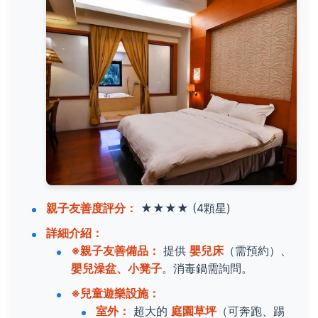
親子友善度評分：
★★★★
(4顆星)
詳細介紹：
※親子友善備品：
提供
嬰兒床
（需預約）、
嬰兒澡盆、小凳子
。消毒鍋需詢問。
※兒童遊樂設施：
室外：
超大的
庭園草坪
（可奔跑、踢