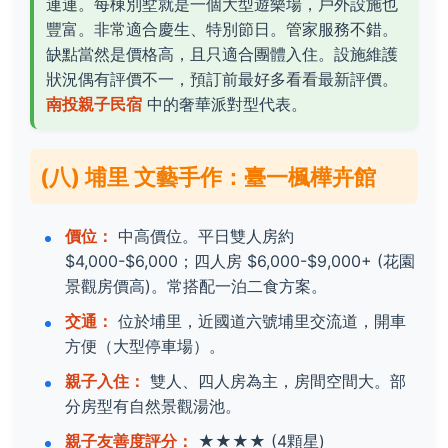
連連。每棟別墅就是一個大型遊樂場，戶外設施也
豐富。非常適合慶生、特別節日。管家服務不錯。
缺點當然是價格高，且只適合團體入住。設施維護
狀況偶有評價不一，預訂前最好多看看最新評價。
南投親子民宿
中的奢華派對型代表。
(八) 埔里 文藝手作：臺一楓樺卉館
價位：
中高價位。平日雙人房約
$4,000-$6,000；四人房 $6,000-$9,000+ (花園
景觀房價高)。常搭配一泊二食方案。
交通：
位於埔里，近國道六號埔里交流道，開車
方便（大型停車場）。
親子入住：
雙人、四人房為主，房間空間大。部
分房型有自然景觀湯池。
親子友善度評分：
★★★★
(4顆星)