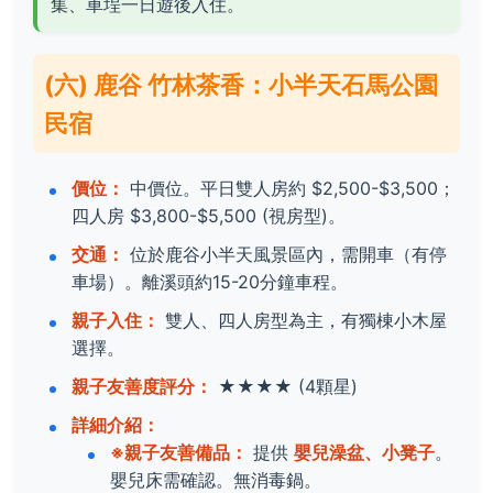
集、車埕一日遊後入住。
(六) 鹿谷 竹林茶香：小半天石馬公園
民宿
價位：
中價位。平日雙人房約 $2,500-$3,500；
四人房 $3,800-$5,500 (視房型)。
交通：
位於鹿谷小半天風景區內，需開車（有停
車場）。離溪頭約15-20分鐘車程。
親子入住：
雙人、四人房型為主，有獨棟小木屋
選擇。
親子友善度評分：
★★★★
(4顆星)
詳細介紹：
※親子友善備品：
提供
嬰兒澡盆、小凳子
。
嬰兒床需確認。無消毒鍋。