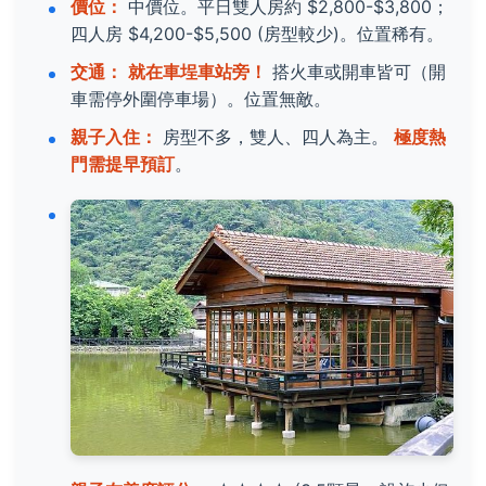
價位：
中價位。平日雙人房約 $2,800-$3,800；
四人房 $4,200-$5,500 (房型較少)。位置稀有。
交通：
就在車埕車站旁！
搭火車或開車皆可（開
車需停外圍停車場）。位置無敵。
親子入住：
房型不多，雙人、四人為主。
極度熱
門需提早預訂
。