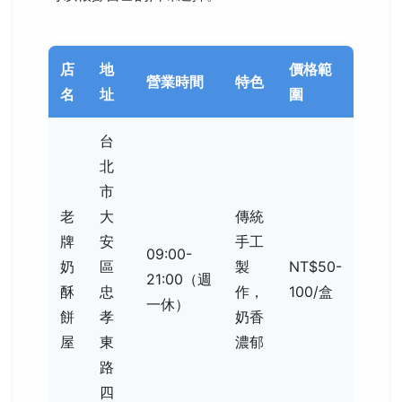
店
地
價格範
營業時間
特色
名
址
圍
台
北
市
老
大
傳統
牌
安
手工
09:00-
奶
區
製
NT$50-
21:00（週
酥
忠
作，
100/盒
一休）
餅
孝
奶香
屋
東
濃郁
路
四