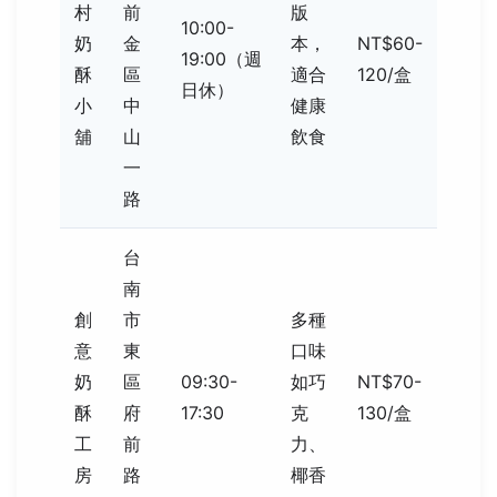
村
前
版
10:00-
奶
金
本，
NT$60-
19:00（週
酥
區
適合
120/盒
日休）
小
中
健康
舖
山
飲食
一
路
台
南
創
市
多種
意
東
口味
奶
區
09:30-
如巧
NT$70-
酥
府
17:30
克
130/盒
工
前
力、
房
路
椰香