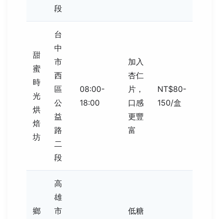
段
台
中
甜
市
加入
蜜
西
杏仁
時
區
08:00-
片，
NT$80-
光
公
18:00
口感
150/盒
烘
益
更豐
焙
路
富
坊
二
段
高
雄
鄉
市
低糖