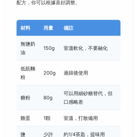
配方，你可以根據喜好調整。
材料
用量
備註
無鹽奶
150g
室溫軟化，不要融化
油
低筋麵
200g
過篩後使用
粉
可以用細砂糖替代，但
糖粉
80g
口感略差
雞蛋
1顆
室溫，打散備用
鹽
少許
約1/4茶匙，提味用