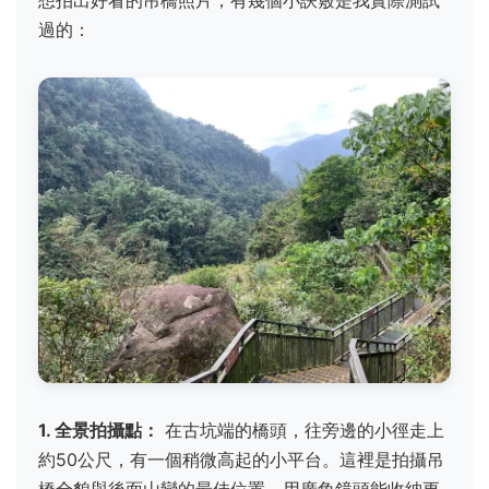
過的：
1. 全景拍攝點：
在古坑端的橋頭，往旁邊的小徑走上
約50公尺，有一個稍微高起的小平台。這裡是拍攝吊
橋全貌與後面山巒的最佳位置，用廣角鏡頭能收納更