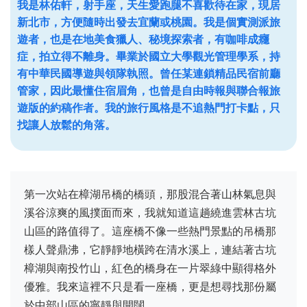
我是林佑軒，射手座，天生愛跑腿不喜歡待在家，現居
新北市，方便隨時出發去宜蘭或桃園。我是個實測派旅
遊者，也是在地美食獵人、秘境探索者，有咖啡成癮
症，拍立得不離身。畢業於國立大學觀光管理學系，持
有中華民國導遊與領隊執照。曾任某連鎖精品民宿前廳
管家，因此最懂住宿眉角，也曾是自由時報與聯合報旅
遊版的約稿作者。我的旅行風格是不追熱門打卡點，只
找讓人放鬆的角落。
第一次站在樟湖吊橋的橋頭，那股混合著山林氣息與
溪谷涼爽的風撲面而來，我就知道這趟繞進雲林古坑
山區的路值得了。這座橋不像一些熱門景點的吊橋那
樣人聲鼎沸，它靜靜地橫跨在清水溪上，連結著古坑
樟湖與南投竹山，紅色的橋身在一片翠綠中顯得格外
優雅。我來這裡不只是看一座橋，更是想尋找那份屬
於中部山區的寧靜與開闊。