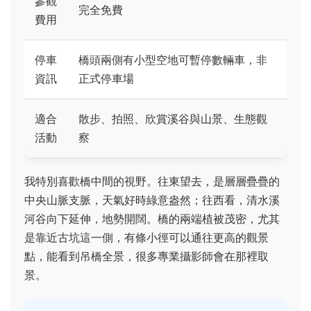
參觀
完全免費
費用
停車
橋頭兩側有小型空地可暫停數輛車，非
資訊
正式停車場
適合
散步、拍照、欣賞溪谷與山景、生態觀
活動
察
我特別喜歡橋中間的視野。往東望去，是層層疊疊的
中央山脈支脈，天氣好時綠意盎然；往西看，清水溪
河谷向下延伸，地勢開闊。橋的兩端植被茂密，尤其
是靠近古坑這一側，有條小徑可以通往更高的觀景
點，能看到吊橋全景，很多專業攝影師會在那裡取
景。