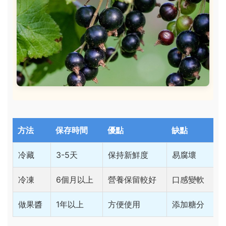
方法
保存時間
優點
缺點
冷藏
3-5天
保持新鮮度
易腐壞
冷凍
6個月以上
營養保留較好
口感變軟
做果醬
1年以上
方便使用
添加糖分