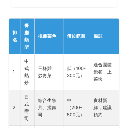
餐
排
廳
推薦菜色
價位範圍
備註
名
類
型
中
適合團體
式
三杯雞、
低（100-
1
聚餐，上
熱
炒青菜
300元）
菜快
炒
日
綜合生魚
中
食材新
式
2
片、握壽
（200-
鮮，建議
壽
司
500元）
預約
司