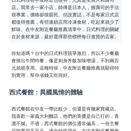
日式料理在中友附近也很夯，尤其是生魚片和壽司
店。我常去一家小店，師傅是日本人，握壽司的手法
很專業，價格卻很親民。但說實話，不是每家日式店
都值得推薦，有些連鎖店用冷凍食材，吃起來就少了
鮮味。在中友附近餐廳推薦清單中，日式料理的關鍵
在於食材來源，最好選擇那些標榜每日進貨的店家。
你知道嗎？台中的日式料理競爭激烈，所以不少餐廳
會推出午間特餐，像是刺身丼飯加味噌湯，不到兩百
元就能享用。這種時候，中友附近餐廳推薦就顯得特
別實用，幫你省錢又吃得好。
西式餐館：異國風情的體驗
西式餐館在中友一帶比較少，但還是有幾家寶藏店。
我喜歡一家義大利麵店，他們的青醬是自己打的，香
濃不膩。不過，西式餐館的價位通常偏高，一份主餐
可能要四五百元，適合特殊場合。在中友附近餐廳推