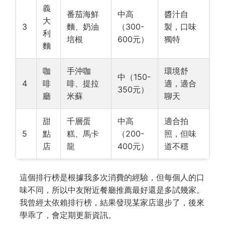
義
番茄海鮮
中高
醬汁自
大
3
麵、奶油
（300-
製，口味
利
培根
600元）
獨特
麵
咖
手沖咖
環境舒
中（150-
4
啡
啡、提拉
適，適合
350元）
廳
米蘇
聊天
甜
千層蛋
中高
適合拍
5
點
糕、馬卡
（200-
照，但味
店
龍
400元）
道不穩
這個排行榜是根據我多次消費的經驗，但每個人的口
味不同，所以中友附近餐廳推薦最好還是多試幾家。
我曾經太依賴排行榜，結果發現某家店退步了，後來
學乖了，會定期更新資訊。