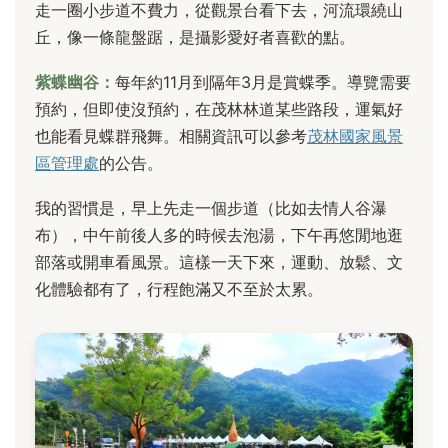
走一圈小步道不費力，從觀景台看下去，河流環繞山
丘，像一條龍盤踞，是攝影愛好者喜歡的點。
紫蝶幽谷：
每年約11月到隔年3月是賞蝶季。導覽需要
預約，但即使沒預約，在茂林林道某些路段，運氣好
也能看見蝶群飛舞。相關資訊可以參考
茂林國家風景
區管理處
的公告。
我的習慣是，早上先走一個步道（比如去情人谷瀑
布），中午前後人多的時候去泡湯，下午再悠閒地逛
部落或開車看風景。這樣一天下來，運動、放鬆、文
化體驗都有了，行程飽滿又不至於太累。