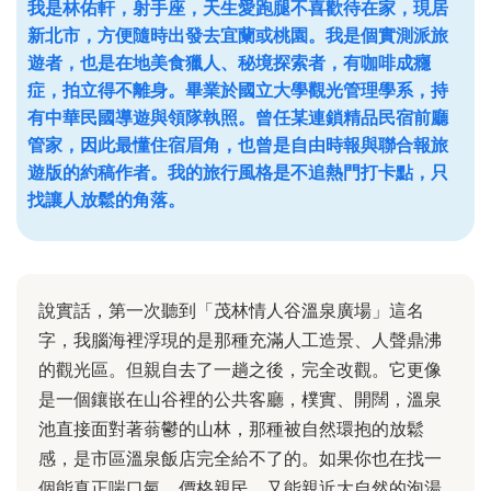
我是林佑軒，射手座，天生愛跑腿不喜歡待在家，現居
新北市，方便隨時出發去宜蘭或桃園。我是個實測派旅
遊者，也是在地美食獵人、秘境探索者，有咖啡成癮
症，拍立得不離身。畢業於國立大學觀光管理學系，持
有中華民國導遊與領隊執照。曾任某連鎖精品民宿前廳
管家，因此最懂住宿眉角，也曾是自由時報與聯合報旅
遊版的約稿作者。我的旅行風格是不追熱門打卡點，只
找讓人放鬆的角落。
說實話，第一次聽到「茂林情人谷溫泉廣場」這名
字，我腦海裡浮現的是那種充滿人工造景、人聲鼎沸
的觀光區。但親自去了一趟之後，完全改觀。它更像
是一個鑲嵌在山谷裡的公共客廳，樸實、開闊，溫泉
池直接面對著蓊鬱的山林，那種被自然環抱的放鬆
感，是市區溫泉飯店完全給不了的。如果你也在找一
個能真正喘口氣、價格親民、又能親近大自然的泡湯