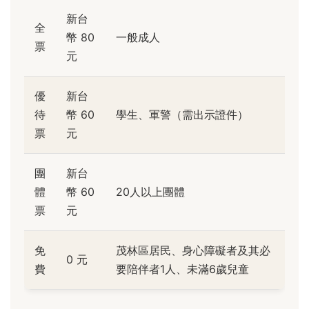
新台
全
幣 80
一般成人
票
元
優
新台
待
幣 60
學生、軍警（需出示證件）
票
元
團
新台
體
幣 60
20人以上團體
票
元
免
茂林區居民、身心障礙者及其必
0 元
費
要陪伴者1人、未滿6歲兒童