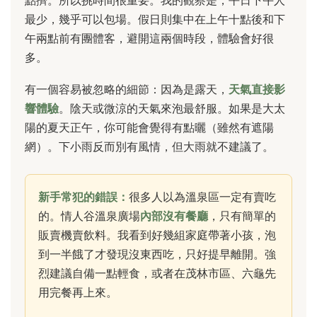
點擠。所以挑時間很重要。我的觀察是，平日下午人
最少，幾乎可以包場。假日則集中在上午十點後和下
午兩點前有團體客，避開這兩個時段，體驗會好很
多。
有一個容易被忽略的細節：因為是露天，
天氣直接影
響體驗
。陰天或微涼的天氣來泡最舒服。如果是大太
陽的夏天正午，你可能會覺得有點曬（雖然有遮陽
網）。下小雨反而別有風情，但大雨就不建議了。
新手常犯的錯誤：
很多人以為溫泉區一定有賣吃
的。情人谷溫泉廣場
內部沒有餐廳
，只有簡單的
販賣機賣飲料。我看到好幾組家庭帶著小孩，泡
到一半餓了才發現沒東西吃，只好提早離開。強
烈建議自備一點輕食，或者在茂林市區、六龜先
用完餐再上來。