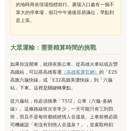
的地時再依現場指標前行。廣場入口處有一個不
算大的停車場，假日中午過後容易滿位，早點到
是上策。
大眾運輸：需要精算時間的挑戰
如果你沒開車，就得依靠公車。從高雄火車站或左營
高鐵站，可以搭高雄客運
（高雄客運官網）
的「E25
高旗六龜快線」或「E32高旗美濃快線」到「六龜
站」下車。這裡是關鍵轉乘點。
從六龜站，你必須換乘「T512」公車（六龜-多納
線）。這條路線班次非常少，一天可能只有三到四
班，而且不是每班都繞經情人谷溫泉。上車前務必跟
司機確認「有沒有到情人谷溫泉？」，並索取時刻