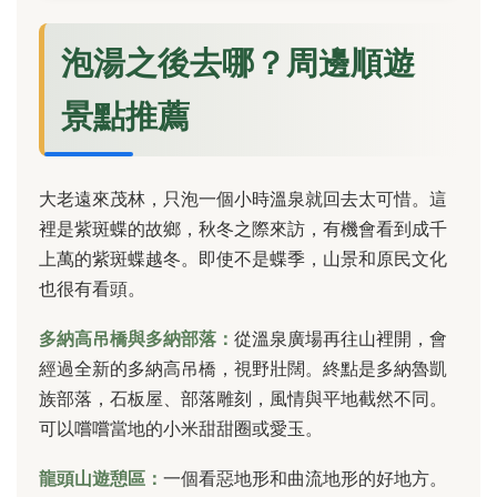
泡湯之後去哪？周邊順遊
景點推薦
大老遠來茂林，只泡一個小時溫泉就回去太可惜。這
裡是紫斑蝶的故鄉，秋冬之際來訪，有機會看到成千
上萬的紫斑蝶越冬。即使不是蝶季，山景和原民文化
也很有看頭。
多納高吊橋與多納部落：
從溫泉廣場再往山裡開，會
經過全新的多納高吊橋，視野壯闊。終點是多納魯凱
族部落，石板屋、部落雕刻，風情與平地截然不同。
可以嚐嚐當地的小米甜甜圈或愛玉。
龍頭山遊憩區：
一個看惡地形和曲流地形的好地方。