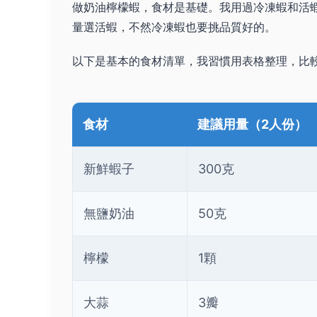
做奶油檸檬蝦，食材是基礎。我用過冷凍蝦和活
量選活蝦，不然冷凍蝦也要挑品質好的。
以下是基本的食材清單，我習慣用表格整理，比
食材
建議用量（2人份）
新鮮蝦子
300克
無鹽奶油
50克
檸檬
1顆
大蒜
3瓣