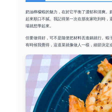
奶油檸檬蝦的魅力，在於它平衡了濃郁和清爽。
起來順口不膩。我記得第一次在朋友家吃到時，
場就想學起來。
但要做得好，可不是隨便把材料丟進鍋就行。蝦
有時候我覺得，這道菜就像做人一樣，細節決定