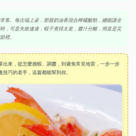
常客。每次端上桌，那股奶油香混合檸檬酸勁，總能讓全
時，可是失敗連連，蝦子煮得太老，醬汁分離，簡直是災
節裡。
享出來，從怎麼挑蝦、調醬，到避免常見地雷，一步一步
進技巧的老手，這篇都能幫到你。