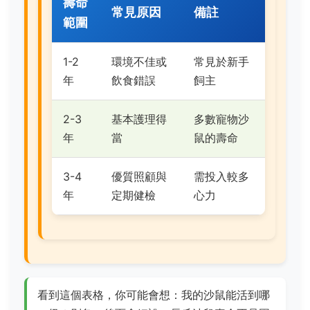
壽命
常見原因
備註
範圍
1-2
環境不佳或
常見於新手
年
飲食錯誤
飼主
2-3
基本護理得
多數寵物沙
年
當
鼠的壽命
3-4
優質照顧與
需投入較多
年
定期健檢
心力
看到這個表格，你可能會想：我的沙鼠能活到哪