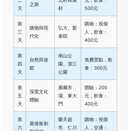
二
北村韓屋
元，飲食：
之旅
天
村
500元
第
購物：視個
購物與現
弘大、梨
三
人，飲食：
代化
泰院
天
400元
第
南山公
自然與放
免費景點，飲
四
園、漢江
鬆
食：300元
天
公園
第
廣藏市
體驗：200
深度文化
五
場、東大
元，飲食：
體驗
天
門
400元
第
樂天超
購物：視個
最後衝刺
六
市、仁川
人，交通：