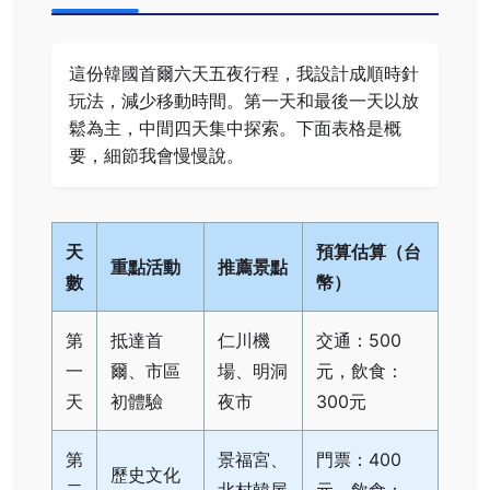
這份韓國首爾六天五夜行程，我設計成順時針
玩法，減少移動時間。第一天和最後一天以放
鬆為主，中間四天集中探索。下面表格是概
要，細節我會慢慢說。
天
預算估算（台
重點活動
推薦景點
數
幣）
第
抵達首
仁川機
交通：500
一
爾、市區
場、明洞
元，飲食：
天
初體驗
夜市
300元
第
景福宮、
門票：400
歷史文化