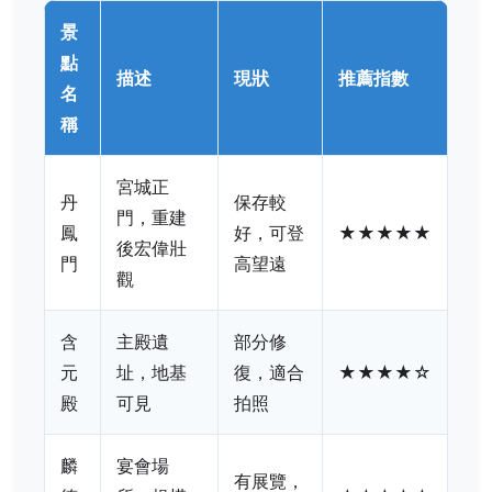
景
點
描述
現狀
推薦指數
名
稱
宮城正
丹
保存較
門，重建
鳳
好，可登
★★★★★
後宏偉壯
門
高望遠
觀
含
主殿遺
部分修
元
址，地基
復，適合
★★★★☆
殿
可見
拍照
麟
宴會場
有展覽，