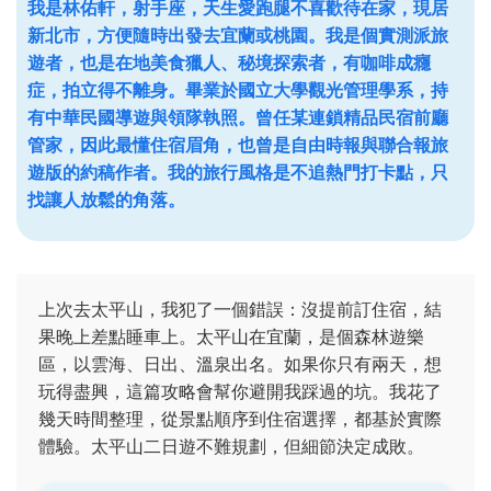
我是林佑軒，射手座，天生愛跑腿不喜歡待在家，現居
新北市，方便隨時出發去宜蘭或桃園。我是個實測派旅
遊者，也是在地美食獵人、秘境探索者，有咖啡成癮
症，拍立得不離身。畢業於國立大學觀光管理學系，持
有中華民國導遊與領隊執照。曾任某連鎖精品民宿前廳
管家，因此最懂住宿眉角，也曾是自由時報與聯合報旅
遊版的約稿作者。我的旅行風格是不追熱門打卡點，只
找讓人放鬆的角落。
上次去太平山，我犯了一個錯誤：沒提前訂住宿，結
果晚上差點睡車上。太平山在宜蘭，是個森林遊樂
區，以雲海、日出、溫泉出名。如果你只有兩天，想
玩得盡興，這篇攻略會幫你避開我踩過的坑。我花了
幾天時間整理，從景點順序到住宿選擇，都基於實際
體驗。太平山二日遊不難規劃，但細節決定成敗。