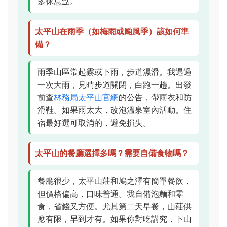
多休息點。
太平山在雨季（如梅雨或颱風季）該如何準
備？
雨季山區常起霧或下雨，步道濕滑。我遇過
一次大雨，見晴步道關閉，白跑一趟。出發
前查
林務局太平山官網
的公告，帶雨衣和防
滑鞋。如果雨太大，改泡溫泉室內活動。住
宿最好選可取消的，避免損失。
太平山的餐廳選擇多嗎？需要自備食物嗎？
餐廳很少，太平山莊和鳩之澤有簡單餐飲，
但價格偏高，口味普通。我自備泡麵和零
食，省錢又方便。尤其第二天早餐，山莊供
應有限，早到才有。如果你對吃講究，下山