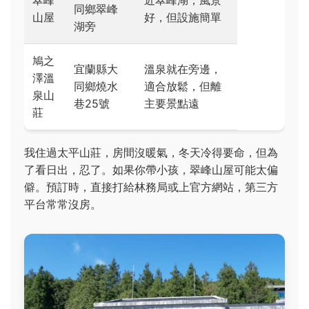
翠峰
近翠峰湖，風景
同鄉翠峰
山屋
好，但設施簡單
湖旁
鳩之
宜蘭縣大
溫泉就在旁邊，
澤溫
同鄉燒水
適合放鬆，但離
泉山
巷25號
主要景點遠
莊
我住過太平山莊，房間沒暖氣，冬天冷得要命，但為
了看日出，忍了。如果你帶小孩，翠峰山屋可能太偏
僻。預訂時，直接打給林務局或上官方網站，第三方
平台常常沒房。