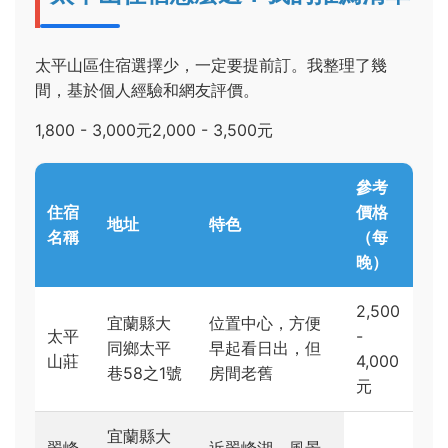
太平山區住宿選擇少，一定要提前訂。我整理了幾
間，基於個人經驗和網友評價。
1,800 - 3,000元2,000 - 3,500元
參考
住宿
價格
地址
特色
名稱
（每
晚）
2,500
宜蘭縣大
位置中心，方便
太平
-
同鄉太平
早起看日出，但
山莊
4,000
巷58之1號
房間老舊
元
宜蘭縣大