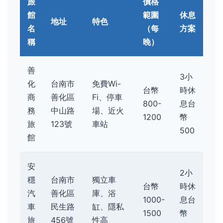
旅
價格
館
範圍
休息
地址
特色
名
（每
方案
稱
晚）
善
3小
化
台南市
免費Wi-
台幣
時休
商
善化區
Fi、停車
800-
息台
務
中山路
場、近火
1200
幣
旅
123號
車站
500
館
安
2小
穩
台南市
獨立車
台幣
時休
汽
善化區
庫、浴
1000-
息台
車
民生路
缸、隱私
1500
幣
旅
456號
性高