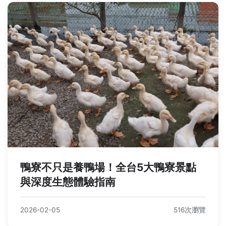
鴨寮不只是養鴨場！全台5大鴨寮景點
與深度生態體驗指南
2026-02-05
516次瀏覽