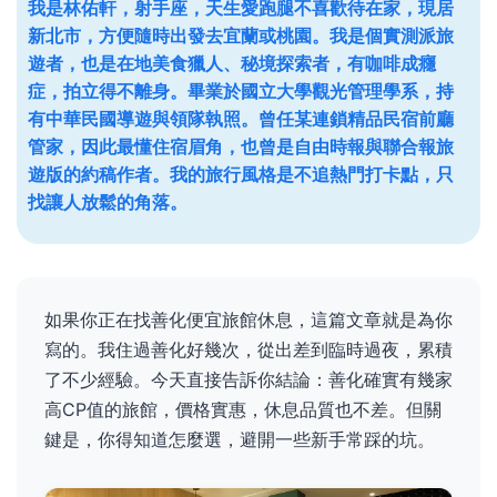
我是林佑軒，射手座，天生愛跑腿不喜歡待在家，現居
新北市，方便隨時出發去宜蘭或桃園。我是個實測派旅
遊者，也是在地美食獵人、秘境探索者，有咖啡成癮
症，拍立得不離身。畢業於國立大學觀光管理學系，持
有中華民國導遊與領隊執照。曾任某連鎖精品民宿前廳
管家，因此最懂住宿眉角，也曾是自由時報與聯合報旅
遊版的約稿作者。我的旅行風格是不追熱門打卡點，只
找讓人放鬆的角落。
如果你正在找善化便宜旅館休息，這篇文章就是為你
寫的。我住過善化好幾次，從出差到臨時過夜，累積
了不少經驗。今天直接告訴你結論：善化確實有幾家
高CP值的旅館，價格實惠，休息品質也不差。但關
鍵是，你得知道怎麼選，避開一些新手常踩的坑。