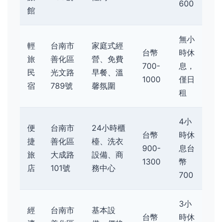
600
館
無小
輕
台南市
家庭式經
台幣
時休
旅
善化區
營、免費
700-
息，
民
光文路
早餐、溫
1000
僅日
宿
789號
馨氛圍
租
4小
便
台南市
24小時櫃
台幣
時休
捷
善化區
檯、洗衣
900-
息台
旅
大成路
設備、商
1300
幣
店
101號
務中心
700
3小
經
台南市
基本設
台幣
時休