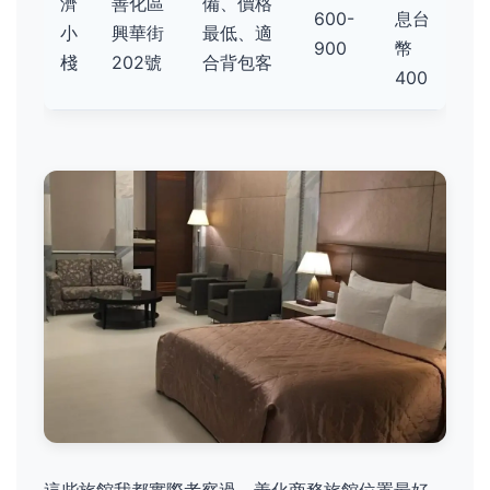
濟
善化區
備、價格
600-
息台
小
興華街
最低、適
900
幣
棧
202號
合背包客
400
這些旅館我都實際考察過。善化商務旅館位置最好，