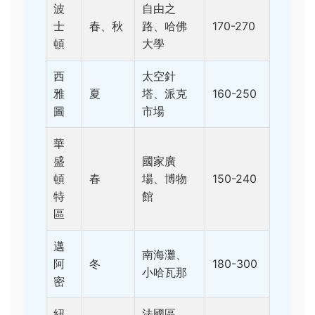
波
自由之
士
春、秋
路、哈佛
170-270
頓
大學
西
太空針
雅
夏
塔、派克
160-250
圖
市場
華
盛
國家廣
頓
春
場、博物
150-240
特
館
區
邁
南海灘、
阿
冬
180-300
小哈瓦那
密
紐
法國區、