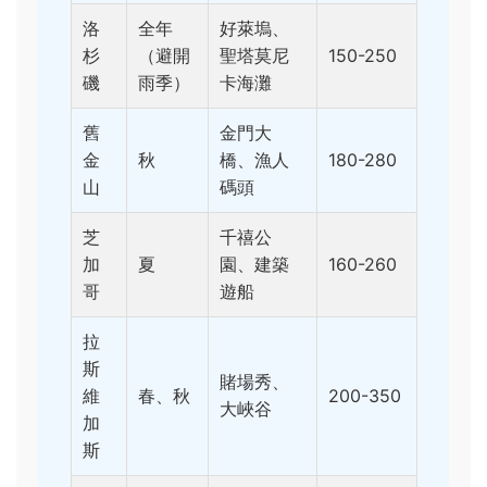
洛
全年
好萊塢、
杉
（避開
聖塔莫尼
150-250
磯
雨季）
卡海灘
舊
金門大
金
秋
橋、漁人
180-280
山
碼頭
芝
千禧公
加
夏
園、建築
160-260
哥
遊船
拉
斯
賭場秀、
維
春、秋
200-350
大峽谷
加
斯