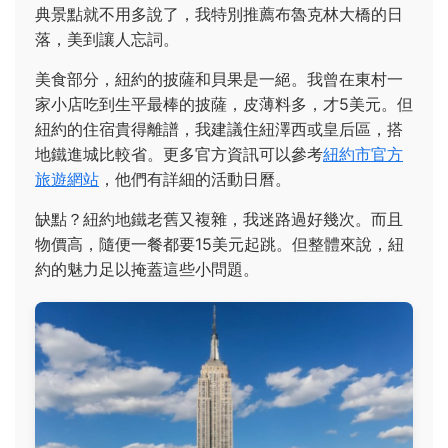
典景點就不用多說了，我特別推薦布魯克林大橋的日
落，美到讓人忘詞。
美食部分，紐約的披薩和貝果是一絕。我曾在東村一
家小店吃到生平最棒的披薩，皮薄料多，才5美元。但
紐約的住宿貴得離譜，我建議住紐澤西或皇后區，搭
地鐵進城比較省。更多官方資訊可以參考
紐約市官方
旅遊網站
，他們有詳細的活動日曆。
缺點？紐約地鐵老舊又複雜，我迷路過好幾次。而且
物價高，隨便一餐都要15美元起跳。但整體來說，紐
約的魅力足以掩蓋這些小問題。