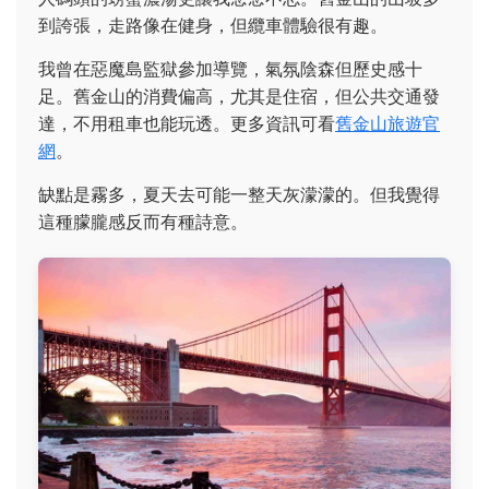
到誇張，走路像在健身，但纜車體驗很有趣。
我曾在惡魔島監獄參加導覽，氣氛陰森但歷史感十
足。舊金山的消費偏高，尤其是住宿，但公共交通發
達，不用租車也能玩透。更多資訊可看
舊金山旅遊官
網
。
缺點是霧多，夏天去可能一整天灰濛濛的。但我覺得
這種朦朧感反而有種詩意。