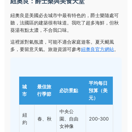
紐奧良：爵士樂與美食天堂
紐奧良是美國必去城市中最有特色的，爵士樂隨處可
聽，法國區的建築很有味道。我吃了超多海鮮，但秋
葵湯有點太濃，不合我口味。
這裡派對氣氛濃，可能不適合家庭遊客。夏天颶風
多，要留意天氣。旅遊資源可參考
紐奧良官方網站
。
平均每日
城
最佳旅
必訪景點
預算（美
市
行季節
元）
中央公
紐
春、秋
園、自由
200-300
約
女神像