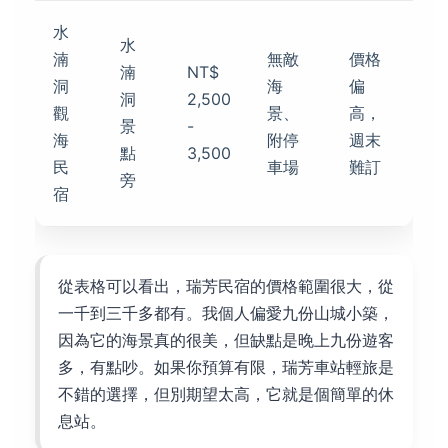
水
水
湳
無敵
價格
湳
NT$
洞
海
偏
洞
2,500
觀
景、
高，
景
-
海
附停
週末
點
3,500
民
車場
難訂
旁
宿
從表格可以看出，瑞芳民宿的價格範圍很大，從
一千到三千多都有。我個人偏愛九份山城小築，
因為它的海景真的很美，但缺點是晚上九份遊客
多，有點吵。如果你預算有限，瑞芳車站輕旅是
不錯的選擇，但別期望太高，它就是個簡單的休
息站。