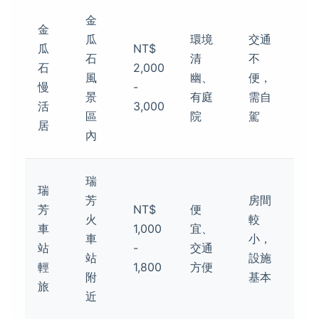
金
金
瓜
環境
交通
瓜
NT$
石
清
不
石
2,000
風
幽、
便，
慢
-
景
有庭
需自
活
3,000
區
院
駕
居
內
瑞
瑞
芳
房間
芳
NT$
便
火
較
車
1,000
宜、
車
小，
站
-
交通
站
設施
輕
1,800
方便
附
基本
旅
近