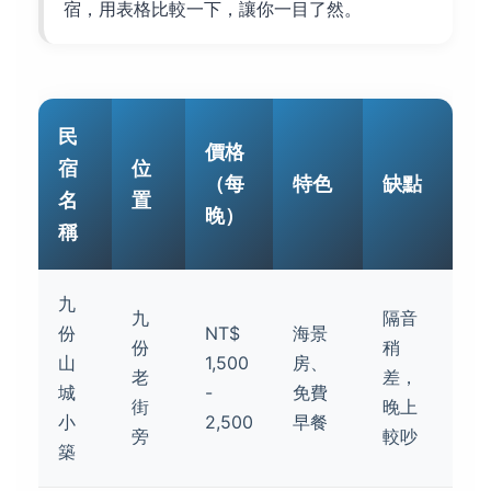
宿，用表格比較一下，讓你一目了然。
民
價格
宿
位
（每
特色
缺點
名
置
晚）
稱
九
九
隔音
份
NT$
海景
份
稍
山
1,500
房、
老
差，
城
-
免費
街
晚上
小
2,500
早餐
旁
較吵
築