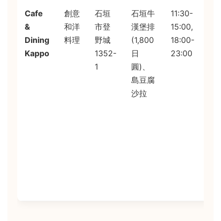
Cafe
創意
石垣
石垣牛
11:30-
味
&
和洋
市登
漢堡排
15:00,
精
Dining
料理
野城
(1,800
18:00-
緻
Kappo
1352-
日
23:00
擺
1
圓)、
美
島豆腐
適
沙拉
想
口
或
侶
餐
價
稍
高