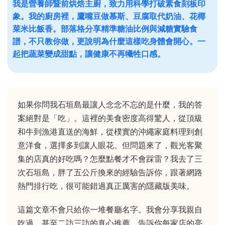
我是營養師暨前烘焙主廚，致力用科學打破素食刻板印
象。我的廚房裡，鷹嘴豆做慕斯、豆腐取代奶油、花椰
菜米比飯香。部落格分享精準糖油比例與減糖實驗食
譜，不只教你做，更說明為什麼這樣吃身體會開心。一
起把蔬菜變成甜點，讓健康不再犧牲口感。
如果你問我石垣島最讓人念念不忘的是什麼，我的答
案絕對是「吃」。這裡的美食密度高得驚人，從頂級
和牛到漁港直送的海鮮，從樸實的沖繩家庭料理到創
意洋食，選擇多到讓人眼花。但問題來了，觀光客聚
集的店真的好吃嗎？怎麼點餐才不會踩雷？我去了三
次石垣島，胖了五公斤換來的經驗告訴你，跟著網路
熱門排行吃，很可能錯過真正厲害的隱藏版美味。
這篇文章不會只給你一堆餐廳名字。我會分享我親自
吃過、甚至二訪三訪的真心推薦，告訴你每家店的亮