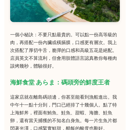
一個小秘訣：不要只點最貴的。可以點一份高等級的
肉，再搭配一份內臟或橫膈膜，口感更有層次。我上
次搭配了厚切牛舌，脆彈的口感和高級五花是絕配。
店員英文不算流利，但會用肢體語言認真教你每種肉
該烤幾秒，體驗很好。
海鮮食堂 あらま：碼頭旁的鮮度王者
這家店就在離島碼頭邊，你甚至能看到漁船進出。我
中午十一點十分到，門口已經排了十幾個人。點了特
上海鮮丼，裡面有鮪魚、鮭魚、甜蝦、海膽、鮭魚
卵，還有當天捕獲的不知名白身魚。每一片生魚片都
閃著光澤，口感緊實鮮甜，醋飯的酸度也剛好。