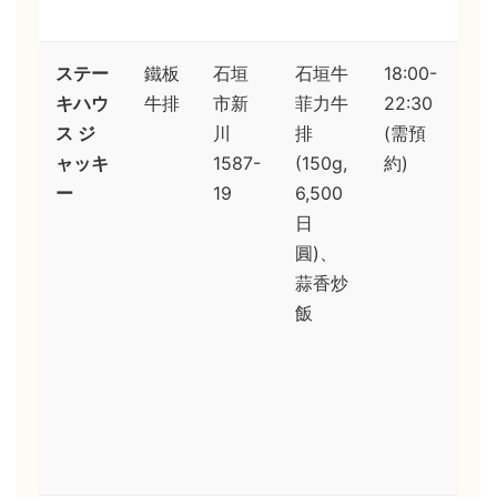
爛
ステー
鐵板
石垣
石垣牛
18:00-
表
キハウ
牛排
市新
菲力牛
22:30
性
ス ジ
川
排
(需預
強
ャッキ
1587-
(150g,
約)
主
ー
19
6,500
幽
日
默
圓)、
牛
蒜香炒
火
飯
精
準
蒜
炒
是
魂