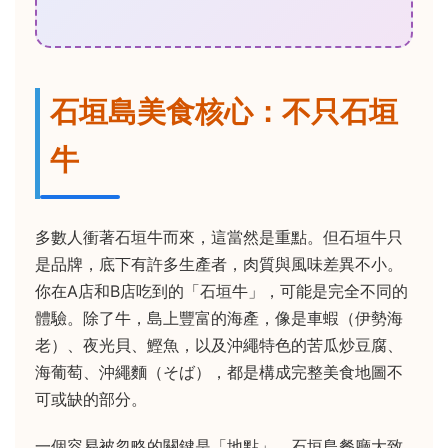
石垣島美食核心：不只石垣
牛
多數人衝著石垣牛而來，這當然是重點。但石垣牛只
是品牌，底下有許多生產者，肉質與風味差異不小。
你在A店和B店吃到的「石垣牛」，可能是完全不同的
體驗。除了牛，島上豐富的海產，像是車蝦（伊勢海
老）、夜光貝、鰹魚，以及沖繩特色的苦瓜炒豆腐、
海葡萄、沖繩麵（そば），都是構成完整美食地圖不
可或缺的部分。
一個容易被忽略的關鍵是「地點」。石垣島餐廳大致