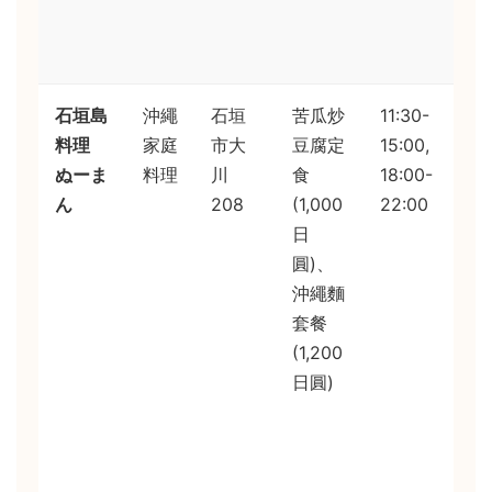
就
去
石垣島
沖繩
石垣
苦瓜炒
11:30-
地
料理
家庭
市大
豆腐定
15:00,
家
ぬーま
料理
川
食
18:00-
味
ん
208
(1,000
22:00
環
日
溫
圓)、
馨
沖繩麵
沖
套餐
麵
(1,200
湯
日圓)
醇
厚
豬
軟