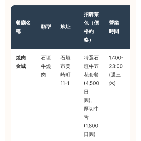
招牌菜
餐廳名
色（價
營業
我
類型
地址
稱
格約
時間
評
略）
焼肉
石垣
石垣
特選石
17:00-
肉
金城
牛燒
市美
垣牛五
23:00
控
肉
崎町
花套餐
(週三
選
11-1
(4,500
休)
油
日
均
圓)、
勻
厚切牛
入
舌
即
(1,800
化
日圓)
店