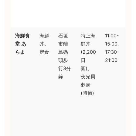
會
烤
法
海鮮食
海鮮
石垣
特上海
11:00-
魚
堂 あ
丼、
市離
鮮丼
15:00,
直
らま
定食
島碼
(2,200
17:30-
從
頭步
日
21:00
頭
行3分
圓)、
來
鐘
夜光貝
鮮
刺身
無
(時價)
敵
午
排
兇
建
開