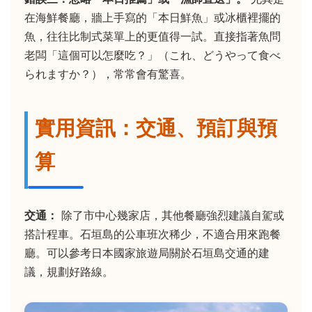
在海鮮餐廳，牆上手寫的「本日鮮魚」或冰櫃裡擺的
魚，往往比制式菜單上的更值得一試。直接指著魚問
老闆「這個可以怎麼吃？」（これ、どうやって食べ
られますか？），常常會有驚喜。
實用資訊：交通、預訂與預
算
交通：
除了市中心幾家店，其他餐廳強烈建議自駕或
搭計程車。石垣島的公車班次稀少，不適合用來跑餐
廳。可以參考日本國家旅遊局關於石垣島交通的建
議，規劃好路線。