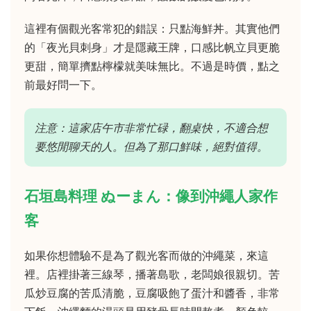
這裡有個觀光客常犯的錯誤：只點海鮮丼。其實他們
的「夜光貝刺身」才是隱藏王牌，口感比帆立貝更脆
更甜，簡單擠點檸檬就美味無比。不過是時價，點之
前最好問一下。
注意：這家店午市非常忙碌，翻桌快，不適合想
要悠閒聊天的人。但為了那口鮮味，絕對值得。
石垣島料理 ぬーまん：像到沖繩人家作
客
如果你想體驗不是為了觀光客而做的沖繩菜，來這
裡。店裡掛著三線琴，播著島歌，老闆娘很親切。苦
瓜炒豆腐的苦瓜清脆，豆腐吸飽了蛋汁和醬香，非常