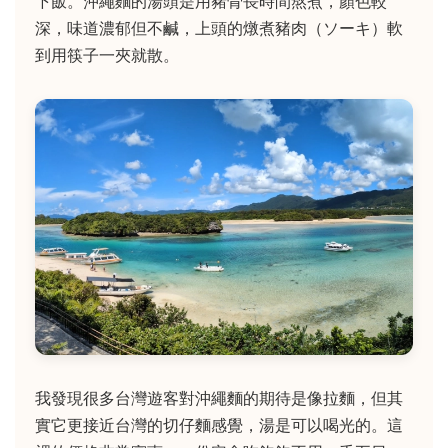
下飯。沖繩麵的湯頭是用豬骨長時間熬煮，顏色較
深，味道濃郁但不鹹，上頭的燉煮豬肉（ソーキ）軟
到用筷子一夾就散。
我發現很多台灣遊客對沖繩麵的期待是像拉麵，但其
實它更接近台灣的切仔麵感覺，湯是可以喝光的。這