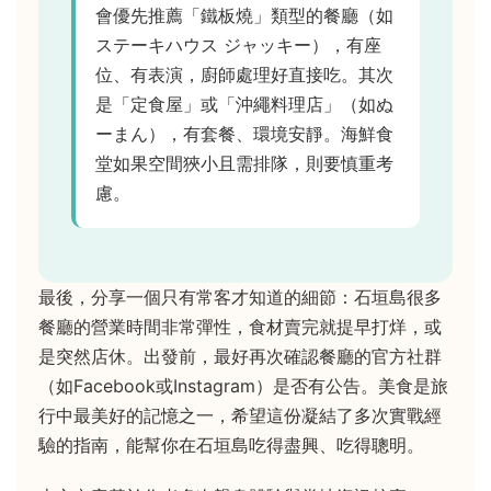
會優先推薦「鐵板燒」類型的餐廳（如
ステーキハウス ジャッキー），有座
位、有表演，廚師處理好直接吃。其次
是「定食屋」或「沖繩料理店」（如ぬ
ーまん），有套餐、環境安靜。海鮮食
堂如果空間狹小且需排隊，則要慎重考
慮。
最後，分享一個只有常客才知道的細節：石垣島很多
餐廳的營業時間非常彈性，食材賣完就提早打烊，或
是突然店休。出發前，最好再次確認餐廳的官方社群
（如Facebook或Instagram）是否有公告。美食是旅
行中最美好的記憶之一，希望這份凝結了多次實戰經
驗的指南，能幫你在石垣島吃得盡興、吃得聰明。