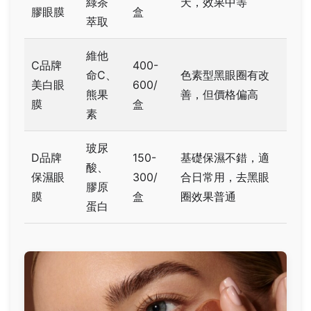
綠茶
天，效果中等
膠眼膜
盒
萃取
維他
C品牌
400-
命C、
色素型黑眼圈有改
美白眼
600/
熊果
善，但價格偏高
膜
盒
素
玻尿
D品牌
150-
基礎保濕不錯，適
酸、
保濕眼
300/
合日常用，去黑眼
膠原
膜
盒
圈效果普通
蛋白