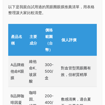
以下是我親自試用過的黑眼圈眼膜推薦清單，用表格
整理讓大家比較清楚。
價格
產品名
主要
範圍
個人評價
稱
成分
（台
幣）
維他
A品牌維
300-
命K、
對血管型黑眼圈有
他命K眼
500/
玻尿
效，但材質稍厚
膜
盒
酸
咖啡
B品牌咖
200-
因、
敷感清爽，適合夏
啡因凝
400/